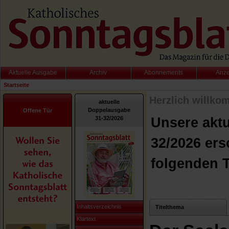
Aktuelle Ausgabe
Archiv
Abonnements
Anz
Startseite
Herzlich willko
aktuelle
Doppelausgabe
Offene Tür
31-32/2026
Unsere akt
32/2026 ers
folgenden 
Inhaltsverzeichnis
Titelthema
Klartext