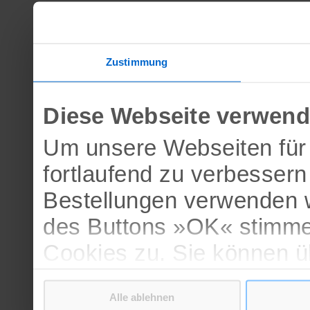
Zustimmung
Diese Webseite verwend
Um unsere Webseiten für 
fortlaufend zu verbesser
Bestellungen verwenden w
des Buttons »OK« stimme
Cookies zu. Sie können 
verschiedenen Cookies ak
Alle ablehnen
bestätigen.