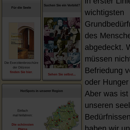
in erster Lini
Suchen Sie ein Vorbild?
Für die Seele
wichtigsten
Grundbedürf
des Mensch
abgedeckt. W
müssen nich
Die Exerzitienbroschüre
der Diözese
Befriedung v
finden Sie hier
.
Sehen Sie selbst...
oder Hunger
HotSpots in unserer Region
Aber was ist
unseren see
Einfach
Bedürfnisse
mal hinfahren:
Die schönsten
haben wir u
Plätze