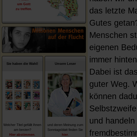
um Gott
das letzte M
zu treffen
.
Gutes getan?
Menschen ste
eigenen Bed
immer hinten
Sie haben die Wahl!
Unsere Leser
Dabei ist das
guter Weg. W
können dadu
Selbstzweifel
und handeln
Welcher Titel gefällt Ihnen
und deren Meinung zum
am besten?
Sonntagsblatt finden Sie
fremdbestim
Hier abstimmen
.
hier
.