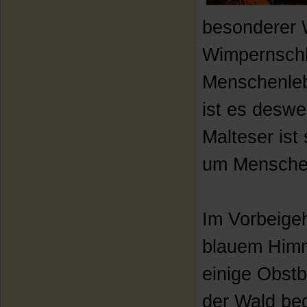
besonderer W
Wimpernschl
Menschenleb
ist es deswe
Malteser ist
um Menschen
Im Vorbeigeh
blauem Himme
einige Obst
der Wald beg