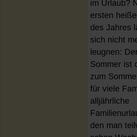
im Urlaub? 
ersten heiß
des Jahres l
sich nicht m
leugnen: De
Sommer ist 
zum Sommer
für viele Fam
alljährliche
Familienurla
den man tei