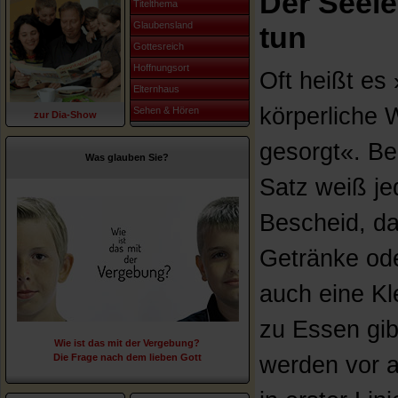
Der Seele
Titelthema
Glaubensland
tun
Gottesreich
Hoffnungsort
Oft heißt es
Elternhaus
körperliche W
Sehen & Hören
zur Dia-Show
gesorgt«. Be
Was glauben Sie?
Satz weiß je
Bescheid, d
Getränke od
auch eine Kle
zu Essen gib
Wie ist das mit der Vergebung?
Die Frage nach dem lieben Gott
werden vor a