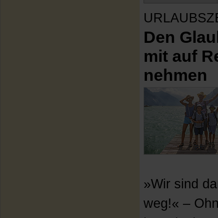
URLAUBSZ
Den Glau
mit auf R
nehmen
»Wir sind d
weg!« – Ohn