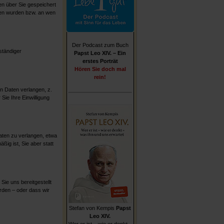
n über Sie gespeichert
ten wurden bzw. an wen
Der Podcast zum Buch
ständiger
Papst Leo XIV. – Ein
erstes Porträt
Hören Sie doch mal
rein!
 Daten verlangen, z.
Sie Ihre Einwilligung
aten zu verlangen, etwa
ßig ist, Sie aber statt
ie uns bereitgestellt
rden – oder dass wir
Stefan von Kempis
Papst
Leo XIV.