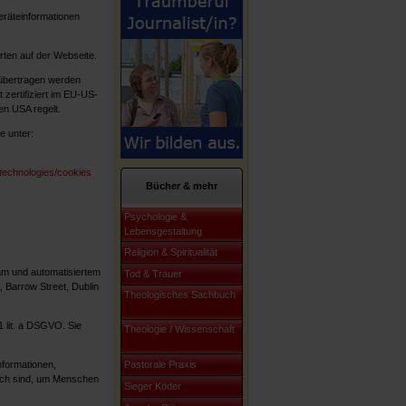
räteinformationen
arten auf der Webseite.
 übertragen werden
 zertifiziert im EU-US-
n USA regelt.
e unter:
/technologies/cookies
Bücher & mehr
Psychologie &
Lebensgestaltung
Religion & Spiritualität
m und automatisiertem
Tod & Trauer
 Barrow Street, Dublin
Theologisches Sachbuch
1 lit. a DSGVO. Sie
Theologie / Wissenschaft
Pastorale Praxis
formationen,
lich sind, um Menschen
Sieger Köder