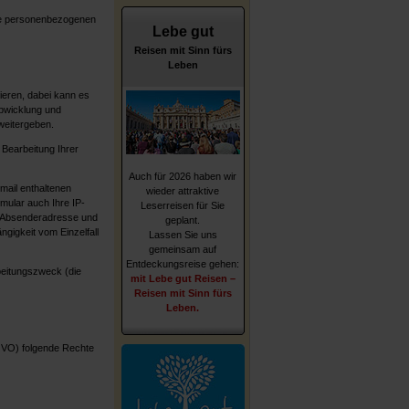
ine personenbezogenen
Lebe gut
Reisen mit Sinn fürs
Leben
tieren, dabei kann es
bwicklung und
 weitergeben.
 Bearbeitung Ihrer
Auch für 2026 haben wir
mail enthaltenen
wieder attraktive
mular auch Ihre IP-
Leserreisen für Sie
e Absenderadresse und
geplant.
ngigkeit vom Einzelfall
Lassen Sie uns
gemeinsam auf
Entdeckungsreise gehen:
beitungszweck (die
mit Lebe gut Reisen –
Reisen mit Sinn fürs
Leben.
GVO) folgende Rechte