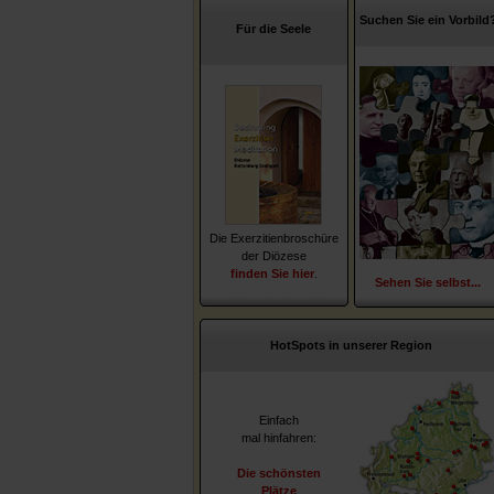
Suchen Sie ein Vorbild
Für die Seele
Die Exerzitienbroschüre
der Diözese
finden Sie hier
.
Sehen Sie selbst...
HotSpots in unserer Region
Einfach
mal hinfahren:
Die schönsten
Plätze