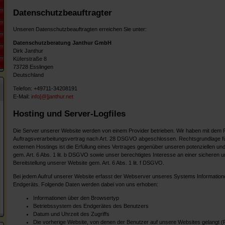
Datenschutzbeauftragter
Unseren Datenschutzbeauftragten erreichen Sie unter:
Datenschutzberatung Janthur GmbH
Dirk Janthur
Küferstraße 8
73728 Esslingen
Deutschland
Telefon: +49711-34208191
E-Mail:
info[@]janthur.net
Hosting und Server-Logfiles
Die Server unserer Website werden von einem Provider betrieben. Wir haben mit dem P
Auftragsverarbeitungsvertrag nach Art. 28 DSGVO abgeschlossen. Rechtsgrundlage fü
externen Hostings ist die Erfüllung eines Vertrages gegenüber unseren potenziellen 
gem. Art. 6 Abs. 1 lit. b DSGVO sowie unser berechtigtes Interesse an einer sicheren 
Bereitstellung unserer Website gem. Art. 6 Abs. 1 lit. f DSGVO.
Bei jedem Aufruf unserer Website erfasst der Webserver unseres Systems Informatio
Endgeräts. Folgende Daten werden dabei von uns erhoben:
Informationen über den Browsertyp
Betriebssystem des Endgerätes des Benutzers
Datum und Uhrzeit des Zugriffs
Die vorherige Website, von denen der Benutzer auf unsere Websites gelangt (