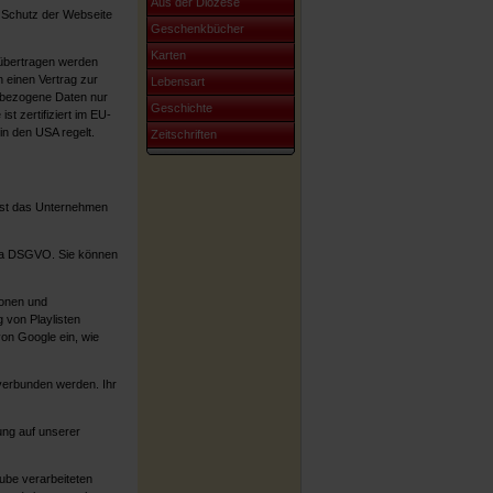
Aus der Diözese
 Schutz der Webseite
Geschenkbücher
Karten
 übertragen werden
 einen Vertrag zur
Lebensart
nbezogene Daten nur
Geschichte
 zertifiziert im EU-
n den USA regelt.
Zeitschriften
 ist das Unternehmen
t. a DSGVO. Sie können
ionen und
 von Playlisten
von Google ein, wie
 verbunden werden. Ihr
ung auf unserer
ube verarbeiteten