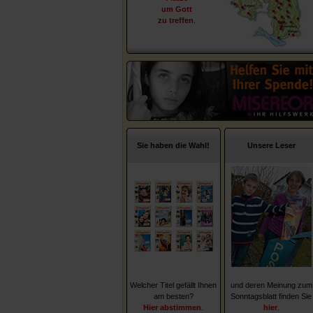
um Gott
zu treffen
.
Sie haben die Wahl!
Unsere Leser
Welcher Titel gefällt Ihnen
und deren Meinung zum
am besten?
Sonntagsblatt finden Sie
Hier abstimmen
.
hier
.