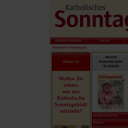
Aktuelle Ausgabe
Archiv
Startseite
»
Impressum
aktuelle
Doppelausgabe
Offene Tür
31-32/2026
Inhaltsverzeichnis
Klartext