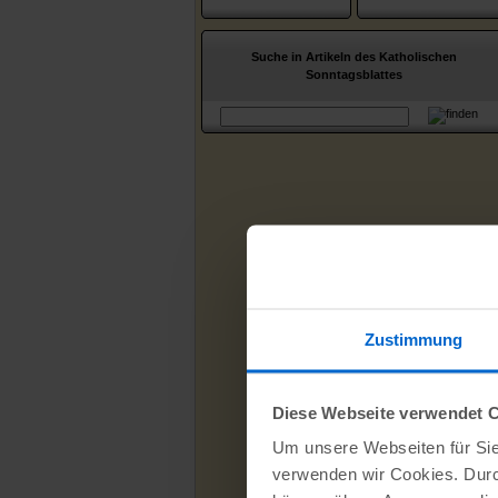
Suche in Artikeln des Katholischen
Sonntagsblattes
Zustimmung
Diese Webseite verwendet 
Um unsere Webseiten für Sie 
verwenden wir Cookies. Dur