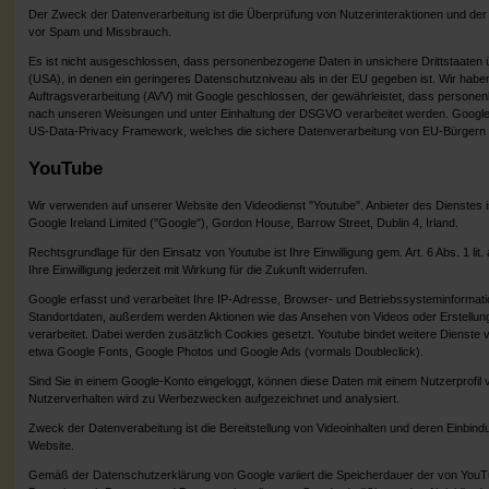
Der Zweck der Datenverarbeitung ist die Überprüfung von Nutzerinteraktionen und der
vor Spam und Missbrauch.
Es ist nicht ausgeschlossen, dass personenbezogene Daten in unsichere Drittstaaten
(USA), in denen ein geringeres Datenschutzniveau als in der EU gegeben ist. Wir haben
Auftragsverarbeitung (AVV) mit Google geschlossen, der gewährleistet, dass persone
nach unseren Weisungen und unter Einhaltung der DSGVO verarbeitet werden. Google ist
US-Data-Privacy Framework, welches die sichere Datenverarbeitung von EU-Bürgern i
YouTube
Wir verwenden auf unserer Website den Videodienst "Youtube". Anbieter des Dienstes
Google Ireland Limited ("Google"), Gordon House, Barrow Street, Dublin 4, Irland.
Rechtsgrundlage für den Einsatz von Youtube ist Ihre Einwilligung gem. Art. 6 Abs. 1 li
Ihre Einwilligung jederzeit mit Wirkung für die Zukunft widerrufen.
Google erfasst und verarbeitet Ihre IP-Adresse, Browser- und Betriebssysteminformat
Standortdaten, außerdem werden Aktionen wie das Ansehen von Videos oder Erstellung
verarbeitet. Dabei werden zusätzlich Cookies gesetzt. Youtube bindet weitere Dienste 
etwa Google Fonts, Google Photos und Google Ads (vormals Doubleclick).
Sind Sie in einem Google-Konto eingeloggt, können diese Daten mit einem Nutzerprofil
Nutzerverhalten wird zu Werbezwecken aufgezeichnet und analysiert.
Zweck der Datenverabeitung ist die Bereitstellung von Videoinhalten und deren Einbind
Website.
Gemäß der Datenschutzerklärung von Google variiert die Speicherdauer der von YouT