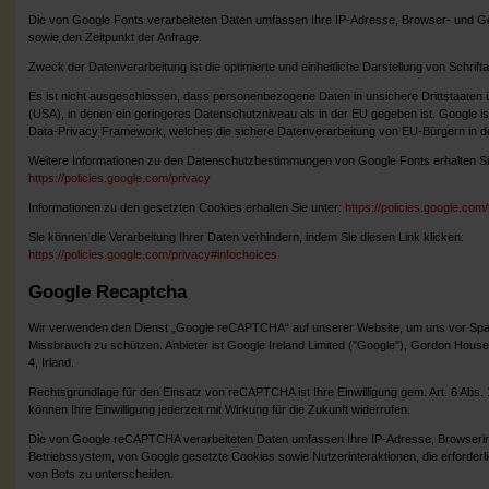
Die von Google Fonts verarbeiteten Daten umfassen Ihre IP-Adresse, Browser- und Ge
sowie den Zeitpunkt der Anfrage.
Zweck der Datenverarbeitung ist die optimierte und einheitliche Darstellung von Schrift
Es ist nicht ausgeschlossen, dass personenbezogene Daten in unsichere Drittstaaten
(USA), in denen ein geringeres Datenschutzniveau als in der EU gegeben ist. Google ist
Data-Privacy Framework, welches die sichere Datenverarbeitung von EU-Bürgern in de
Weitere Informationen zu den Datenschutzbestimmungen von Google Fonts erhalten Si
https://policies.google.com/privacy
Informationen zu den gesetzten Cookies erhalten Sie unter:
https://policies.google.com
Sie können die Verarbeitung Ihrer Daten verhindern, indem Sie diesen Link klicken:
https://policies.google.com/privacy#infochoices
Google Recaptcha
Wir verwenden den Dienst „Google reCAPTCHA“ auf unserer Website, um uns vor Spa
Missbrauch zu schützen. Anbieter ist Google Ireland Limited ("Google"), Gordon House,
4, Irland.
Rechtsgrundlage für den Einsatz von reCAPTCHA ist Ihre Einwilligung gem. Art. 6 Abs. 
können Ihre Einwilligung jederzeit mit Wirkung für die Zukunft widerrufen.
Die von Google reCAPTCHA verarbeiteten Daten umfassen Ihre IP-Adresse, Browserin
Betriebssystem, von Google gesetzte Cookies sowie Nutzerinteraktionen, die erforder
von Bots zu unterscheiden.