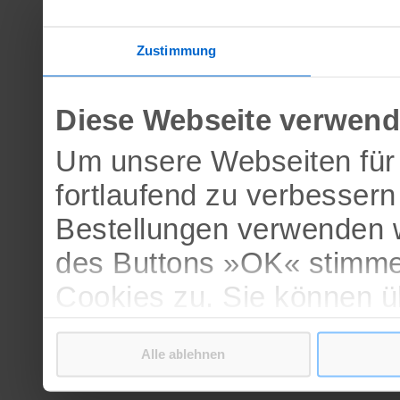
Zustimmung
Diese Webseite verwend
Um unsere Webseiten für 
fortlaufend zu verbesser
Bestellungen verwenden w
des Buttons »OK« stimme
Cookies zu. Sie können 
verschiedenen Cookies ak
Alle ablehnen
bestätigen.
Weitere Informationen erh