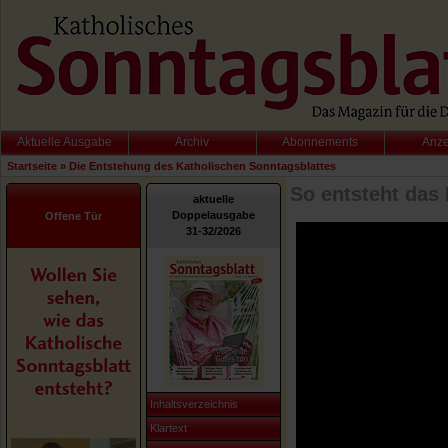
Aktuelle Ausgabe
Archiv
Abonnements
Anz
Startseite
»
Die Entstehung des Katholischen Sonntagsblattes
So entsteht das
aktuelle
Doppelausgabe
Offene Tür
31-32/2026
Inhaltsverzeichnis
Klartext