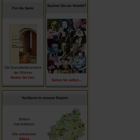
Suchen Sie ein Vorbild?
Für die Seele
Die Exerzitienbroschüre
der Diözese
finden Sie hier
.
Sehen Sie selbst...
HotSpots in unserer Region
Einfach
mal hinfahren:
Die schönsten
Plätze