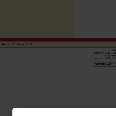
Freitag, 07. August 2026
Ka
Telefon: +49 (0) 71
Senefelde
Kontakt
|
AGB
|
D
Vertrag widerr