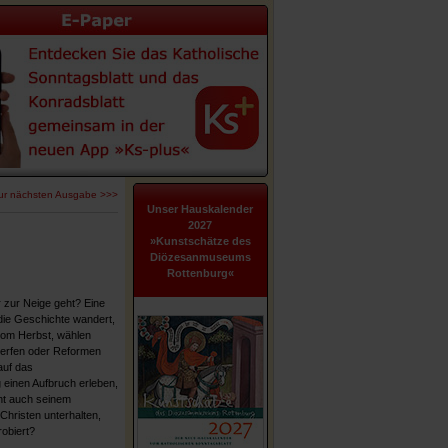
ur nächsten Ausgabe >>>
Unser Hauskalender
2027
»Kunstschätze des
Diözesanmuseums
Rottenburg«
 zur Neige geht? Eine
h die Geschichte wandert,
vom Herbst, wählen
kwerfen oder Reformen
auf das
einen Aufbruch erleben,
ht auch seinem
hristen unterhalten,
robiert?