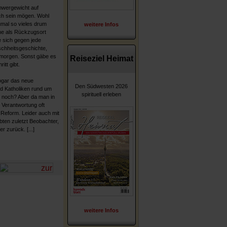
chwergewicht auf
auch sein mögen. Wohl
umal so vieles drum
weitere Infos
che als Rückzugsort
e sich gegen jede
schheitsgeschichte,
rmorgen. Sonst gäbe es
Reiseziel Heimat
itt gibt.
sogar das neue
Den Südwesten 2026
nd Katholiken rund um
spirituell erleben
 noch? Aber da man in
d Verantwortung oft
 Reform. Leider auch mit
bten zuletzt Beobachter,
r zurück. [...]
weitere Infos