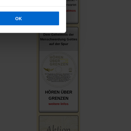
Wer er ist – wie er denkt –
was ihn und uns erwartet
erschienen im Patmos
Verlag
OK
Dem Geheimnis der
Menschwerdung Gottes
auf der Spur
HÖREN ÜBER
GRENZEN
weitere Infos