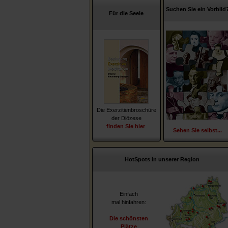
Suchen Sie ein Vorbild
Für die Seele
Die Exerzitienbroschüre
der Diözese
finden Sie hier
.
Sehen Sie selbst...
HotSpots in unserer Region
Einfach
mal hinfahren:
Die schönsten
Plätze