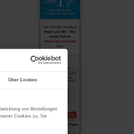
Der Podcast zum Buch
Papst Leo XIV. – Ein
erstes Porträt
Hören Sie doch mal
rein!
Über Cookies
Abwicklung von Bestellungen
serer Cookies zu. Sie
Stefan von Kempis
Papst
Leo XIV.