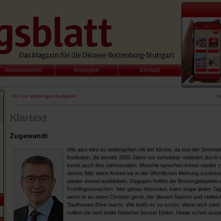
Abonnements
Anzeigen
Kontakt
<<< zur vorherigen Ausgabe
z
Klartext
Zugewandt
Wie also wird es weitergehen mit der Kirche, da nun der Sommer
Institution, die bereits 2000 Jahre nur scheinbar routiniert durc
kennt auch ihre Jahreszeiten. Manche sprechen immer wieder 
dieses Bild, wenn Krisen sie in der öffentlichen Meinung zurüc
wieder einmal ausbleiben. Dagegen hoffen die Bessergelaunten 
Frühlingserwachen. Wer genau hinschaut, kann sogar jeden Tag 
wenn er an einen Christen gerät, der diesem Namen und vielleic
Taufnamen Ehre macht. Wie heißt es so schön: Wenn sich zwei C
sollten sie sich beide hinterher besser fühlen. Heute schon ausp