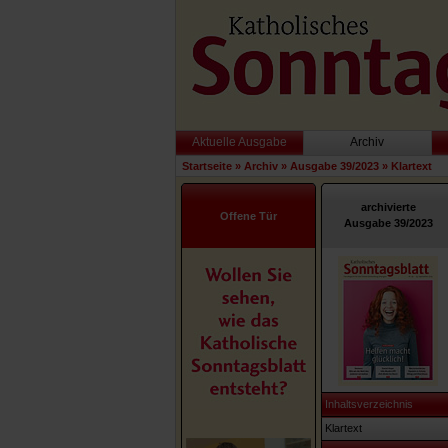
Aktuelle Ausgabe
Archiv
Startseite
»
Archiv
»
Ausgabe 39/2023
»
Klartext
archivierte
Offene Tür
Ausgabe 39/2023
Inhaltsverzeichnis
Klartext