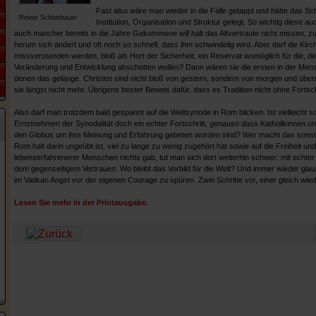
Fast also wäre man wieder in die Falle getappt und hätte das S
Reiner Schlotthauer
Institution, Organisation und Struktur gelegt. So wichtig diese 
auch mancher bereits in die Jahre Gekommene will halt das Altvertraute nicht missen, z
herum sich ändert und oft noch so schnell, dass ihm schwindelig wird. Aber darf die Kir
missverstanden werden, bloß als Hort der Sicherheit, ein Reservat womöglich für die, di
Veränderung und Entwicklung abschotten wollen? Dann wären sie die ersten in der Men
denen das gelänge. Christen sind nicht bloß von gestern, sondern von morgen und übe
sie längst nicht mehr. Übrigens bester Beweis dafür, dass es Tradition nicht ohne Fortschr
Also darf man trotzdem bald gespannt auf die Weltsynode in Rom blicken. Ist vielleicht 
Ernstnehmen der Synodalität doch ein echter Fortschritt, genauso dass Katholikinnen u
den Globus um ihre Meinung und Erfahrung gebeten worden sind? Wer macht das sonst
Rom halt darin ungeübt ist, viel zu lange zu wenig zugehört hat sowie auf die Freiheit un
lebenserfahrenerer Menschen nichts gab, tut man sich dort weiterhin schwer: mit echter
dem gegenseitigem Vertrauen. Wo bleibt das Vorbild für die Welt? Und immer wieder glau
im Vatikan Angst vor der eigenen Courage zu spüren. Zwei Schritte vor, einer gleich wiede
Lesen Sie mehr in der Printausgabe.