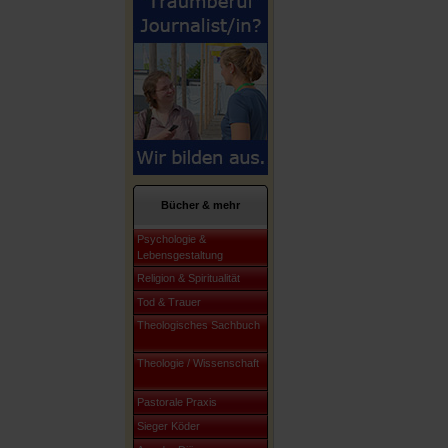
Bücher & mehr
Psychologie &
Lebensgestaltung
Religion & Spiritualität
Tod & Trauer
Theologisches Sachbuch
Theologie / Wissenschaft
Pastorale Praxis
Sieger Köder