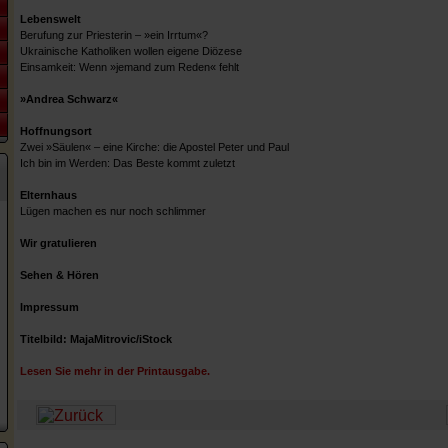
Lebenswelt
Berufung zur Priesterin – »ein Irrtum«?
Ukrainische Katholiken wollen eigene Diözese
Einsamkeit: Wenn »jemand zum Reden« fehlt
»Andrea Schwarz«
Hoffnungsort
Zwei »Säulen« – eine Kirche: die Apostel Peter und Paul
Ich bin im Werden: Das Beste kommt zuletzt
Elternhaus
Lügen machen es nur noch schlimmer
Wir gratulieren
Sehen & Hören
Impressum
Titelbild: MajaMitrovic/iStock
Lesen Sie mehr in der Printausgabe.