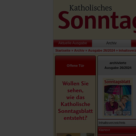
Aktuelle Ausgabe
Archiv
Startseite
»
Archiv
»
Ausgabe 26/2024
»
Inhaltsver
archivierte
Offene Tür
Ausgabe 26/2024
Inhaltsverzeichnis
Klartext