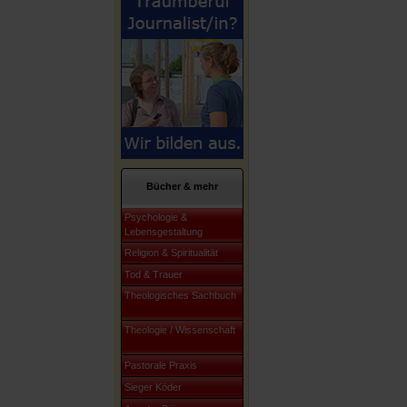
Bücher & mehr
Psychologie &
Lebensgestaltung
Religion & Spiritualität
Tod & Trauer
Theologisches Sachbuch
Theologie / Wissenschaft
Pastorale Praxis
Sieger Köder