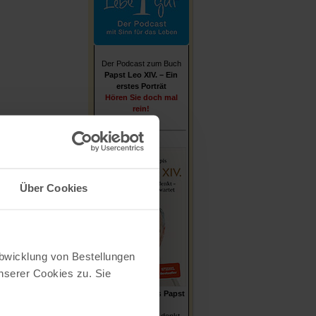
Der Podcast zum Buch
Papst Leo XIV. – Ein
erstes Porträt
Hören Sie doch mal
rein!
Über Cookies
Abwicklung von Bestellungen
serer Cookies zu. Sie
Stefan von Kempis
Papst
Leo XIV.