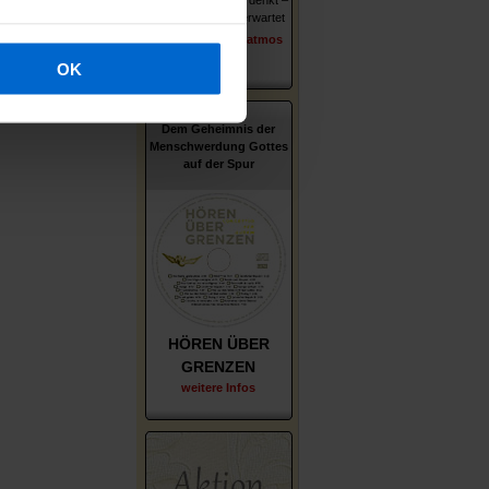
Wer er ist – wie er denkt –
was ihn und uns erwartet
erschienen im Patmos
Verlag
OK
Dem Geheimnis der
Menschwerdung Gottes
auf der Spur
HÖREN ÜBER
GRENZEN
weitere Infos