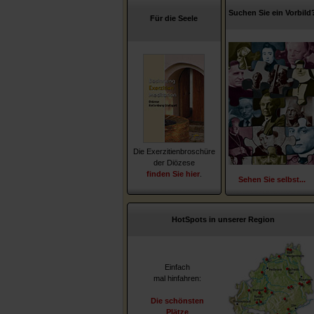
Suchen Sie ein Vorbild
Für die Seele
Die Exerzitienbroschüre
der Diözese
finden Sie hier
.
Sehen Sie selbst...
HotSpots in unserer Region
Einfach
mal hinfahren:
Die schönsten
Plätze