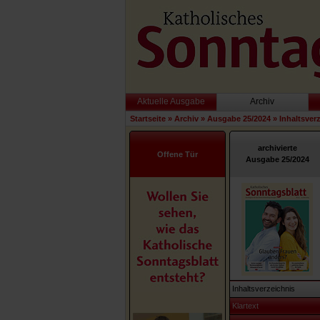
Aktuelle Ausgabe
Archiv
Startseite
»
Archiv
»
Ausgabe 25/2024
»
Inhaltsver
archivierte
Offene Tür
Ausgabe 25/2024
Inhaltsverzeichnis
Klartext