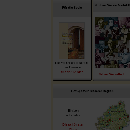
Suchen Sie ein Vorbild
Für die Seele
Die Exerzitienbroschüre
der Diözese
finden Sie hier
.
Sehen Sie selbst...
HotSpots in unserer Region
Einfach
mal hinfahren:
Die schönsten
Plätze