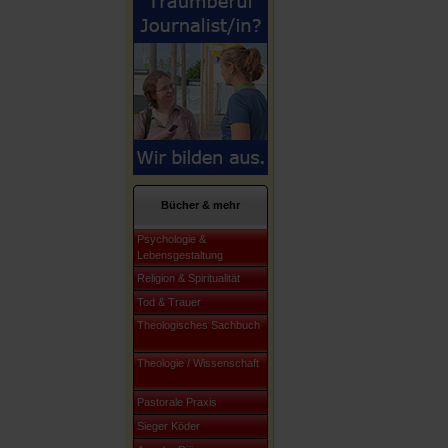
Bücher & mehr
Psychologie &
Lebensgestaltung
Religion & Spiritualität
Tod & Trauer
Theologisches Sachbuch
Theologie / Wissenschaft
Pastorale Praxis
Sieger Köder