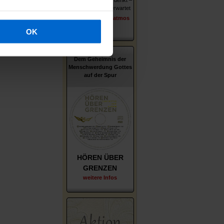
Wer er ist – wie er denkt –
was ihn und uns erwartet
erschienen im Patmos
Verlag
OK
Dem Geheimnis der
Menschwerdung Gottes
auf der Spur
HÖREN ÜBER
GRENZEN
weitere Infos