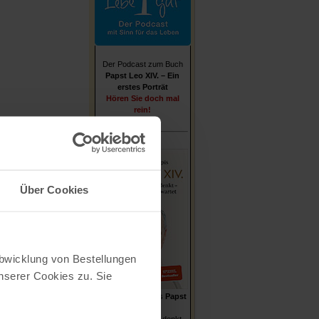
Der Podcast zum Buch
Papst Leo XIV. – Ein
erstes Porträt
Hören Sie doch mal
rein!
Über Cookies
Abwicklung von Bestellungen
serer Cookies zu. Sie
Stefan von Kempis
Papst
Leo XIV.