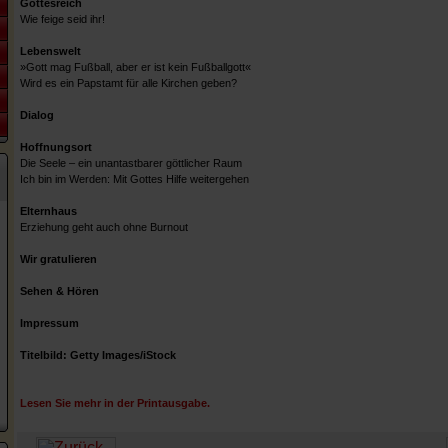
Gottesreich
Wie feige seid ihr!
Lebenswelt
»Gott mag Fußball, aber er ist kein Fußballgott«
Wird es ein Papstamt für alle Kirchen geben?
Dialog
Hoffnungsort
Die Seele – ein unantastbarer göttlicher Raum
Ich bin im Werden: Mit Gottes Hilfe weitergehen
Elternhaus
Erziehung geht auch ohne Burnout
Wir gratulieren
Sehen & Hören
Impressum
Titelbild: Getty Images/iStock
Lesen Sie mehr in der Printausgabe.