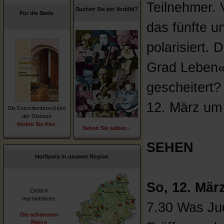
Teilnehmer. 
Suchen Sie ein Vorbild?
Für die Seele
das fünfte un
polarisiert.
Grad Leben«
gescheitert
12. März um 
Die Exerzitienbroschüre
der Diözese
finden Sie hier
.
Sehen Sie selbst...
SEHEN
HotSpots in unserer Region
So, 12. Mär
Einfach
mal hinfahren:
7.30 Was Jud
Die schönsten
Plätze