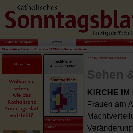
Aktuelle Ausgabe
Archiv
Abonnements
Anz
Startseite
»
Archiv
»
Ausgabe 11/2023
»
Sehen & Hören
<<< zur vorherigen Ausgabe
archivierte
Offene Tür
Ausgabe 11/2023
Sehen 
KIRCHE I
Frauen am Al
Machtverteil
Inhaltsverzeichnis
Veränderung 
Klartext