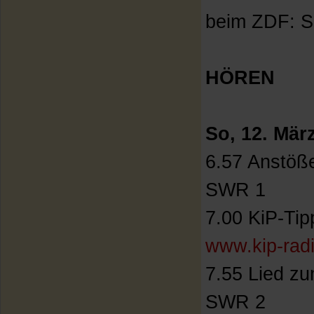
beim ZDF: Se
HÖREN
So, 12. Mär
6.57 Anstöße
SWR 1
7.00 KiP-Tip
www.kip-rad
7.55 Lied zu
SWR 2