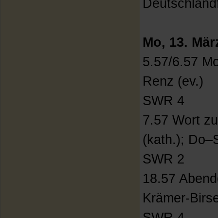
Deutschland
Mo, 13. Mär
5.57/6.57 M
Renz (ev.)
SWR 4
7.57 Wort z
(kath.); Do–
SWR 2
18.57 Abend
Krämer-Birse
SWR 4