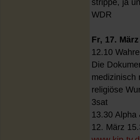
strippe, ja u
WDR
Fr, 17. März
12.10 Wahre
Die Dokument
medizinisch n
religiöse W
3sat
13.30 Alpha
12. März 15.
www.kip-tv.