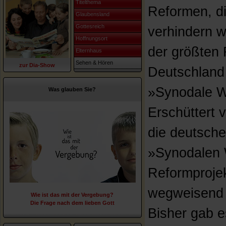
Titelthema
Reformen, die
Glaubensland
Gottesreich
verhindern w
Hoffnungsort
der größten 
Elternhaus
Sehen & Hören
zur Dia-Show
Deutschland 
»Synodale W
Was glauben Sie?
Erschüttert 
die deutsch
»Synodalen 
Reformprojek
wegweisend g
Wie ist das mit der Vergebung?
Die Frage nach dem lieben Gott
Bisher gab 