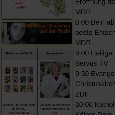
Eröffnung de
um Gott
zu treffen
.
MDR
8.00 Bein ab
beste Entsc
MDR
9.00 Heilige
Sie haben die Wahl!
Unsere Leser
Servus TV
9.30 Evangel
Christuskirch
ZDF
10.00 Kathol
Welcher Titel gefällt Ihnen
und deren Meinung zum
am besten?
Sonntagsblatt finden Sie
Kölner Dom
Hier abstimmen
.
hier
.