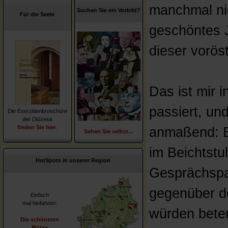
manchmal ni
Suchen Sie ein Vorbild?
Für die Seele
geschöntes J
dieser vorös
Das ist mir 
passiert, un
Die Exerzitienbroschüre
der Diözese
finden Sie hier
.
anmaßend: B
Sehen Sie selbst...
im Beichtst
HotSpots in unserer Region
Gesprächspa
gegenüber d
Einfach
mal hinfahren:
würden beten
Die schönsten
Plätze