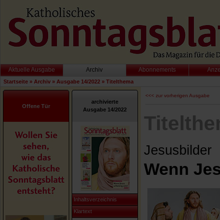
Aktuelle Ausgabe
Archiv
Abonnements
Anz
Startseite
»
Archiv
»
Ausgabe 14/2022
»
Titelthema
<<< zur vorherigen Ausgabe
archivierte
Offene Tür
Ausgabe 14/2022
Titelth
Jesusbilder
Wenn Jes
Inhaltsverzeichnis
Klartext