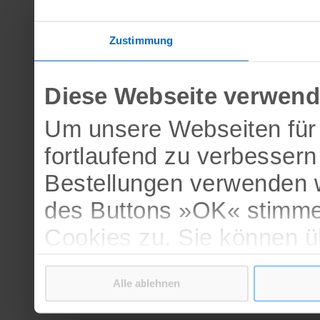
Zustimmung
Diese Webseite verwend
Um unsere Webseiten für 
fortlaufend zu verbesser
Bestellungen verwenden w
des Buttons »OK« stimme
Cookies zu. Sie können 
verschiedenen Cookies ak
Alle ablehnen
bestätigen.
Weitere Informationen erh