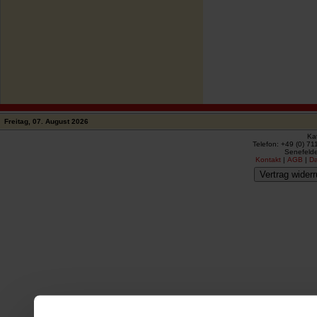
Freitag, 07. August 2026
Ka
Telefon: +49 (0) 71
Senefelde
Kontakt
|
AGB
|
D
Vertrag widerr