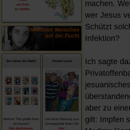
machen. Wer 
um Gott
zu treffen
.
wer Jesus ve
Schützt solc
Infektion?
Ich sagte da
Sie haben die Wahl!
Unsere Leser
Privatoffenb
jesuanische
überstanden
aber zu ein
gilt: Impfen 
Welcher Titel gefällt Ihnen
und deren Meinung zum
am besten?
Sonntagsblatt finden Sie
Hier abstimmen
.
hier
.