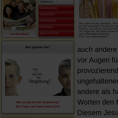
Titelthema
Glaubensland
Gottesreich
Hoffnungsort
Wie sollen wir das verstehen, Jesu
wir dich verstehen? Du sprichst m
Elternhaus
Rätseln. Jesu Worte und sein Verh
oft Fragen auf. Bis heute suchen 
Sehen & Hören
zur Dia-Show
nach eindeutigen Antworten.
Foto: ivan-samkov/pexels
Was glauben Sie?
auch andere 
vor Augen fü
provozieren
ungehaltenen
andere als h
Worten den 
Wie ist das mit der Vergebung?
Die Frage nach dem lieben Gott
Diesem Jesu