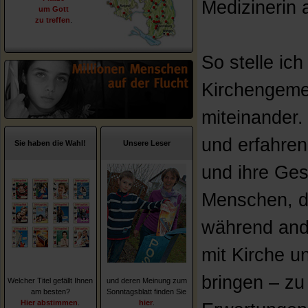
Medizinerin 
um Gott
zu treffen
.
So stelle ic
Kirchengeme
miteinander.
und erfahren
Sie haben die Wahl!
Unsere Leser
und ihre Ges
Menschen, di
während and
mit Kirche 
bringen – zu 
Welcher Titel gefällt Ihnen
und deren Meinung zum
am besten?
Sonntagsblatt finden Sie
Hier abstimmen
.
hier
.