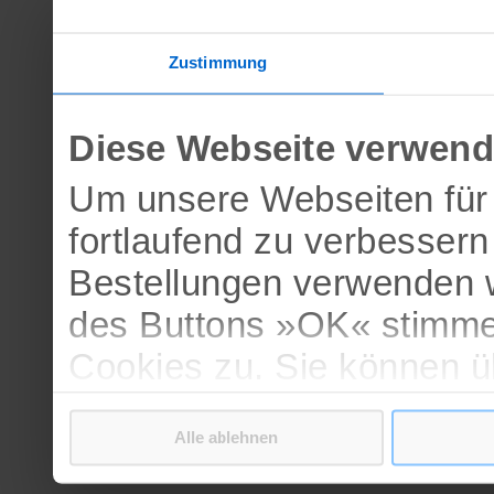
Zustimmung
Diese Webseite verwend
Um unsere Webseiten für 
fortlaufend zu verbesser
Bestellungen verwenden w
des Buttons »OK« stimme
Cookies zu. Sie können 
verschiedenen Cookies ak
Alle ablehnen
bestätigen.
Weitere Informationen erh