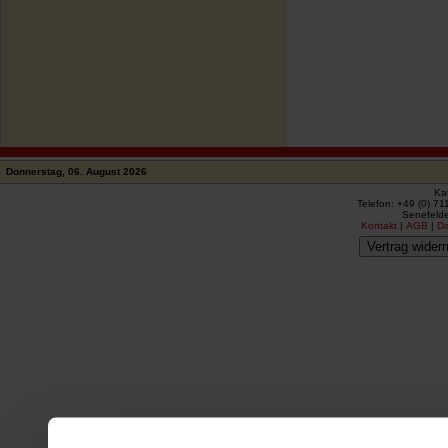
Donnerstag, 06. August 2026
Ka
Telefon: +49 (0) 71
Senefelde
Kontakt
|
AGB
|
D
Vertrag widerr