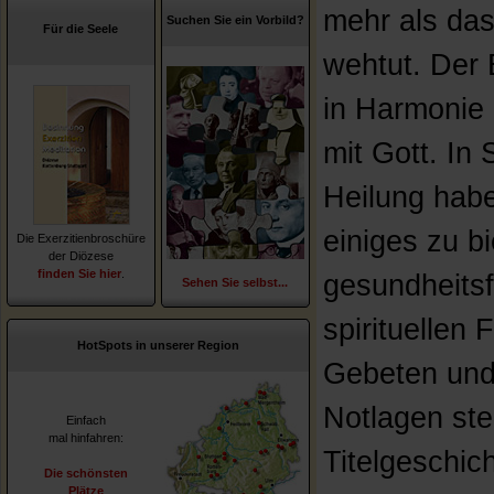
mehr als das
Suchen Sie ein Vorbild?
Für die Seele
wehtut. Der 
in Harmonie 
mit Gott. In
Heilung hab
einiges zu bi
Die Exerzitienbroschüre
der Diözese
finden Sie hier
.
gesundheitsf
Sehen Sie selbst...
spirituellen
HotSpots in unserer Region
Gebeten und 
Notlagen ste
Einfach
mal hinfahren:
Titelgeschic
Die schönsten
Plätze