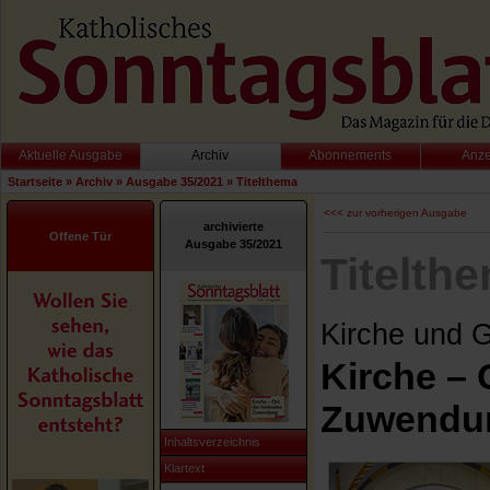
Aktuelle Ausgabe
Archiv
Abonnements
Anz
Startseite
»
Archiv
»
Ausgabe 35/2021
»
Titelthema
<<< zur vorherigen Ausgabe
archivierte
Offene Tür
Ausgabe 35/2021
Titelth
Kirche und 
Kirche – 
Zuwendu
Inhaltsverzeichnis
Klartext