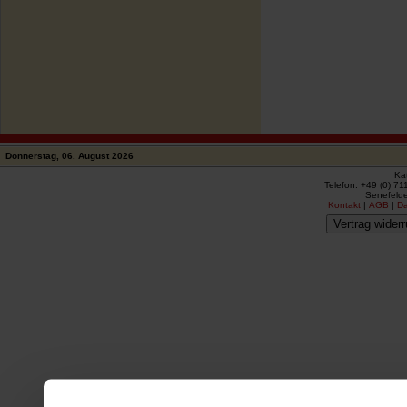
Donnerstag, 06. August 2026
Ka
Telefon: +49 (0) 71
Senefelde
Kontakt
|
AGB
|
D
Vertrag widerr