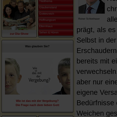
Titelthema
chr
Glaubensland
Gottesreich
all
Reiner Schlotthauer
Hoffnungsort
Elternhaus
prägt, als e
Sehen & Hören
zur Dia-Show
Selbst in der
Was glauben Sie?
Erschaudern
bereits mit e
verwechseln. 
aber nur ein
eigene Versa
Bedürfnisse 
Wie ist das mit der Vergebung?
Die Frage nach dem lieben Gott
Weichen gest