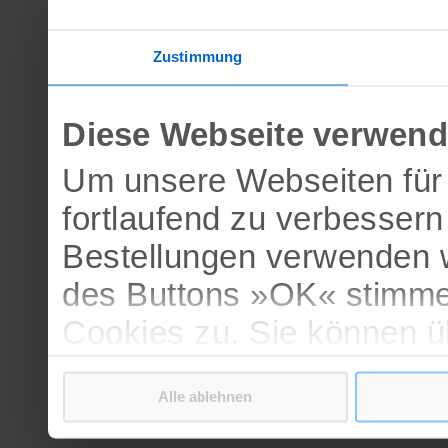
Zustimmung
Diese Webseite verwend
Um unsere Webseiten für 
fortlaufend zu verbesser
Bestellungen verwenden w
des Buttons »OK« stimme
Cookies zu. Sie können 
verschiedenen Cookies ak
Alle ablehnen
bestätigen.
Weitere Informationen erh