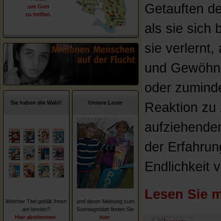
Getauften d
um Gott
zu treffen
.
als sie sich
sie verlernt,
und Gewöhnl
oder zumind
Sie haben die Wahl!
Unsere Leser
Reaktion zu 
aufziehenden
der Erfahrun
Endlichkeit 
Lesen Sie m
Welcher Titel gefällt Ihnen
und deren Meinung zum
am besten?
Sonntagsblatt finden Sie
Hier abstimmen
.
hier
.