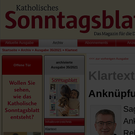
Aktuelle Ausgabe
Archiv
Abonnements
Anz
Startseite
»
Archiv
»
Ausgabe 35/2021
»
Klartext
<<< zur vorherigen Ausgabe
archivierte
Offene Tür
Ausgabe 35/2021
Klartext
Anknüpf
Sag
An
Inhaltsverzeichnis
Klartext
Rel