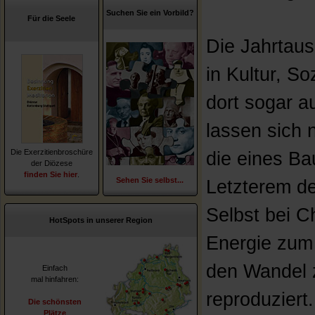
Suchen Sie ein Vorbild?
Für die Seele
Die Jahrtaus
in Kultur, So
dort sogar a
lassen sich 
Die Exerzitienbroschüre
die eines Ba
der Diözese
finden Sie hier
.
Sehen Sie selbst...
Letzterem de
Selbst bei C
HotSpots in unserer Region
Energie zum 
den Wandel z
Einfach
mal hinfahren:
reproduziert.
Die schönsten
Plätze