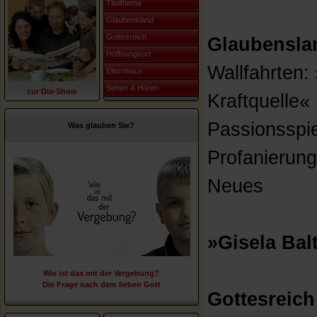
Titelthema
Glaubensland
Gottesreich
Glaubensla
Hoffnungsort
Wallfahrten: 
Elternhaus
Sehen & Hören
zur Dia-Show
Kraftquelle«
Passionsspie
Was glauben Sie?
Profanierun
Neues
»Gisela Bal
Wie ist das mit der Vergebung?
Die Frage nach dem lieben Gott
Gottesreich