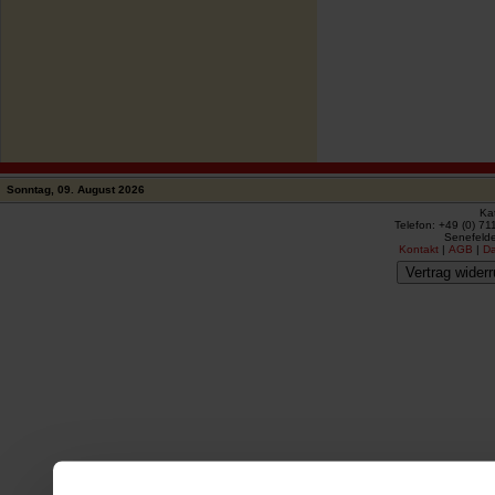
Sonntag, 09. August 2026
Ka
Telefon: +49 (0) 71
Senefelde
Kontakt
|
AGB
|
D
Vertrag widerr