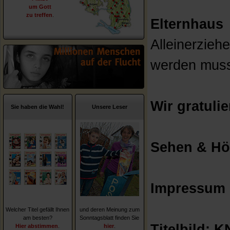
um Gott
zu treffen
.
Elternhaus
Alleinerzieh
werden mus
Wir gratuli
Sie haben die Wahl!
Unsere Leser
Sehen & Hö
Impressum
Welcher Titel gefällt Ihnen
und deren Meinung zum
am besten?
Sonntagsblatt finden Sie
Titelbild: 
Hier abstimmen
.
hier
.