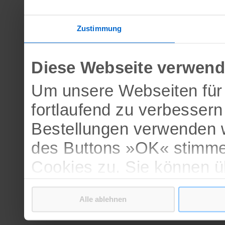
Zustimmung
Diese Webseite verwend
Um unsere Webseiten für 
fortlaufend zu verbesser
Bestellungen verwenden w
des Buttons »OK« stimme
Cookies zu. Sie können 
verschiedenen Cookies ak
Alle ablehnen
bestätigen.
Weitere Informationen erh