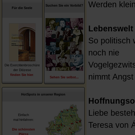
Werden klein
Suchen Sie ein Vorbild?
Für die Seele
Lebenswelt
So politisch
noch nie
Vogelgezwit
Die Exerzitienbroschüre
der Diözese
nimmt Angst
finden Sie hier
.
Sehen Sie selbst...
HotSpots in unserer Region
Hoffnungso
Liebe beste
Einfach
mal hinfahren:
Teresa von Áv
Die schönsten
Plätze