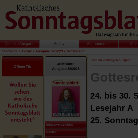
Aktuelle Ausgabe
Archiv
Abonnements
Anz
Startseite
»
Archiv
»
Ausgabe 39/2023
»
Gottesreich
<<< zur vorherigen Ausgabe
archivierte
Offene Tür
Ausgabe 39/2023
Gottesr
24. bis 30.
Lesejahr A
25. Sonntag
Inhaltsverzeichnis
Klartext