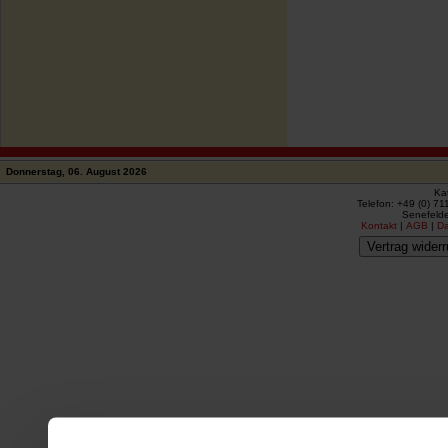
Donnerstag, 06. August 2026
Ka
Telefon: +49 (0) 71
Senefelde
Kontakt
|
AGB
|
D
Vertrag widerr