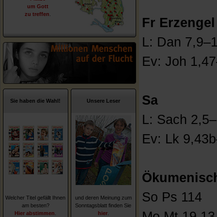
um Gott
zu treffen
.
Fr Erzengel
L: Dan 7,9–
Ev: Joh 1,4
Sa
Sie haben die Wahl!
Unsere Leser
L: Sach 2,5
Ev: Lk 9,43
Ökumenisch
So Ps 114
Welcher Titel gefällt Ihnen
und deren Meinung zum
am besten?
Sonntagsblatt finden Sie
Mo Mt 19,13
Hier abstimmen
.
hier
.