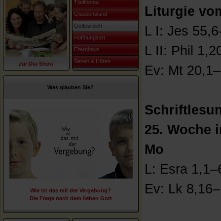
Titelthema
Liturgie vo
Glaubensland
Gottesreich
L I: Jes 55,
Hoffnungsort
L II: Phil 1
Elternhaus
Sehen & Hören
zur Dia-Show
Ev: Mt 20,1
Was glauben Sie?
Schriftles
25. Woche i
Mo
L: Esra 1,1–
Ev: Lk 8,16
Wie ist das mit der Vergebung?
Die Frage nach dem lieben Gott