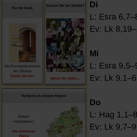
Di
Suchen Sie ein Vorbild?
Für die Seele
L: Esra 6,7
Ev: Lk 8,19
Mi
L: Esra 9,5–
Die Exerzitienbroschüre
der Diözese
Ev: Lk 9,1–6
finden Sie hier
.
Sehen Sie selbst...
HotSpots in unserer Region
Do
L: Hag 1,1–
Einfach
mal hinfahren:
Ev: Lk 9,7–9
Die schönsten
Plätze