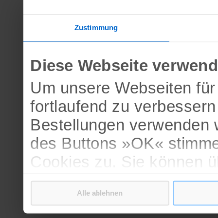
Zustimmung
Diese Webseite verwend
Um unsere Webseiten für 
fortlaufend zu verbesser
Bestellungen verwenden w
des Buttons »OK« stimme
Cookies zu. Sie können 
verschiedenen Cookies ak
Alle ablehnen
bestätigen.
Weitere Informationen erh