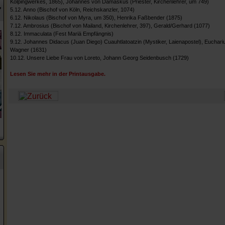
Kolpingwerkes, 1865), Johannes von Damaskus (Priester, Kirchenlehrer, um 749)
?
5.12. Anno (Bischof von Köln, Reichskanzler, 1074)
6.12. Nikolaus (Bischof von Myra, um 350), Henrika Faßbender (1875)
7.12. Ambrosius (Bischof von Mailand, Kirchenlehrer, 397), Gerald/Gerhard (1077)
8.12. Immaculata (Fest Mariä Empfängnis)
9.12. Johannes Didacus (Juan Diego) Cuauhtlatoatzin (Mystiker, Laienapostel), Eucharius
Wagner (1631)
10.12. Unsere Liebe Frau von Loreto, Johann Georg Seidenbusch (1729)
Lesen Sie mehr in der Printausgabe.