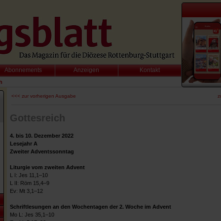
Abonnements
Anzeigen
Kontakt
h
<<< zur vorherigen Ausgabe
z
Gottesreich
4. bis 10. Dezember 2022
Lesejahr A
Zweiter Adventssonntag
Liturgie vom zweiten Advent
L I: Jes 11,1–10
L II: Röm 15,4–9
Ev: Mt 3,1–12
Schriftlesungen an den Wochentagen der 2. Woche im Advent
Mo L: Jes 35,1–10