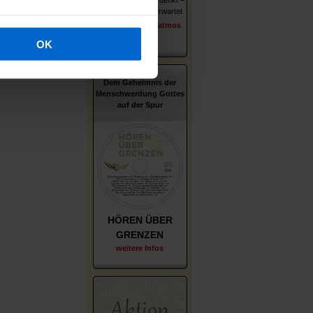
Wer er ist – wie er denkt –
was ihn und uns erwartet
erschienen im Patmos
Verlag
OK
Dem Geheimnis der
Menschwerdung Gottes
auf der Spur
HÖREN ÜBER
GRENZEN
weitere Infos