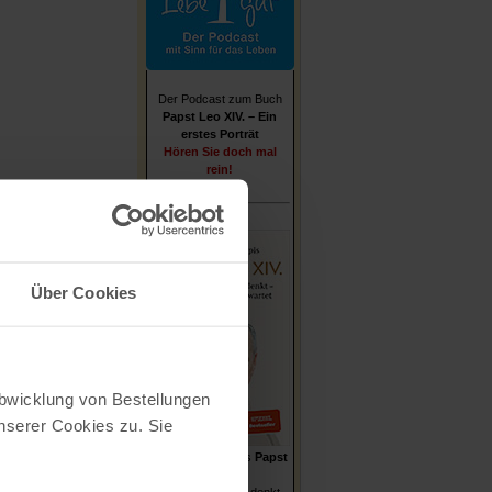
Der Podcast zum Buch
Papst Leo XIV. – Ein
erstes Porträt
Hören Sie doch mal
rein!
Über Cookies
Abwicklung von Bestellungen
serer Cookies zu. Sie
Stefan von Kempis
Papst
Leo XIV.