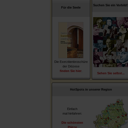
Suchen Sie ein Vorbild
Für die Seele
Die Exerzitienbroschüre
der Diözese
finden Sie hier
.
Sehen Sie selbst...
HotSpots in unserer Region
Einfach
mal hinfahren:
Die schönsten
Plätze