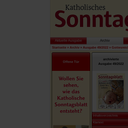
Aktuelle Ausgabe
Archiv
Startseite
»
Archiv
»
Ausgabe 49/2022
»
Gottesreic
archivierte
Offene Tür
Ausgabe 49/2022
Inhaltsverzeichnis
Klartext