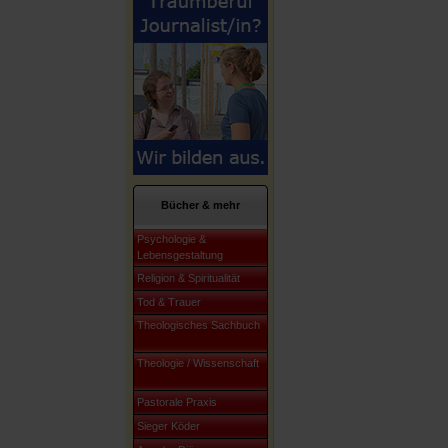
Bücher & mehr
Psychologie &
Lebensgestaltung
Religion & Spiritualität
Tod & Trauer
Theologisches Sachbuch
Theologie / Wissenschaft
Pastorale Praxis
Sieger Köder