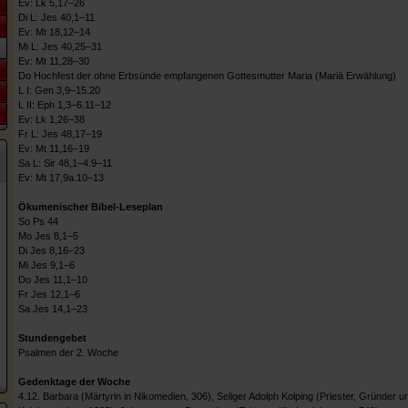
Ev: Lk 5,17–26
Di L: Jes 40,1–11
Ev: Mt 18,12–14
Mi L: Jes 40,25–31
Ev: Mt 11,28–30
Do Hochfest der ohne Erbsünde empfangenen Gottesmutter Maria (Mariä Erwählung)
L I: Gen 3,9–15.20
L II: Eph 1,3–6.11–12
Ev: Lk 1,26–38
Fr L: Jes 48,17–19
Ev: Mt 11,16–19
Sa L: Sir 48,1–4.9–11
Ev: Mt 17,9a.10–13
Ökumenischer Bibel-Leseplan
So Ps 44
Mo Jes 8,1–5
Di Jes 8,16–23
Mi Jes 9,1–6
Do Jes 11,1–10
Fr Jes 12,1–6
Sa Jes 14,1–23
Stundengebet
Psalmen der 2. Woche
Gedenktage der Woche
4.12. Barbara (Märtyrin in Nikomedien, 306), Seliger Adolph Kolping (Priester, Gründer 