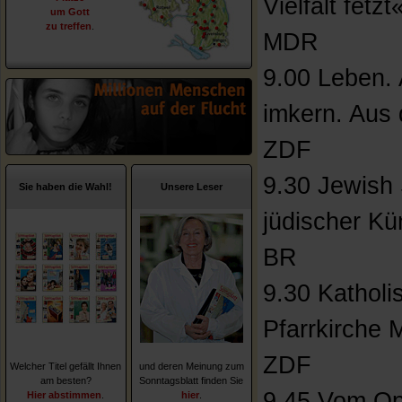
Vielfalt fetzt
um Gott
zu treffen
.
MDR
9.00 Leben.
imkern. Aus
ZDF
9.30 Jewish
Sie haben die Wahl!
Unsere Leser
jüdischer Kü
BR
9.30 Katholi
Pfarrkirche 
ZDF
Welcher Titel gefällt Ihnen
und deren Meinung zum
am besten?
Sonntagsblatt finden Sie
9.45 Vom Op
Hier abstimmen
.
hier
.