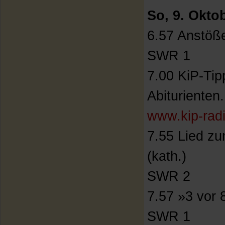
So, 9. Okto
6.57 Anstöße
SWR 1
7.00 KiP-Tip
Abiturienten.
www.kip-rad
7.55 Lied z
(kath.)
SWR 2
7.57 »3 vor 
SWR 1