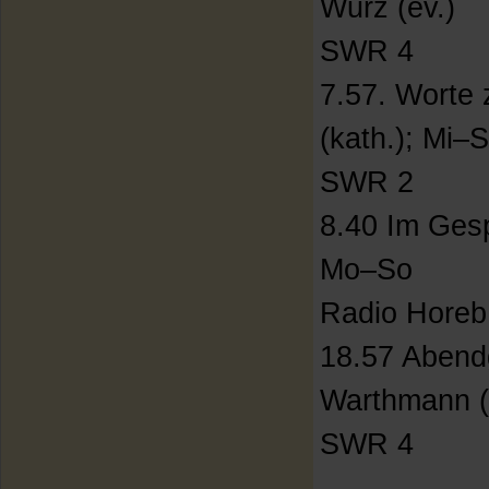
Wurz (ev.)
SWR 4
7.57. Worte
(kath.); Mi–S
SWR 2
8.40 Im Gesp
Mo–So
Radio Horeb
18.57 Abend
Warthmann (
SWR 4