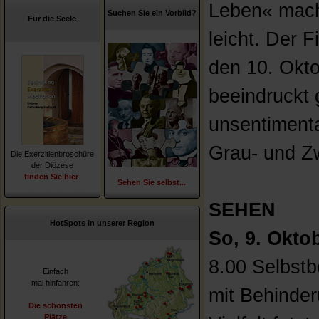
Leben« macht
Suchen Sie ein Vorbild?
Für die Seele
leicht. Der 
den 10. Okto
beeindruckt 
unsentimenta
Grau- und Z
Die Exerzitienbroschüre
der Diözese
finden Sie hier
.
Sehen Sie selbst...
SEHEN
HotSpots in unserer Region
So, 9. Okto
8.00 Selbst
Einfach
mal hinfahren:
mit Behinde
Die schönsten
Plätze