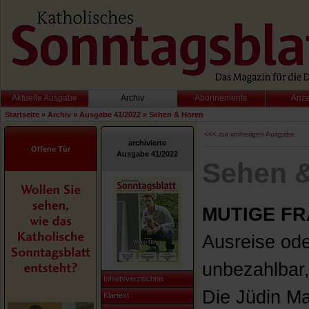
Aktuelle Ausgabe
Archiv
Abonnements
Anz
Startseite
»
Archiv
»
Ausgabe 41/2022
»
Sehen & Hören
<<< zur vorherigen Ausgabe
archivierte
Offene Tür
Ausgabe 41/2022
Sehen 
MUTIGE FR
Ausreise ode
unbezahlbar,
Inhaltsverzeichnis
Die Jüdin M
Klartext