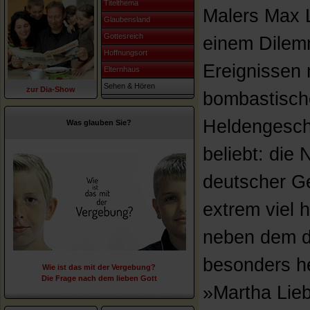
Titelthema
Malers Max 
Glaubensland
Gottesreich
einem Dilem
Hoffnungsort
Ereignissen
Elternhaus
Sehen & Hören
zur Dia-Show
bombastisch
Heldengesch
Was glauben Sie?
beliebt: die
deutscher G
extrem viel 
neben dem d
besonders he
Wie ist das mit der Vergebung?
Die Frage nach dem lieben Gott
»Martha Lie