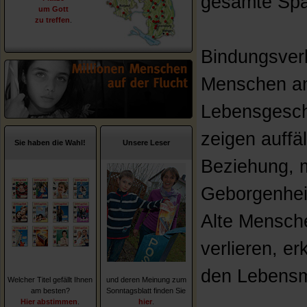
gesamte Spa
um Gott
zu treffen
.
Bindungsverl
Menschen an
Lebensgesch
zeigen auffä
Sie haben die Wahl!
Unsere Leser
Beziehung, 
Geborgenheit
Alte Mensche
verlieren, er
den Lebensm
Welcher Titel gefällt Ihnen
und deren Meinung zum
am besten?
Sonntagsblatt finden Sie
Hier abstimmen
.
hier
.