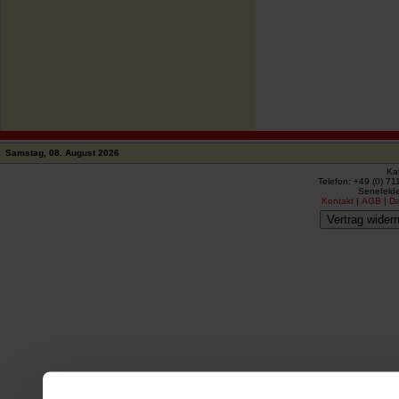
Samstag, 08. August 2026
Ka
Telefon: +49 (0) 71
Senefelde
Kontakt
|
AGB
|
D
Vertrag widerr