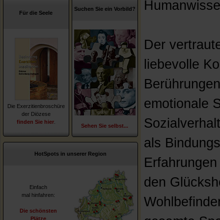
Humanwissen
Suchen Sie ein Vorbild?
Für die Seele
Der vertrau
liebevolle 
Berührungen
emotionale S
Die Exerzitienbroschüre
der Diözese
Sozialverhal
finden Sie hier
.
Sehen Sie selbst...
als Bindungs
HotSpots in unserer Region
Erfahrungen 
den Glücksh
Einfach
mal hinfahren:
Wohlbefinden 
Die schönsten
Plätze