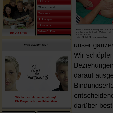
Titelthema
Glaubensland
Gottesreich
Hoffnungsort
Elternhaus
Behutsame Berührung reduziert St
Sehen & Hören
und hat eine heilende Wirkung auf 
zur Dia-Show
und die Seele.
Foto: MobileMassage/pixabay
unser ganzes
Was glauben Sie?
Wir schöpfen
Beziehungen
darauf ausge
Bindungserf
entscheiden
Wie ist das mit der Vergebung?
Die Frage nach dem lieben Gott
darüber best