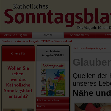
Aktuelle Ausgabe
Archiv
Abonnements
Anz
Startseite
»
Archiv
»
Ausgabe 33/2021
»
Glaubensland
<<< zur vorherigen Ausgabe
archivierte
Offene Tür
Ausgabe 33/2021
Glaube
Quellen der 
unseres Leb
Nähe und
Inhaltsverzeichnis
Klartext