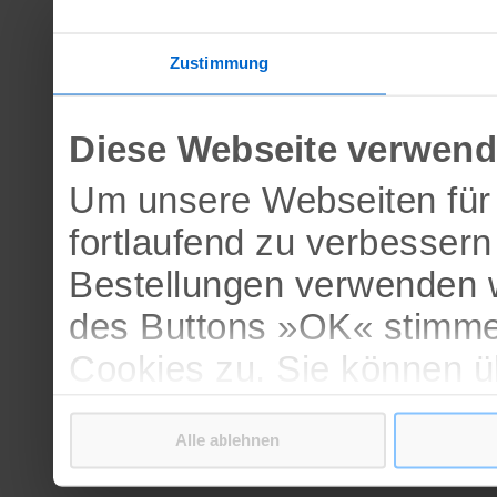
Zustimmung
Diese Webseite verwend
Um unsere Webseiten für 
fortlaufend zu verbesser
Bestellungen verwenden w
des Buttons »OK« stimme
Cookies zu. Sie können 
verschiedenen Cookies ak
Alle ablehnen
bestätigen.
Weitere Informationen erh