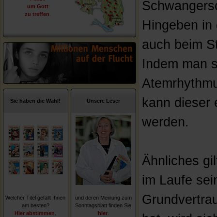
Schwangersch
um Gott
zu treffen
.
Hingeben in 
auch beim St
Indem man si
Atemrhythmu
kann dieser 
Sie haben die Wahl!
Unsere Leser
werden.
Ähnliches gi
im Laufe sei
Grundvertrau
Welcher Titel gefällt Ihnen
und deren Meinung zum
am besten?
Sonntagsblatt finden Sie
Hier abstimmen
.
hier
.