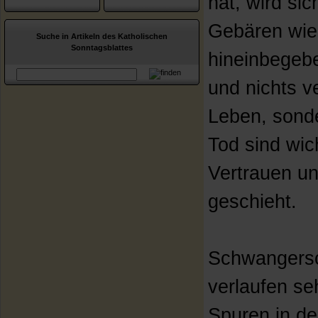
hat, wird si
Gebären wie
Suche in Artikeln des Katholischen
Sonntagsblattes
hineinbegeb
und nichts v
Leben, sond
Tod sind wic
Vertrauen un
geschieht.
Schwangersc
verlaufen seh
Spuren in d