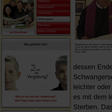
Titelthema
Glaubensland
Gottesreich
Hoffnungsort
Elternhaus
Sehen & Hören
zur Dia-Show
Was glauben Sie?
Begleitung in der letzten Lebensp
Licht der Welt verhilft, sind es oft 
die im Sterben beistehen und beim 
Foto: KNA
dessen Ende 
Schwangersc
leichter oder
es mit dem l
Wie ist das mit der Vergebung?
Die Frage nach dem lieben Gott
Sterben. Da