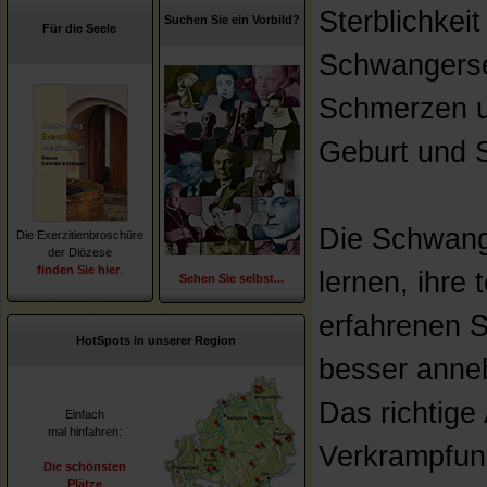
Sterblichkei
Suchen Sie ein Vorbild?
Für die Seele
Schwangersei
Schmerzen un
Geburt und S
Die Schwang
Die Exerzitienbroschüre
der Diözese
finden Sie hier
.
lernen, ihre 
Sehen Sie selbst...
erfahrenen 
HotSpots in unserer Region
besser anne
Das richtige
Einfach
mal hinfahren:
Verkrampfun
Die schönsten
Plätze