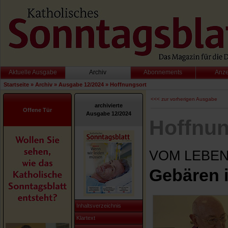
Aktuelle Ausgabe
Archiv
Abonnements
Anz
Startseite
»
Archiv
»
Ausgabe 12/2024
»
Hoffnungsort
<<< zur vorherigen Ausgabe
archivierte
Offene Tür
Ausgabe 12/2024
Hoffnun
VOM LEBEN
Gebären i
Inhaltsverzeichnis
Klartext