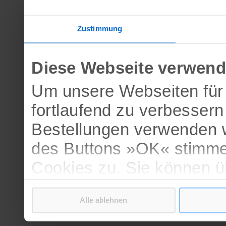
Zustimmung
Diese Webseite verwend
Um unsere Webseiten für 
fortlaufend zu verbesser
Bestellungen verwenden w
des Buttons »OK« stimme
Cookies zu. Sie können 
verschiedenen Cookies ak
Alle ablehnen
bestätigen.
Weitere Informationen erh