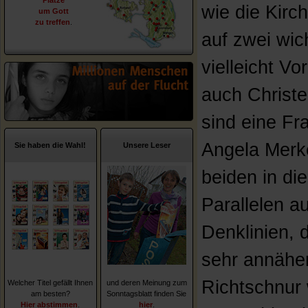
Plätze
wie die Kirch
um Gott
zu treffen
.
auf zwei wic
vielleicht Vo
auch Christ
sind eine Fr
Angela Merk
Sie haben die Wahl!
Unsere Leser
beiden in di
Parallelen 
Denklinien, 
sehr annäher
Richtschnur 
Welcher Titel gefällt Ihnen
und deren Meinung zum
am besten?
Sonntagsblatt finden Sie
Hier abstimmen
.
hier
.