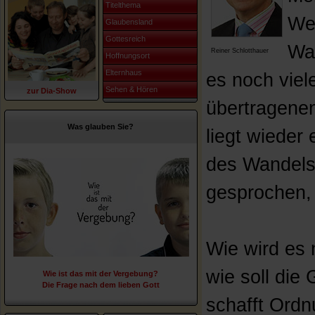
Titelthema
Wel
Glaubensland
Gottesreich
Wa
Reiner Schlotthauer
Hoffnungsort
Elternhaus
es noch viel
Sehen & Hören
zur Dia-Show
übertragene
Was glauben Sie?
liegt wieder
des Wandels
gesprochen, 
Wie wird es 
wie soll die
Wie ist das mit der Vergebung?
Die Frage nach dem lieben Gott
schafft Ord