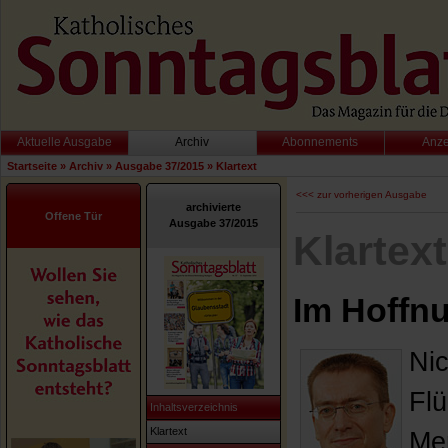
Aktuelle Ausgabe
Archiv
Abonnements
Anz
Startseite
»
Archiv
»
Ausgabe 37/2015
»
Klartext
<<< zur vorherigen Ausgabe
archivierte
Offene Tür
Ausgabe 37/2015
Klartext
Im Hoffn
Nic
Flü
Inhaltsverzeichnis
Klartext
Men