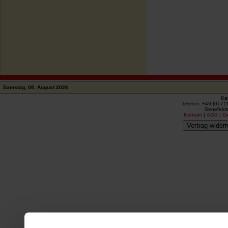
Samstag, 08. August 2026
Ka
Telefon: +49 (0) 71
Senefelde
Kontakt
|
AGB
|
D
Vertrag widerr