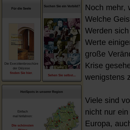
Noch mehr, w
Suchen Sie ein Vorbild?
Für die Seele
Welche Geist
Werden sich
Werte einig
große Veränd
Krise gesehe
Die Exerzitienbroschüre
der Diözese
finden Sie hier
.
wenigstens z
Sehen Sie selbst...
HotSpots in unserer Region
Viele sind v
nicht nur ei
Einfach
mal hinfahren:
Europa, auch
Die schönsten