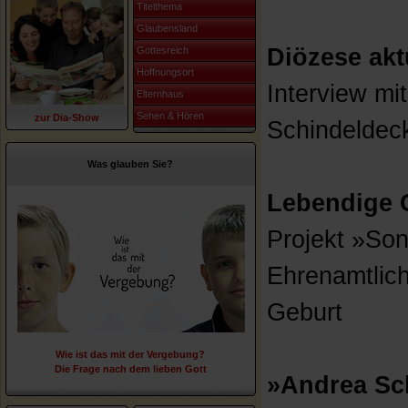
Titelthema
Glaubensland
Diözese akt
Gottesreich
Hoffnungsort
Interview mi
Elternhaus
Sehen & Hören
zur Dia-Show
Schindeldec
Was glauben Sie?
Lebendige 
Projekt »Son
Ehrenamtlich
Geburt
Wie ist das mit der Vergebung?
Die Frage nach dem lieben Gott
»Andrea Sc