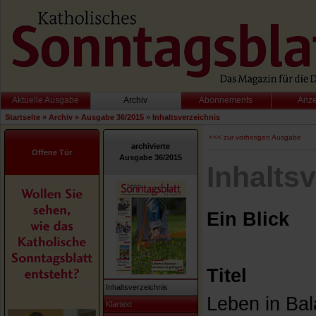
Aktuelle Ausgabe
Archiv
Abonnements
Anz
Startseite
»
Archiv
»
Ausgabe 36/2015
»
Inhaltsverzeichnis
<<< zur vorherigen Ausgabe
archivierte
Offene Tür
Ausgabe 36/2015
Inhalts
Ein Blick
Titel
Inhaltsverzeichnis
Leben in Bal
Klartext