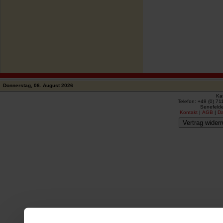
Donnerstag, 06. August 2026
Ka
Telefon: +49 (0) 71
Senefelde
Kontakt
|
AGB
|
D
Vertrag widerr