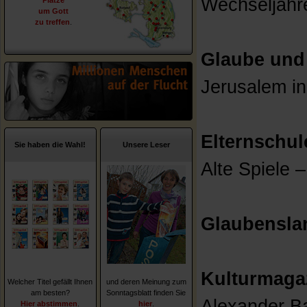
Wechseljahre
Plätze
um Gott
zu treffen
.
Glaube und
Jerusalem in
Elternschul
Sie haben die Wahl!
Unsere Leser
Alte Spiele 
Glaubensla
Kulturmaga
Welcher Titel gefällt Ihnen
und deren Meinung zum
am besten?
Sonntagsblatt finden Sie
Alexander B
Hier abstimmen
.
hier
.