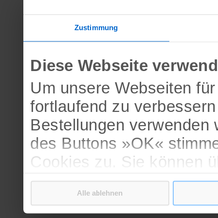
Zustimmung
Diese Webseite verwend
Um unsere Webseiten für 
fortlaufend zu verbesser
Bestellungen verwenden w
des Buttons »OK« stimme
Cookies zu. Sie können 
verschiedenen Cookies ak
Alle ablehnen
bestätigen.
Weitere Informationen erh