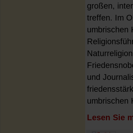
großen, inte
treffen. Im 
umbrischen K
Religionsführ
Naturreligion
Friedensnobe
und Journal
friedensstär
umbrischen Kl
Lesen Sie m