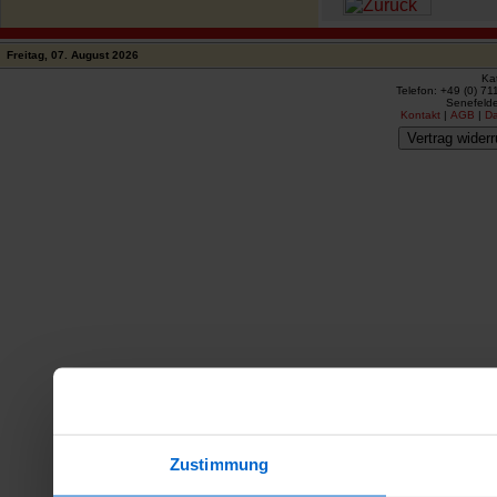
Freitag, 07. August 2026
Ka
Telefon: +49 (0) 71
Senefelde
Kontakt
|
AGB
|
D
Vertrag widerr
Zustimmung