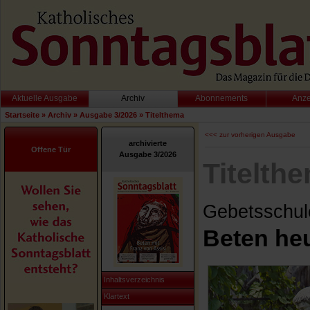
Aktuelle Ausgabe
Archiv
Abonnements
Anz
Startseite
»
Archiv
»
Ausgabe 3/2026
»
Titelthema
<<< zur vorherigen Ausgabe
archivierte
Offene Tür
Ausgabe 3/2026
Titelth
Gebetsschul
Beten heu
Inhaltsverzeichnis
Klartext