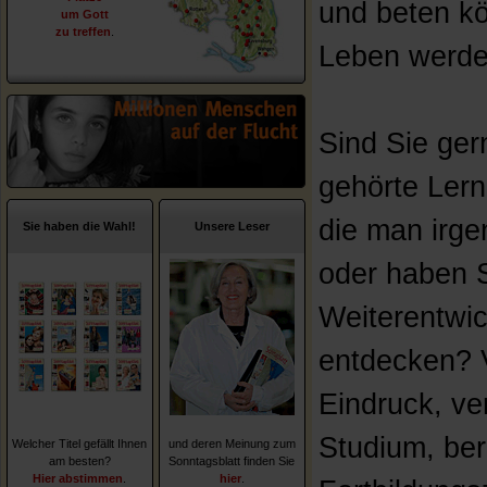
und beten k
um Gott
zu treffen
.
Leben werde
Sind Sie ge
gehörte Lern
die man irge
Sie haben die Wahl!
Unsere Leser
oder haben 
Weiterentwi
entdecken? 
Eindruck, ve
Studium, ber
Welcher Titel gefällt Ihnen
und deren Meinung zum
am besten?
Sonntagsblatt finden Sie
Hier abstimmen
.
hier
.