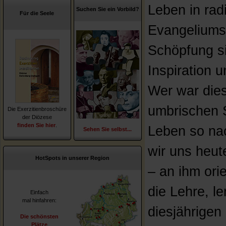
Leben in rad
Suchen Sie ein Vorbild?
Für die Seele
Evangeliums 
Schöpfung s
Inspiration u
Wer war die
umbrischen 
Die Exerzitienbroschüre
der Diözese
finden Sie hier
.
Leben so na
Sehen Sie selbst...
wir uns heut
HotSpots in unserer Region
– an ihm ori
die Lehre, l
Einfach
mal hinfahren:
diesjährigen
Die schönsten
Plätze