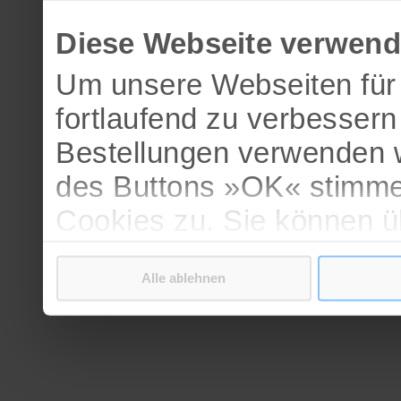
Diese Webseite verwend
Um unsere Webseiten für 
fortlaufend zu verbesser
Bestellungen verwenden w
des Buttons »OK« stimme
Cookies zu. Sie können 
verschiedenen Cookies ak
Alle ablehnen
bestätigen.
Weitere Informationen erh
Datenschutzerklärung
.