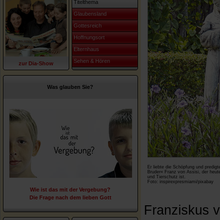
Titelthema
Glaubensland
Gottesreich
Hoffnungsort
Elternhaus
Sehen & Hören
zur Dia-Show
Was glauben Sie?
Er liebte die Schöpfung und predigt
Bruder« Franz von Assisi, der heut
und Tierschutz ist.
Foto: inspirexpresmiami/pixabay
Wie ist das mit der Vergebung?
Die Frage nach dem lieben Gott
Franziskus v