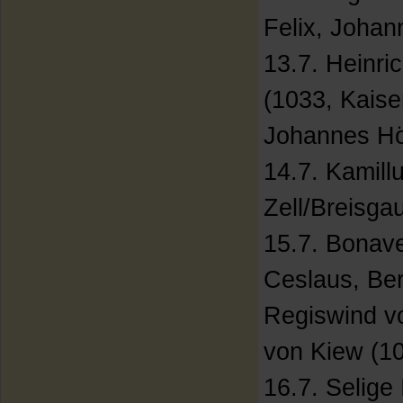
Felix, Johan
13.7. Heinri
(1033, Kaiser
Johannes Hö
14.7. Kamillu
Zell/Breisga
15.7. Bonave
Ceslaus, Be
Regiswind v
von Kiew (10
16.7. Selige