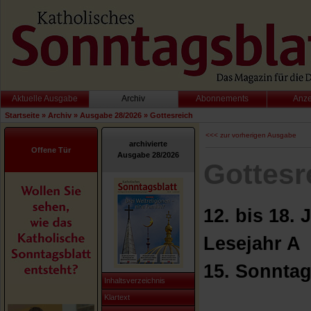
Aktuelle Ausgabe
Archiv
Abonnements
Anz
Startseite
»
Archiv
»
Ausgabe 28/2026
»
Gottesreich
<<< zur vorherigen Ausgabe
archivierte
Offene Tür
Ausgabe 28/2026
Gottesr
12. bis 18. 
Lesejahr A
15. Sonntag
Inhaltsverzeichnis
Klartext