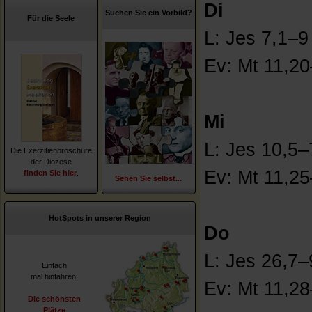
Di
Suchen Sie ein Vorbild?
Für die Seele
L: Jes 7,1–9
Ev: Mt 11,2
Mi
L: Jes 10,5
Die Exerzitienbroschüre
der Diözese
Ev: Mt 11,2
finden Sie hier
.
Sehen Sie selbst...
HotSpots in unserer Region
Do
L: Jes 26,7
Einfach
mal hinfahren:
Ev: Mt 11,2
Die schönsten
Plätze