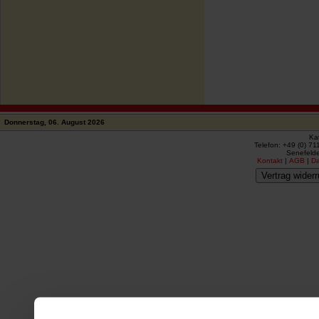
Donnerstag, 06. August 2026
Ka
Telefon: +49 (0) 71
Senefelde
Kontakt
|
AGB
|
D
Vertrag widerr