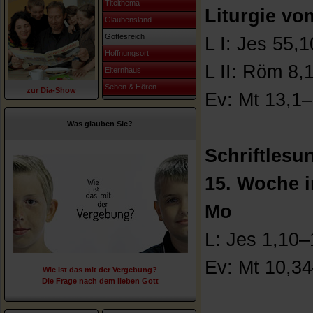
Titelthema
Liturgie v
Glaubensland
Gottesreich
L I: Jes 55,
Hoffnungsort
L II: Röm 8,
Elternhaus
Sehen & Hören
zur Dia-Show
Ev: Mt 13,1
Was glauben Sie?
Schriftles
15. Woche i
Mo
L: Jes 1,10–
Ev: Mt 10,3
Wie ist das mit der Vergebung?
Die Frage nach dem lieben Gott