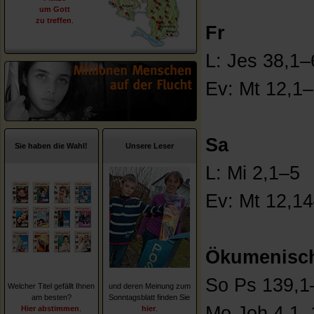
um Gott
zu treffen
.
Fr
L: Jes 38,1
Ev: Mt 12,1
Sa
Sie haben die Wahl!
Unsere Leser
L: Mi 2,1–5
Ev: Mt 12,1
Ökumenisch
So Ps 139,1
Welcher Titel gefällt Ihnen
und deren Meinung zum
am besten?
Sonntagsblatt finden Sie
Mo Joh 4,1–
Hier abstimmen
.
hier
.