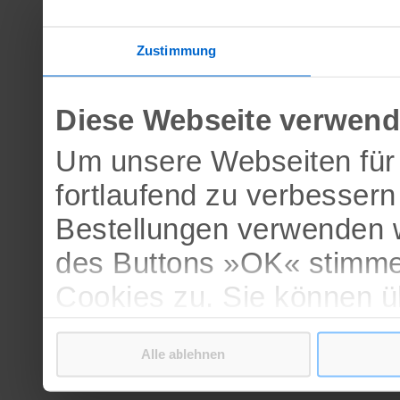
Zustimmung
Diese Webseite verwend
Um unsere Webseiten für 
fortlaufend zu verbesser
Bestellungen verwenden w
des Buttons »OK« stimme
Cookies zu. Sie können 
verschiedenen Cookies ak
Alle ablehnen
bestätigen.
Weitere Informationen erh