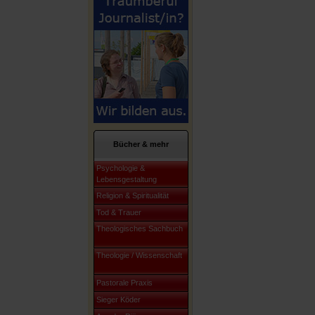
Bücher & mehr
Psychologie &
Lebensgestaltung
Religion & Spiritualität
Tod & Trauer
Theologisches Sachbuch
Theologie / Wissenschaft
Pastorale Praxis
Sieger Köder