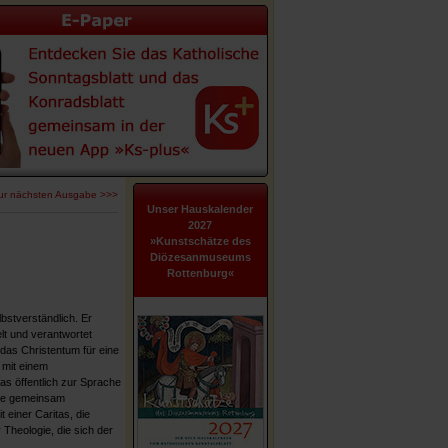
ur nächsten Ausgabe >>>
Unser Hauskalender
2027
»Kunstschätze des
Diözesanmuseums
Rottenburg«
lbstverständlich. Er
lt und verantwortet
das Christentum für eine
– mit einem
s öffentlich zur Sprache
die gemeinsam
 einer Caritas, die
r Theologie, die sich der