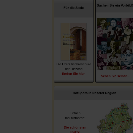
Suchen Sie ein Vorbild
Für die Seele
Die Exerzitienbroschüre
der Diözese
finden Sie hier
.
Sehen Sie selbst...
HotSpots in unserer Region
Einfach
mal hinfahren:
Die schönsten
Plätze