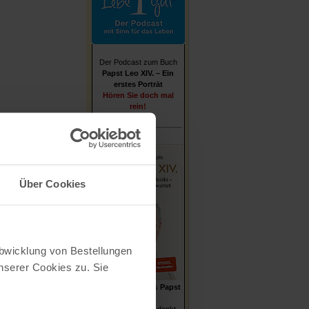
Der Podcast zum Buch
Papst Leo XIV. – Ein
erstes Porträt
Hören Sie doch mal
rein!
Über Cookies
Abwicklung von Bestellungen
serer Cookies zu. Sie
Stefan von Kempis
Papst
Leo XIV.