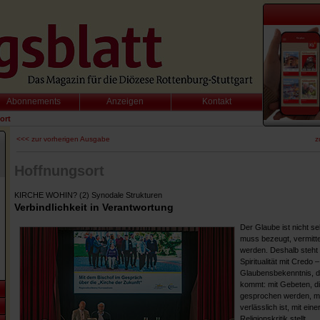
Abonnements
Anzeigen
Kontakt
ort
<<< zur vorherigen Ausgabe
z
Hoffnungsort
KIRCHE WOHIN? (2) Synodale Strukturen
Verbindlichkeit in Verantwortung
Der Glaube ist nicht se
muss bezeugt, vermitte
werden. Deshalb steht 
Spiritualität mit Credo 
Glaubensbekenntnis, da
kommt: mit Gebeten, 
gesprochen werden, mit
verlässlich ist, mit eine
Religionskritik stellt.