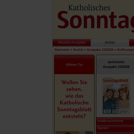
Aktuelle Ausgabe
Archiv
Startseite
»
Archiv
»
Ausgabe 23/2026
»
Hoffnungs
archivierte
Offene Tür
Ausgabe 23/2026
Inhaltsverzeichnis
Klartext