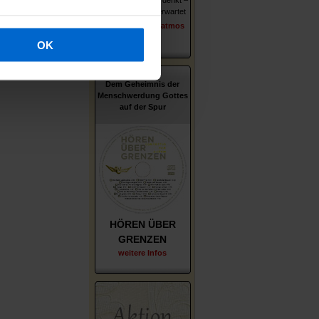
Wer er ist – wie er denkt –
was ihn und uns erwartet
erschienen im Patmos
Verlag
OK
Dem Geheimnis der
Menschwerdung Gottes
auf der Spur
HÖREN ÜBER
GRENZEN
weitere Infos