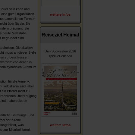
Dauer sein kann und
 eine gute Organisation.
weitere Infos
utestamentlichen Formen
nicht überflüssig. Sie
sondern prägnant. Sie
is heute Maßstäbe
Reiseziel Heimat
s begründet sind.
ntscheiden. Die »Laien«
Den Südwesten 2026
ht muss an dieser Stelle
spirituell erleben
muss zu Beschlüssen
werden: von denen in
r dem synodalen Gremium
.
Option für die Armen«.
cht selbst arm sind, aber
 ein Pfarrer nicht zu
persönlichen Überzeugung
sind, haben diesen
indliche Beratungs- und
Wohl der Kirche
ausgebildet, was
weitere Infos
 zur Mitarbeit bereit