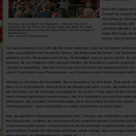
Damit der Glaube von 
Zukunft hat, braucht es
Von Anfang an. Die ne
sind zwar flüssig, aber 
Prozesse von der Basis her mitgestalten: »Mit dem Bischof im
Gespräch über die Kirche der Zukunft« lautet das Motto der sieben
sind nicht willkürlich, 
Regionalkonferenzen mit Bischof Klaus Krämer, wie hier unlängst in
Kornwestheim.
haben Merkmale, die b
Foto: pm/Lea-Theresa Berg/drs
setzen, weil sie besten
Für das Kirchenrecht von 1983 gilt: Alle sollen mitberaten, aber nur die Kleriker dürfen e
haben ausschließlich eine beratende Stimme. Die Weltsynode hat erklärt: Das Kirchenrec
geändert werden. Beratungen sind wichtig. Die Beteiligten müssen gehört werden. Es 
kommen, die von möglichst vielen getragen werden. Die Beschlüsse müssen umgesetzt 
Leitungsverantwortung. Über die Umsetzung muss Rechenschaft abgelegt werden: vo
(das in Deutschland meist Pfarrgemeinde- und Diözesanrat oder Kirchenvorstand heißt)
Inklusion ist ein Gebot der Synodalität. Sie zu garantieren, ist nicht leicht. Zwar gilt die »
Aber sie zu konkretisieren, setzt de facto die Anwaltschaft derer voraus, die vielleicht ni
die Zeit finden, sich für die Armen zu engagieren. Es ist auch richtig, dass ein Bischof und
einem Handeln gezwungen werden können, das ihrer Amtspflicht und auch ihrer tiefen 
widerspricht. Die synodalen Reformordnungen, die in Deutschland beschlossen worden 
Vorbehalt gewahrt – auch wenn Kritiker es anders darzustellen versucht haben.
Aber die eigentliche Herausforderung besteht darin, Gremien, also verlässliche und verb
Beschlusskreise, zu bilden, die vertrauensvoll und verlässlich mit den Geistlichen zum 
zusammenarbeiten können. In Deutschland ist die Gremienkultur vergleichsweise stark 
geschichtliche Gründe hat. Allerdings wird immer wieder beklagt, dass zu wenige Gläubige
seien und dass die Wahlbeteiligung zu gering sei. [...]