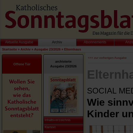
Aktuelle Ausgabe
Archiv
Abonnements
Anz
Startseite
»
Archiv
»
Ausgabe 23/2026
»
Elternhaus
<<< zur vorherigen Ausgabe
archivierte
Offene Tür
Ausgabe 23/2026
Elternh
SOCIAL ME
Wie sinnv
Kinder u
Inhaltsverzeichnis
Klartext