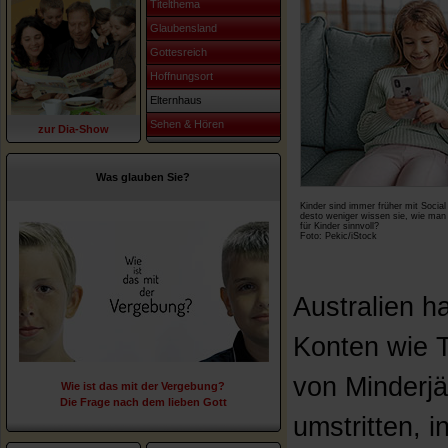
Titelthema
Glaubensland
Gottesreich
Hoffnungsort
Elternhaus
Sehen & Hören
zur Dia-Show
Was glauben Sie?
Kinder sind immer früher mit Social
desto weniger wissen sie, wie man 
für Kinder sinnvoll?
Foto: Pekic/iStock
Australien h
Konten wie T
von Minderjä
Wie ist das mit der Vergebung?
Die Frage nach dem lieben Gott
umstritten, 