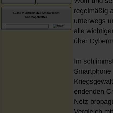
Wolff und se
regelmäßig 
Suche in Artikeln des Katholischen
Sonntagsblattes
unterwegs u
alle wichtig
über Cyberm
Im schlimmst
Smartphone H
Kriegsgewalt
endenden Ch
Netz propagi
Vergleich mi