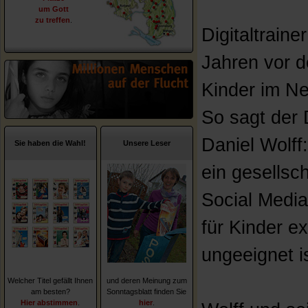
um Gott
zu treffen
.
Digitaltrain
Jahren vor d
Kinder im Ne
So sagt der 
Daniel Wolff
Sie haben die Wahl!
Unsere Leser
ein gesellsc
Social Media
für Kinder ex
ungeeignet i
Welcher Titel gefällt Ihnen
und deren Meinung zum
am besten?
Sonntagsblatt finden Sie
Hier abstimmen
.
hier
.