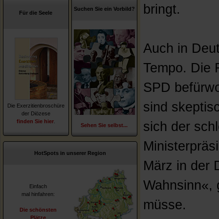
bringt.
Suchen Sie ein Vorbild?
Für die Seele
Auch in Deut
Tempo. Die 
SPD befürwor
sind skeptis
Die Exerzitienbroschüre
der Diözese
finden Sie hier
.
sich der schl
Sehen Sie selbst...
Ministerpräs
HotSpots in unserer Region
März in der 
Wahnsinn«, 
Einfach
mal hinfahren:
müsse.
Die schönsten
Plätze