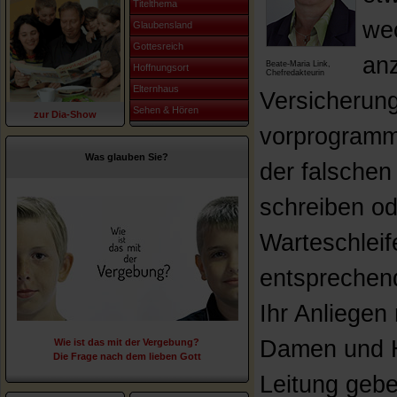
Titelthema
wec
Glaubensland
Gottesreich
anz
Beate-Maria Link,
Hoffnungsort
Chefredakteurin
Elternhaus
Versicherung
Sehen & Hören
zur Dia-Show
vorprogrammi
Was glauben Sie?
der falschen 
schreiben od
Warteschleif
entsprechend
Ihr Anliegen
Damen und H
Wie ist das mit der Vergebung?
Die Frage nach dem lieben Gott
Leitung geb