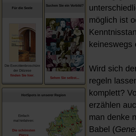
unterschiedl
Suchen Sie ein Vorbild?
Für die Seele
möglich ist o
Kenntnisstan
keineswegs e
Die Exerzitienbroschüre
Wird sich de
der Diözese
finden Sie hier
.
Sehen Sie selbst...
regeln lasse
komplett? Vo
HotSpots in unserer Region
erzählen auc
man denke n
Einfach
mal hinfahren:
Babel (
Genes
Die schönsten
Plätze