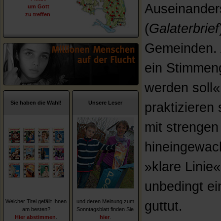
Auseinander
um Gott
zu treffen
.
(
Galaterbrief
Gemeinden. A
ein Stimmen
werden soll«
Sie haben die Wahl!
Unsere Leser
praktizieren
mit strengen
hineingewach
»klare Linie«
unbedingt ei
Welcher Titel gefällt Ihnen
und deren Meinung zum
guttut.
am besten?
Sonntagsblatt finden Sie
Hier abstimmen
.
hier
.