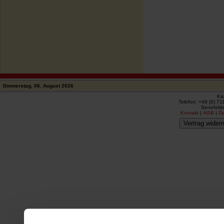
Donnerstag, 06. August 2026
Ka
Telefon: +49 (0) 71
Senefelde
Kontakt
|
AGB
|
D
Vertrag widerr