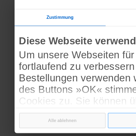
Zustimmung
Diese Webseite verwend
Um unsere Webseiten für 
fortlaufend zu verbesser
Bestellungen verwenden w
des Buttons »OK« stimme
Cookies zu. Sie können 
verschiedenen Cookies ak
Alle ablehnen
bestätigen.
Weitere Informationen erh