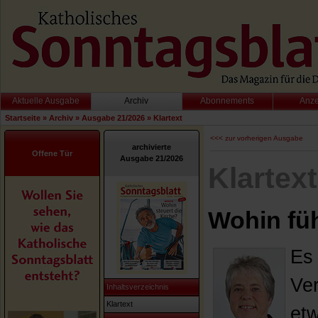
Aktuelle Ausgabe
Archiv
Abonnements
Anz
Startseite
»
Archiv
»
Ausgabe 21/2026
»
Klartext
<<< zur vorherigen Ausgabe
archivierte
Offene Tür
Ausgabe 21/2026
Klartext
Wohin füh
Es 
Ver
Inhaltsverzeichnis
Klartext
etw