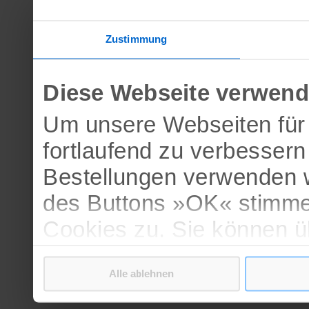
Zustimmung
Diese Webseite verwend
Um unsere Webseiten für 
fortlaufend zu verbesser
Bestellungen verwenden w
des Buttons »OK« stimme
Cookies zu. Sie können 
verschiedenen Cookies ak
Alle ablehnen
bestätigen.
Weitere Informationen erh