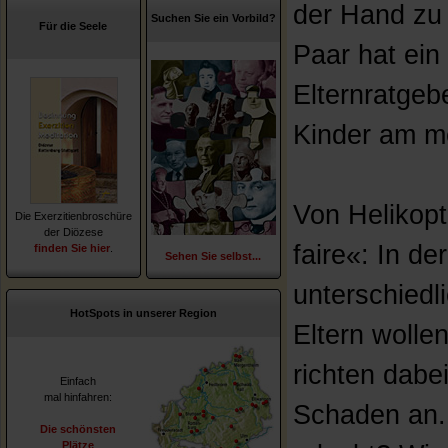
der Hand zu
Suchen Sie ein Vorbild?
Für die Seele
Paar hat ein 
Elternratgeb
Kinder am m
Von Helikopt
Die Exerzitienbroschüre
der Diözese
faire«: In de
finden Sie hier
.
Sehen Sie selbst...
unterschiedli
HotSpots in unserer Region
Eltern wollen
richten dabe
Einfach
mal hinfahren:
Schaden an. 
Die schönsten
Plätze