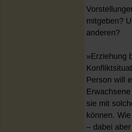
Vorstellunge
mitgeben? U
anderen?
»Erziehung b
Konfliktsitua
Person will e
Erwachsene 
sie mit solc
können. Wie
– dabei abe