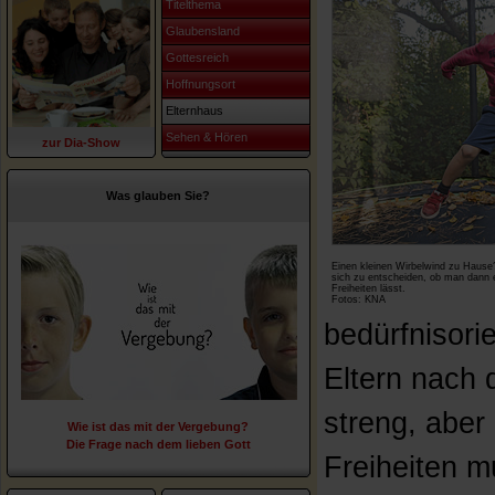
Titelthema
Glaubensland
Gottesreich
Hoffnungsort
Elternhaus
Sehen & Hören
zur Dia-Show
Was glauben Sie?
Einen kleinen Wirbelwind zu Hause?
sich zu entscheiden, ob man dann e
Freiheiten lässt.
Fotos: KNA
bedürfnisori
Eltern nach 
streng, aber
Wie ist das mit der Vergebung?
Die Frage nach dem lieben Gott
Freiheiten m