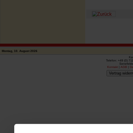
Montag, 10. August 2026
Ka
Telefon: +49 (0) 71
Senefelde
Kontakt
|
AGB
|
D
Vertrag widerr