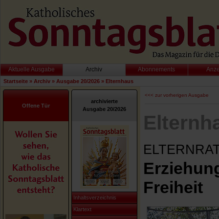
Aktuelle Ausgabe
Archiv
Abonnements
Anz
Startseite
»
Archiv
»
Ausgabe 20/2026
»
Elternhaus
<<< zur vorherigen Ausgabe
archivierte
Offene Tür
Ausgabe 20/2026
Elternh
ELTERNRA
Erziehun
Freiheit
Inhaltsverzeichnis
Klartext