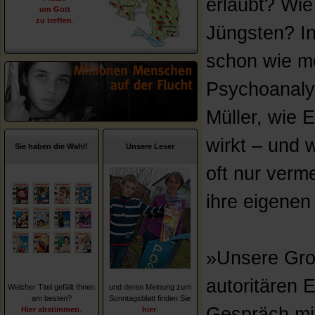
erlaubt? Wie 
um Gott
zu treffen
.
Jüngsten? In
schon wie me
Psychoanalyt
Müller, wie 
wirkt – und 
Sie haben die Wahl!
Unsere Leser
oft nur verm
ihre eigenen 
»Unsere Groß
autoritären 
Welcher Titel gefällt Ihnen
und deren Meinung zum
am besten?
Sonntagsblatt finden Sie
Gespräch mit
Hier abstimmen
.
hier
.