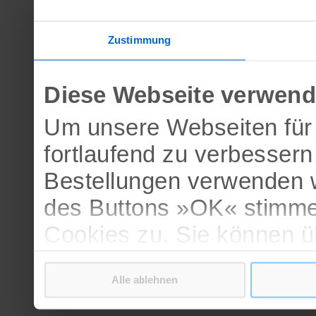
Zustimmung
Diese Webseite verwend
Um unsere Webseiten für 
fortlaufend zu verbesser
Bestellungen verwenden w
des Buttons »OK« stimme
Cookies zu. Sie können 
verschiedenen Cookies ak
Alle ablehnen
bestätigen.
Weitere Informationen erh