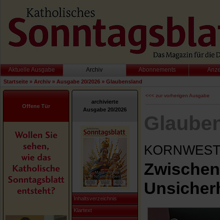
Aktuelle Ausgabe
Archiv
Abonnements
Anz
Startseite
»
Archiv
»
Ausgabe 20/2026
»
Glaubensland
<<< zur vorherigen Ausgabe
archivierte
Offene Tür
Ausgabe 20/2026
Glaube
KORNWEST
Zwischen
Unsicherh
Inhaltsverzeichnis
Klartext