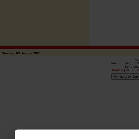
Sonntag, 09. August 2026
Ka
Telefon: +49 (0) 71
Senefelde
Kontakt
|
AGB
|
D
Vertrag widerr