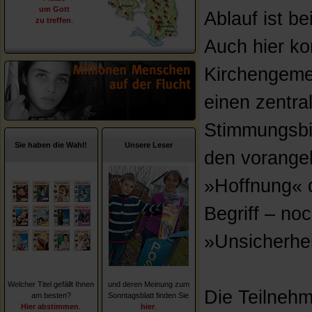
um Gott
Ablauf ist b
zu treffen
.
Auch hier ko
Kirchengeme
einen zentra
Stimmungsbi
Sie haben die Wahl!
Unsere Leser
den vorange
»Hoffnung« 
Begriff – no
»Unsicherhei
Welcher Titel gefällt Ihnen
und deren Meinung zum
Die Teilneh
am besten?
Sonntagsblatt finden Sie
Hier abstimmen
.
hier
.