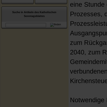
eine Stunde
Prozesses, d
Suche in Artikeln des Katholischen
Sonntagsblattes
Prozessleist
Ausgangspun
zum Rückgan
2040, zum R
Gemeindemit
verbundene
Kirchensteu
Notwendige