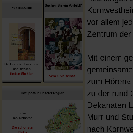
Suchen Sie ein Vorbild?
Für die Seele
Kornwesthei
vor allem je
Zentrum der 
Mit einem ge
Die Exerzitienbroschüre
gemeinsamen
der Diözese
finden Sie hier
.
Sehen Sie selbst...
zum Hören« s
zu der rund 
HotSpots in unserer Region
Dekanaten L
Einfach
Murr und Stu
mal hinfahren:
nach Kornw
Die schönsten
Plätze