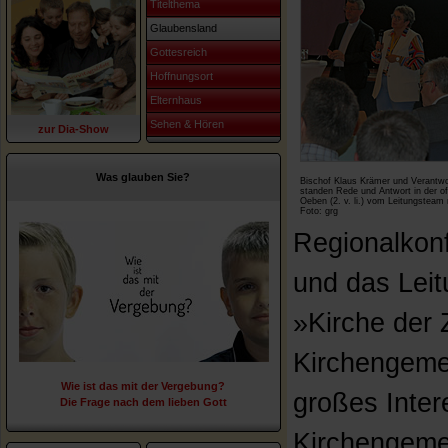
Titelthema
Glaubensland
Gottesreich
Hoffnungsort
Elternhaus
Sehen & Hören
zur Dia-Show
Was glauben Sie?
Bischof Klaus Krämer und Verantwo
standen Rede und Antwort in der of
Oeben (2. v. li.) vom Leitungsteam 
Foto: grg
Regionalkon
und das Lei
»Kirche der 
Kirchengemei
Wie ist das mit der Vergebung?
großes Inter
Die Frage nach dem lieben Gott
Kirchengemei