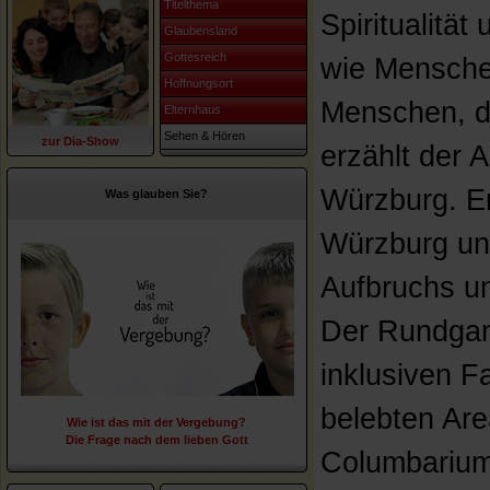
Titelthema
Spiritualität
Glaubensland
Gottesreich
wie Mensche
Hoffnungsort
Menschen, d
Elternhaus
Sehen & Hören
zur Dia-Show
erzählt der 
Würzburg. Er
Was glauben Sie?
Würzburg un
Aufbruchs un
Der Rundgang
inklusiven F
belebten Are
Wie ist das mit der Vergebung?
Die Frage nach dem lieben Gott
Columbariu