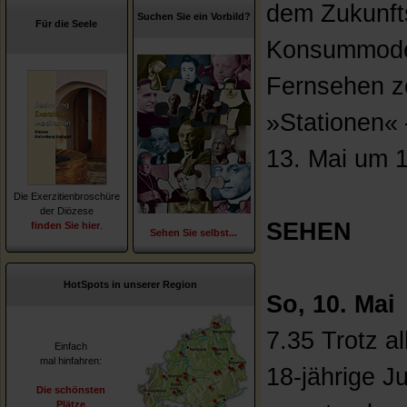
dem Zukunft
Suchen Sie ein Vorbild?
Für die Seele
Konsummodel
Fernsehen z
»Stationen«
13. Mai um 1
Die Exerzitienbroschüre
der Diözese
SEHEN
finden Sie hier
.
Sehen Sie selbst...
HotSpots in unserer Region
So, 10. Mai
7.35 Trotz al
Einfach
mal hinfahren:
18-jährige Ju
Die schönsten
Plätze