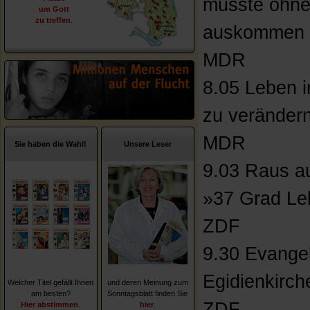
musste ohne 
um Gott
zu treffen
.
auskommen
MDR
8.05 Leben 
zu veränder
MDR
Sie haben die Wahl!
Unsere Leser
9.03 Raus au
»37 Grad Le
ZDF
9.30 Evangel
Egidienkirch
Welcher Titel gefällt Ihnen
und deren Meinung zum
am besten?
Sonntagsblatt finden Sie
ZDF
Hier abstimmen
.
hier
.