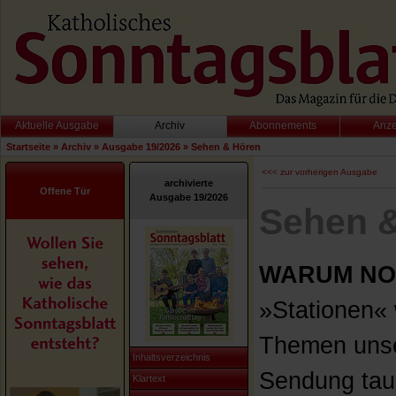
Aktuelle Ausgabe
Archiv
Abonnements
Anz
Startseite
»
Archiv
»
Ausgabe 19/2026
»
Sehen & Hören
<<< zur vorherigen Ausgabe
archivierte
Offene Tür
Ausgabe 19/2026
Sehen 
WARUM NO
»Stationen«
Themen unse
Inhaltsverzeichnis
Sendung tauc
Klartext