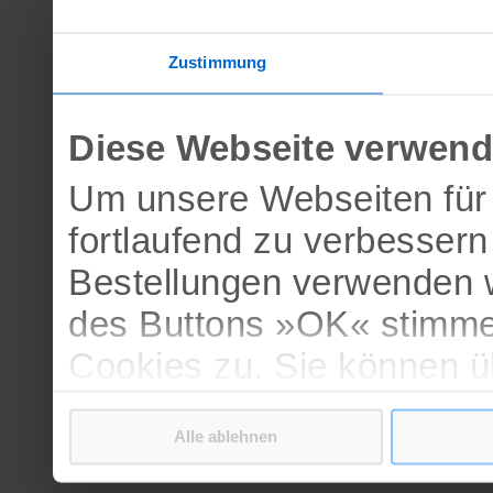
Zustimmung
Diese Webseite verwend
Um unsere Webseiten für 
fortlaufend zu verbesser
Bestellungen verwenden w
des Buttons »OK« stimme
Cookies zu. Sie können 
verschiedenen Cookies ak
Alle ablehnen
bestätigen.
Weitere Informationen erh