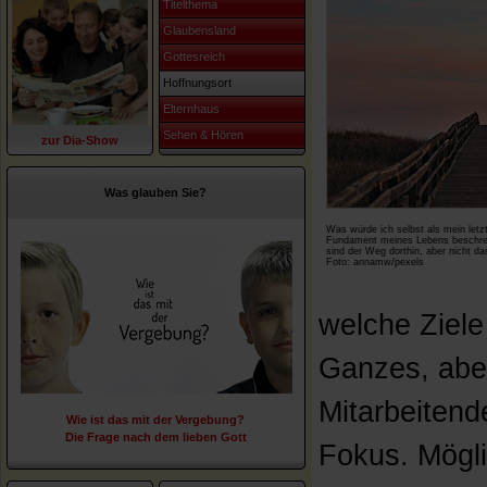
Titelthema
Glaubensland
Gottesreich
Hoffnungsort
Elternhaus
Sehen & Hören
zur Dia-Show
Was glauben Sie?
Was würde ich selbst als mein letzt
Fundament meines Lebens beschre
sind der Weg dorthin, aber nicht das
Foto: annamw/pexels
welche Ziele 
Ganzes, aber
Mitarbeitend
Wie ist das mit der Vergebung?
Die Frage nach dem lieben Gott
Fokus. Möglic