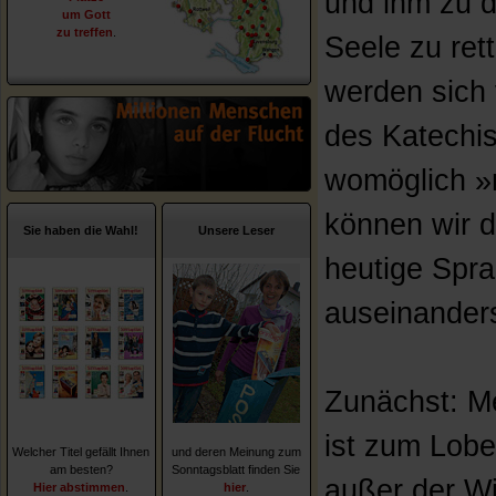
und ihm zu d
um Gott
zu treffen
.
Seele zu ret
werden sich 
des Katechis
womöglich »n
können wir d
Sie haben die Wahl!
Unsere Leser
heutige Spr
auseinander
Zunächst: M
ist zum Lobe
Welcher Titel gefällt Ihnen
und deren Meinung zum
am besten?
Sonntagsblatt finden Sie
außer der Wi
Hier abstimmen
.
hier
.