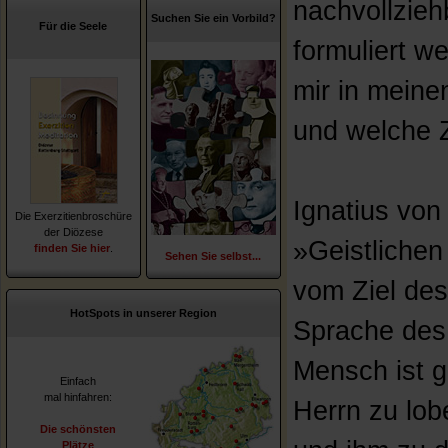
nachvollzieh
Suchen Sie ein Vorbild?
Für die Seele
formuliert w
mir in meine
und welche Z
Ignatius von
Die Exerzitienbroschüre
der Diözese
»Geistliche
finden Sie hier
.
Sehen Sie selbst...
vom Ziel des
HotSpots in unserer Region
Sprache des 
Mensch ist 
Einfach
mal hinfahren:
Herrn zu lob
Die schönsten
Plätze