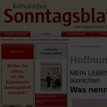
Aktuelle Ausgabe
Archiv
Abonnements
Anz
Startseite
»
Archiv
»
Ausgabe 10/2026
»
Hoffnungsort
<<< zur vorherigen Ausgabe
archivierte
Offene Tür
Ausgabe 10/2026
Hoffnun
MEIN LEBEN
ausrichten
Was nenn
Inhaltsverzeichnis
Klartext