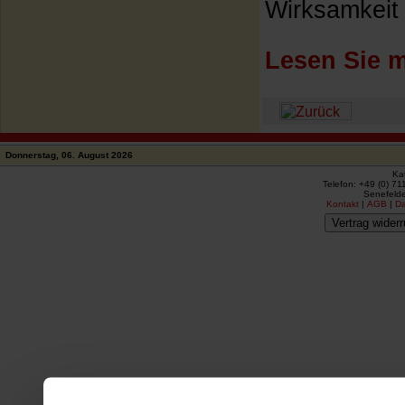
Wirksamkeit u
Lesen Sie m
Donnerstag, 06. August 2026
Ka
Telefon: +49 (0) 71
Senefelde
Kontakt
|
AGB
|
D
Vertrag widerr