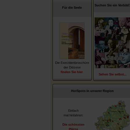
Suchen Sie ein Vorbild
Für die Seele
Die Exerzitienbroschüre
der Diözese
finden Sie hier
.
Sehen Sie selbst...
HotSpots in unserer Region
Einfach
mal hinfahren:
Die schönsten
Plätze