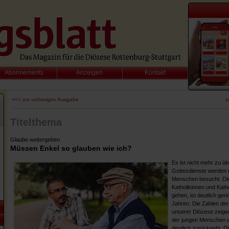
Abonnements
Anzeigen
Kontakt
<<< zur vorherigen Ausgabe
z
Titelthema
Glaube weitergeben
Müssen Enkel so glauben wie ich?
Es ist nicht mehr zu ü
Gottesdienste werden 
Menschen besucht. Die
Katholikinnen und Kathol
gehen, ist deutlich ger
Jahren. Die Zahlen der 
unserer Diözese zeige
der jungen Menschen a
deutlich zurückgeht. D