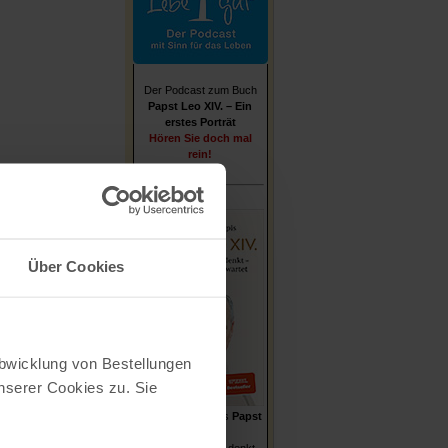
Der Podcast zum Buch
Papst Leo XIV. – Ein
erstes Porträt
Hören Sie doch mal
rein!
Über Cookies
Abwicklung von Bestellungen
serer Cookies zu. Sie
Stefan von Kempis
Papst
Leo XIV.