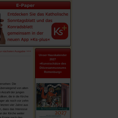
ur nächsten Ausgabe >>>
Unser Hauskalender
2027
»Kunstschätze des
Diözesanmuseums
Rottenburg«
bersehen: Die
überwiegend von alten
 Anzahl der jungen
iken, die in die Kirche
inger als noch vor zehn
letzten vier Jahre aus
n, dass das Interesse
n der Kirche weiter
ie Frage nach den