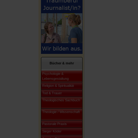
Bücher & mehr
Psychologie &
Lebensgestaltung
Religion & Spiritualität
Tod & Trauer
Theologisches Sachbuch
Theologie / Wissenschaft
Pastorale Praxis
Sieger Köder