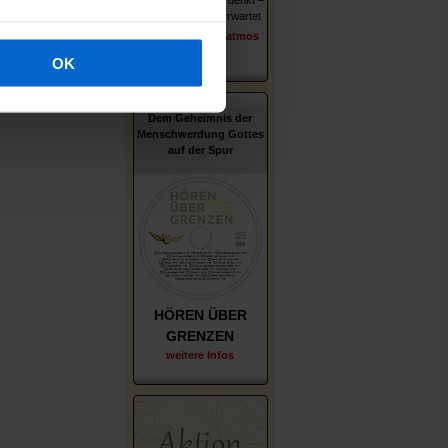
Wer er ist – wie er denkt –
was ihn und uns erwartet
erschienen im Patmos
Verlag
OK
Dem Geheimnis der
Menschwerdung Gottes
auf der Spur
HÖREN ÜBER
GRENZEN
weitere Infos