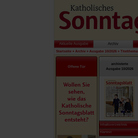
Aktuelle Ausgabe
Archiv
Startseite
»
Archiv
»
Ausgabe 10/2026
»
Titelthema
archivierte
Offene Tür
Ausgabe 10/2026
Inhaltsverzeichnis
Klartext