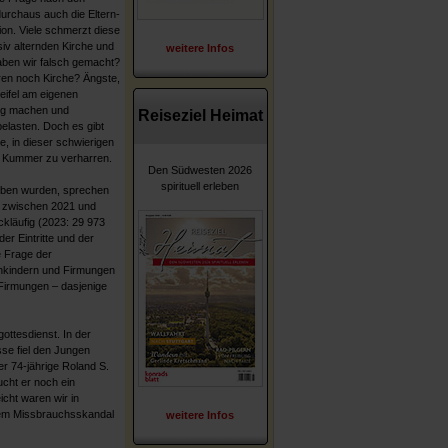
urchaus auch die Eltern-
on. Viele schmerzt diese
iv alternden Kirche und
weitere Infos
aben wir falsch gemacht?
ren noch Kirche? Ängste,
eifel am eigenen
rig machen und
Reiseziel Heimat
belasten. Doch es gibt
, in dieser schwierigen
 im Kummer zu verharren.
Den Südwesten 2026
spirituell erleben
rhoben wurden, sprechen
g zwischen 2021 und
ckläufig (2023: 29 973
er Eintritte und der
ie Frage der
nkindern und Firmungen
 Firmungen – dasjenige
ttesdienst. In der
se fiel den Jungen
er 74-jährige Roland S.
cht er noch ein
icht waren wir in
 dem Missbrauchsskandal
weitere Infos