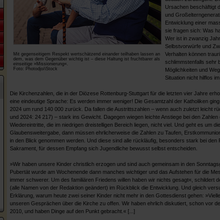
Ursachen beschäftigt d
und Großelterngenerati
Entwicklung einer mass
sie fragen sich: Was h
Wer ist in zwanzig Jah
Selbstvorwürfe und Zw
Verhalten können trau
Mit gegenseitigem Respekt wertschätzend einander teilhaben lassen an
dem, was dem Gegenüber wichtig ist – diese Haltung ist fruchtbarer als
schlimmstenfalls sehr 
einseitige »Missionierung«.
Foto: Photodjo/iStock
Möglichkeiten und Wege
Situation nicht hilflos
Die Kirchenzahlen, die in der Diözese Rottenburg-Stuttgart für die letzten vier Jahre e
eine eindeutige Sprache: Es werden immer weniger! Die Gesamtzahl der Katholiken gin
2024 um rund 140 000 zurück. Da fallen die Austrittszahlen – wenn auch zuletzt leicht rü
und 2024: 24 217) – stark ins Gewicht. Dagegen wiegen leichte Anstiege bei den Zahlen d
Wiedereintritte, die im niedrigen dreistelligen Bereich liegen, nicht viel. Und geht es um d
Glaubensweitergabe, dann müssen ehrlicherweise die Zahlen zu Taufen, Erstkommunio
in den Blick genommen werden. Und diese sind alle rückläufig, besonders stark bei den
Sakrament, für dessen Empfang sich Jugendliche bewusst selbst entscheiden.
»Wir haben unsere Kinder christlich erzogen und sind auch gemeinsam in den Sonntagsgo
Pubertät wurde am Wochenende dann manches wichtiger und das Aufstehen für die Mes
immer schwerer. Um des familiären Friedens willen haben wir nichts gesagt«, schildert d
(alle Namen von der Redaktion geändert) im Rückblick die Entwicklung. Und gleich versu
Erklärung, warum heute zwei seiner Kinder nicht mehr in den Gottesdienst gehen: »Vielle
unseren Gesprächen über die Kirche zu offen. Wir haben ehrlich diskutiert, schon vor
2010, und haben Dinge auf den Punkt gebracht.« [...]