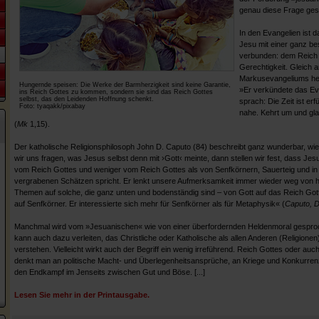
genau diese Frage gest
In den Evangelien ist
Jesu mit einer ganz b
verbunden: dem Reich 
Gerechtigkeit. Gleich 
Markusevangeliums hei
Hungernde speisen: Die Werke der Barmherzigkeit sind keine Garantie,
»Er verkündete das Ev
ins Reich Gottes zu kommen, sondern sie sind das Reich Gottes
selbst, das den Leidenden Hoffnung schenkt.
sprach: Die Zeit ist erfü
Foto: tyaqakk/pixabay
nahe. Kehrt um und gl
(
Mk
1,15).
Der katholische Religionsphilosoph John D. Caputo (84) beschreibt ganz wunderbar, wie
wir uns fragen, was Jesus selbst denn mit ›Gott‹ meinte, dann stellen wir fest, dass Jes
vom Reich Gottes und weniger vom Reich Gottes als von Senfkörnern, Sauerteig und in
vergrabenen Schätzen spricht. Er lenkt unsere Aufmerksamkeit immer wieder weg von 
Themen auf solche, die ganz unten und bodenständig sind – von Gott auf das Reich Go
auf Senfkörner. Er interessierte sich mehr für Senfkörner als für Metaphysik« (
Caputo, D
Manchmal wird vom »Jesuanischen« wie von einer überfordernden Heldenmoral gespro
kann auch dazu verleiten, das Christliche oder Katholische als allen Anderen (Religionen
verstehen. Vielleicht wirkt auch der Begriff ein wenig irreführend. Reich Gottes oder auc
denkt man an politische Macht- und Überlegenheitsansprüche, an Kriege und Konkurrenze
den Endkampf im Jenseits zwischen Gut und Böse. [...]
Lesen Sie mehr in der Printausgabe.