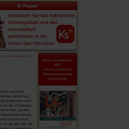
ur nächsten Ausgabe >>>
Unser Hauskalender
2027
»Kunstschätze des
Diözesanmuseums
Rottenburg«
Gottes verkündet,
Kirche« (
Alfred Loisy
,
t das heute immer noch
n und das Christentum
che im Kopf, den Altar
n Katechismus und das
 erst danach kommt
zu es das alles gibt. Mit
ischer« zu werden, wird