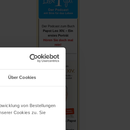
Der Podcast zum Buch
Papst Leo XIV. – Ein
erstes Porträt
Hören Sie doch mal
rein!
Über Cookies
Abwicklung von Bestellungen
serer Cookies zu. Sie
Stefan von Kempis
Papst
Leo XIV.