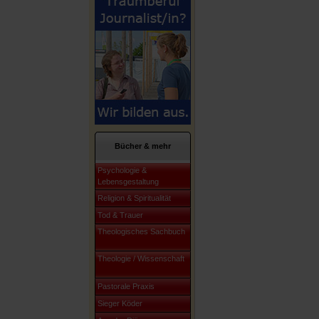
Bücher & mehr
Psychologie &
Lebensgestaltung
Religion & Spiritualität
Tod & Trauer
Theologisches Sachbuch
Theologie / Wissenschaft
Pastorale Praxis
Sieger Köder