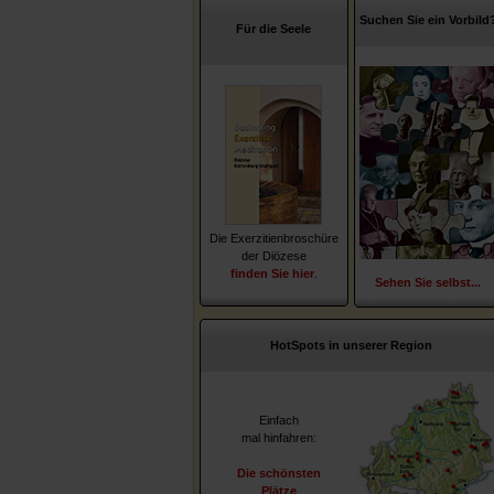
Suchen Sie ein Vorbild
Für die Seele
Die Exerzitienbroschüre
der Diözese
finden Sie hier
.
Sehen Sie selbst...
HotSpots in unserer Region
Einfach
mal hinfahren:
Die schönsten
Plätze