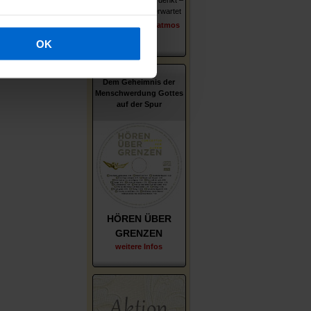
Wer er ist – wie er denkt –
was ihn und uns erwartet
erschienen im Patmos
Verlag
OK
Dem Geheimnis der
Menschwerdung Gottes
auf der Spur
HÖREN ÜBER
GRENZEN
weitere Infos