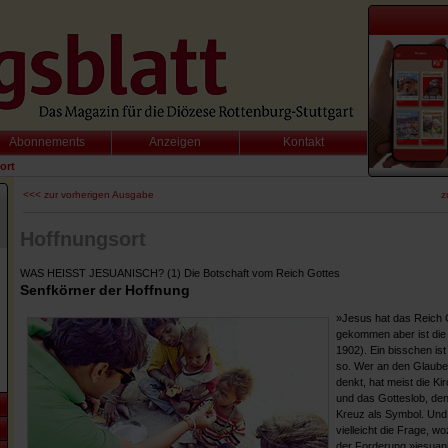
Abonnements
Anzeigen
Kontakt
ort
<<< zur vorherigen Ausgabe
z
Hoffnungsort
WAS HEISST JESUANISCH? (1) Die Botschaft vom Reich Gottes
Senfkörner der Hoffnung
»Jesus hat das Reich 
gekommen aber ist die 
1902). Ein bisschen is
so. Wer an den Glaube
denkt, hat meist die Kir
und das Gotteslob, de
Kreuz als Symbol. Und
vielleicht die Frage, wo
der Forderung »jesuan