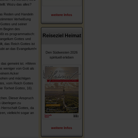
ellt: Wozu das alles?
 das Reden und Handeln
weitere Infos
estimmten Verheißung
Gottes und seiner
am Beginn des
ßt es programmatisch:
Reiseziel Heimat
angelium Gottes und
llt, das Reich Gottes ist
aubt an das Evangelium!«
Den Südwesten 2026
spirituell erleben
 das gemeint ist. »Wenn
us weniger von Gott als
 einem Acker
hohen und mächtigen
ttes, vom Reich Gottes
ie Torheit Gottes
, 16).
chen. Dieser Anspruch
) überlegen zu
h Herrschaft Gottes, da
n, vielleicht sogar an
weitere Infos