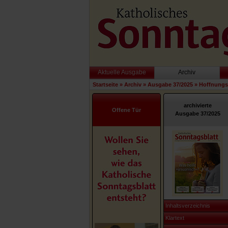
Aktuelle Ausgabe
Archiv
Startseite
»
Archiv
»
Ausgabe 37/2025
»
Hoffnungs
archivierte
Offene Tür
Ausgabe 37/2025
Inhaltsverzeichnis
Klartext