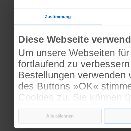
Zustimmung
Diese Webseite verwend
Um unsere Webseiten für 
fortlaufend zu verbesser
Bestellungen verwenden w
des Buttons »OK« stimme
Cookies zu. Sie können 
verschiedenen Cookies ak
Alle ablehnen
bestätigen.
Weitere Informationen erh