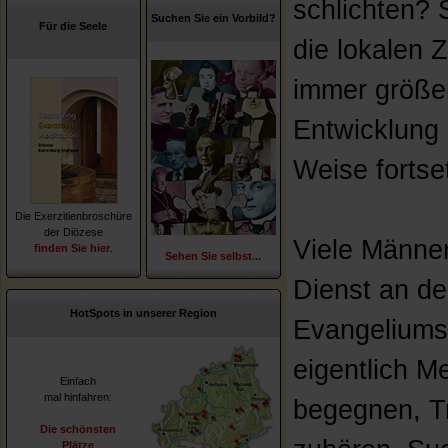
schlichten? 
Suchen Sie ein Vorbild?
Für die Seele
die lokalen 
immer größer
Entwicklung 
Weise fortset
Die Exerzitienbroschüre
der Diözese
Viele Männer
finden Sie hier
.
Sehen Sie selbst...
Dienst an d
HotSpots in unserer Region
Evangeliums
eigentlich M
Einfach
mal hinfahren:
begegnen, Tr
Die schönsten
Plätze