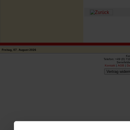
Freitag, 07. August 2026
Ka
Telefon: +49 (0) 71
Senefelde
Kontakt
|
AGB
|
D
Vertrag widerr