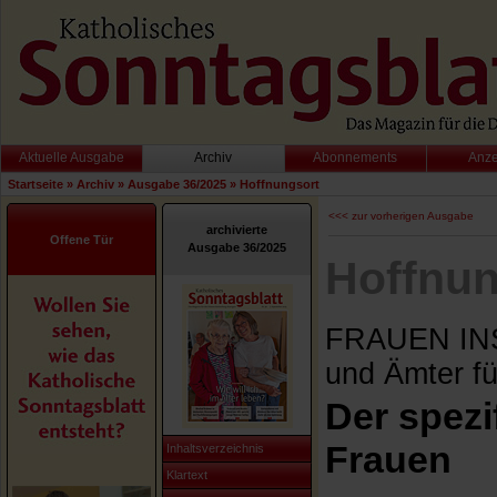
Aktuelle Ausgabe
Archiv
Abonnements
Anz
Startseite
»
Archiv
»
Ausgabe 36/2025
»
Hoffnungsort
<<< zur vorherigen Ausgabe
archivierte
Offene Tür
Ausgabe 36/2025
Hoffnun
FRAUEN INS 
und Ämter fü
Der spezi
Frauen
Inhaltsverzeichnis
Klartext