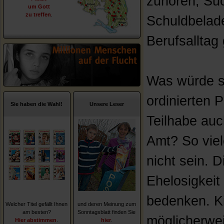
zuhören, Su
um Gott
zu treffen
.
Schuldbelade
Berufsalltag
Was würde s
ordinierten 
Sie haben die Wahl!
Unsere Leser
Teilhabe au
Amt? So vie
nicht sein. D
Ehelosigkeit
bedenken. Ki
Welcher Titel gefällt Ihnen
und deren Meinung zum
am besten?
Sonntagsblatt finden Sie
möglicherwe
Hier abstimmen
.
hier
.