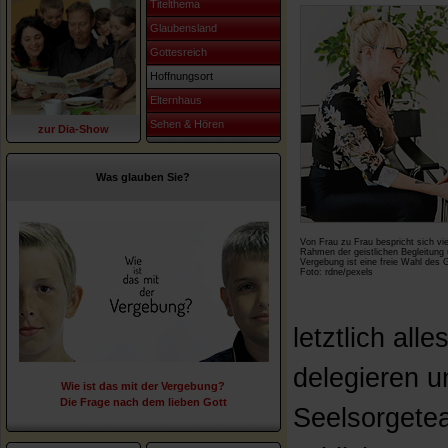
Titelthema
Glaubensland
Gottesreich
Hoffnungsort
Elternhaus
Sehen & Hören
zur Dia-Show
Was glauben Sie?
Von Frau zu Frau bespricht sich vi
Rahmen der geistlichen Begleitung 
Vergebung ist eine freie Wahl des G
Foto: rdne/pexels
letztlich all
delegieren u
Wie ist das mit der Vergebung?
Die Frage nach dem lieben Gott
Seelsorgete