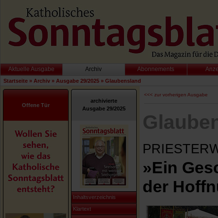
Aktuelle Ausgabe
Archiv
Abonnements
Anz
Startseite
»
Archiv
»
Ausgabe 29/2025
»
Glaubensland
<<< zur vorherigen Ausgabe
archivierte
Offene Tür
Ausgabe 29/2025
Glaube
PRIESTER
»Ein Ges
der Hoff
Inhaltsverzeichnis
Klartext