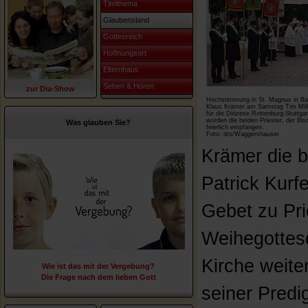
Titelthema
Glaubensland
Gottesreich
Hoffnungsort
Elternhaus
Sehen & Hören
zur Dia-Show
Hochstimmung in St. Magnus in Bad
Klaus Krämer am Samstag Tim Mille
für die Diözese Rottenburg-Stuttga
wurden die beiden Priester, der Bis
Was glauben Sie?
feierlich empfangen.
Foto: drs/Waggershauser
Krämer die b
Patrick Kur
Gebet zu Pri
Weihegottesd
Kirche weite
Wie ist das mit der Vergebung?
Die Frage nach dem lieben Gott
seiner Predig