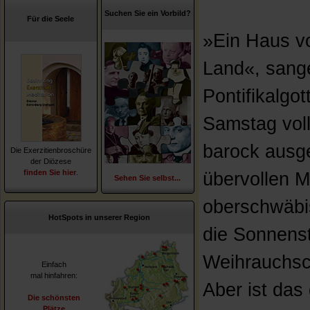
Suchen Sie ein Vorbild?
Für die Seele
»Ein Haus vo
Land«, sang
Pontifikalgo
Samstag voll
barock ausg
Die Exerzitienbroschüre
der Diözese
finden Sie hier
.
übervollen 
Sehen Sie selbst...
oberschwäbi
HotSpots in unserer Region
die Sonnens
Weihrauchsc
Einfach
mal hinfahren:
Aber ist das 
Die schönsten
Plätze