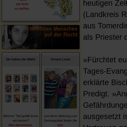
heutigen Zei
um Gott
zu treffen
.
(Landkreis R
aus Tomerdin
als Priester
»Fürchtet eu
Sie haben die Wahl!
Unsere Leser
Tages-Evang
erklärte Bis
Predigt. »Ang
Gefährdunge
ausgesetzt i
Welcher Titel gefällt Ihnen
und deren Meinung zum
am besten?
Sonntagsblatt finden Sie
Hier abstimmen
.
hier
.