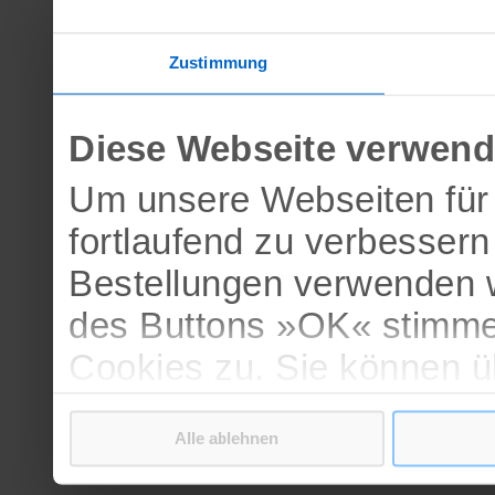
Zustimmung
Diese Webseite verwend
Um unsere Webseiten für 
fortlaufend zu verbesser
Bestellungen verwenden w
des Buttons »OK« stimme
Cookies zu. Sie können 
verschiedenen Cookies ak
Alle ablehnen
bestätigen.
Weitere Informationen erh