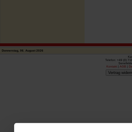
Donnerstag, 06. August 2026
Ka
Telefon: +49 (0) 71
Senefelde
Kontakt
|
AGB
|
D
Vertrag widerr