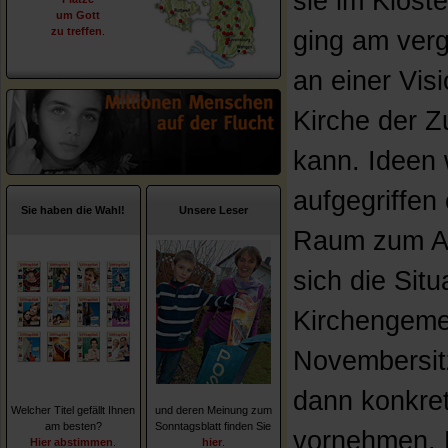
sie im Klost
um Gott
zu treffen
.
ging am ver
an einer Visi
Kirche der Z
kann. Ideen 
aufgegriffen
Sie haben die Wahl!
Unsere Leser
Raum zum Aus
sich die Sit
Kirchengemei
Novembersit
dann konkre
Welcher Titel gefällt Ihnen
und deren Meinung zum
am besten?
Sonntagsblatt finden Sie
vornehmen. 
Hier abstimmen
.
hier
.