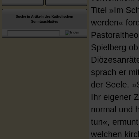
Titel »Im Sc
Suche in Artikeln des Katholischen
werden« ford
Sonntagsblattes
Pastoraltheo
Spielberg ob
Diözesanrät
sprach er mi
der Seele. »
Ihr eigener 
normal und h
tun«, ermunt
welchen kirc