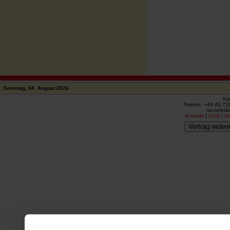
Samstag, 08. August 2026
Ka
Telefon: +49 (0) 71
Senefelde
Kontakt
|
AGB
|
D
Vertrag widerr