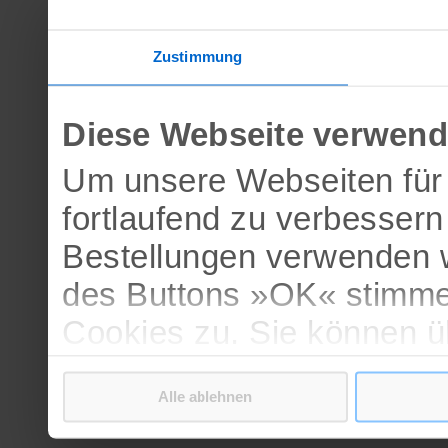
Zustimmung
Diese Webseite verwend
Um unsere Webseiten für 
fortlaufend zu verbesser
Bestellungen verwenden w
des Buttons »OK« stimme
Cookies zu. Sie können 
verschiedenen Cookies ak
Alle ablehnen
bestätigen.
Weitere Informationen erh