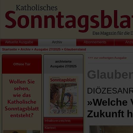
Aktuelle Ausgabe
Archiv
Abonnements
Anz
Startseite
»
Archiv
»
Ausgabe 27/2025
»
Glaubensland
<<< zur vorherigen Ausgabe
archivierte
Offene Tür
Ausgabe 27/2025
Glaube
DIÖZESAN
»Welche V
Zukunft 
Inhaltsverzeichnis
Klartext