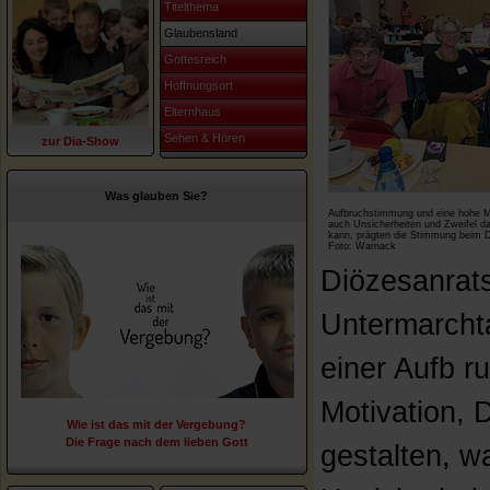
Titelthema
Glaubensland
Gottesreich
Hoffnungsort
Elternhaus
Sehen & Hören
zur Dia-Show
Was glauben Sie?
Aufbruchstimmung und eine hohe Mo
auch Unsicherheiten und Zweifel d
kann, prägten die Stimmung beim D
Foto: Warnack
Diözesanrats
Untermarcht
einer Aufb 
Motivation, 
Wie ist das mit der Vergebung?
Die Frage nach dem lieben Gott
gestalten, w