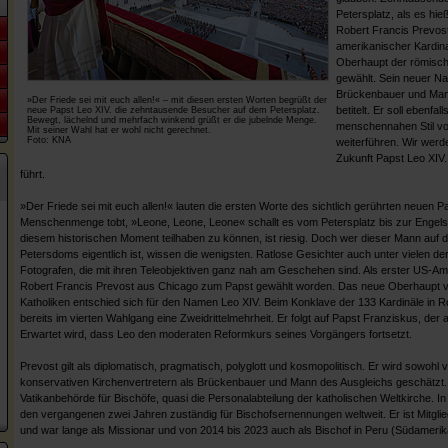
Petersplatz, als es h
Robert Francis Prevost
amerikanischer Kardina
Oberhaupt der römisch
gewählt. Sein neuer Na
Brückenbauer und Mann
»Der Friede sei mit euch allen!« – mit diesen ersten Worten begrüßt der
betitelt. Er soll ebenfal
neue Papst Leo XIV. die zehntausende Besucher auf dem Petersplatz.
Bewegt, lächelnd und mehrfach winkend grüßt er die jubelnde Menge.
menschennahen Stil v
Mit seiner Wahl hat er wohl nicht gerechnet.
Foto: KNA
weiterführen. Wir werd
Zukunft Papst Leo XIV. 
führt.
»Der Friede sei mit euch allen!« lauten die ersten Worte des sichtlich gerührten neuen P
Menschenmenge tobt, »Leone, Leone, Leone« schallt es vom Petersplatz bis zur Engels
diesem historischen Moment teilhaben zu können, ist riesig. Doch wer dieser Mann auf de
Petersdoms eigentlich ist, wissen die wenigsten. Ratlose Gesichter auch unter vielen der 
Fotografen, die mit ihren Teleobjektiven ganz nah am Geschehen sind. Als erster US-Ame
Robert Francis Prevost aus Chicago zum Papst gewählt worden. Das neue Oberhaupt vo
Katholiken entschied sich für den Namen Leo XIV. Beim Konklave der 133 Kardinäle in Ro
bereits im vierten Wahlgang eine Zweidrittelmehrheit. Er folgt auf Papst Franziskus, de
Erwartet wird, dass Leo den moderaten Reformkurs seines Vorgängers fortsetzt.
Prevost gilt als diplomatisch, pragmatisch, polyglott und kosmopolitisch. Er wird sowohl
konservativen Kirchenvertretern als Brückenbauer und Mann des Ausgleichs geschätzt. Bi
Vatikanbehörde für Bischöfe, quasi die Personalabteilung der katholischen Weltkirche. In
den vergangenen zwei Jahren zuständig für Bischofsernennungen weltweit. Er ist Mitgli
und war lange als Missionar und von 2014 bis 2023 auch als Bischof in Peru (Südamerika) t