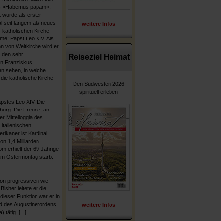
ieß »Habemus papam«.
 wurde als erster
l seit langem als neues
weitere Infos
-katholischen Kirche
me: Papst Leo XIV. Als
 von Weltkirche wird er
ls den sehr
Reiseziel Heimat
on Franziskus
en sehen, in welche
die katholische Kirche
Den Südwesten 2026
spirituell erleben
apstes Leo XIV. Die
burg. Die Freude, an
r Mittelloggia des
italienischen
rikaner ist Kardinal
n 1,4 Milliarden
m erhielt der 69-Jährige
r am Ostermontag starb.
 von progressiven wie
sher leitete er die
 dieser Funktion war er in
ed des Augustinerordens
weitere Infos
ätig. [...]