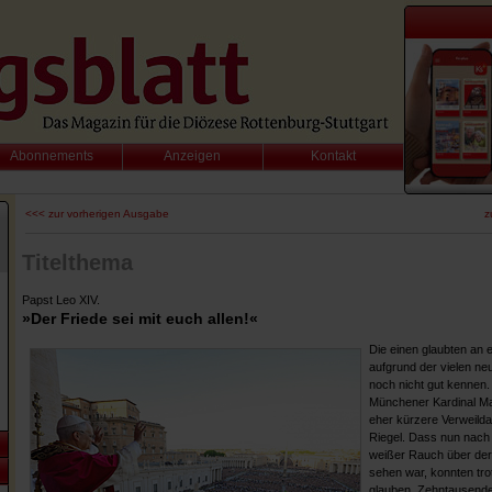
Abonnements
Anzeigen
Kontakt
<<< zur vorherigen Ausgabe
z
Titelthema
Papst Leo XIV.
»Der Friede sei mit euch allen!«
Die einen glaubten an 
aufgrund der vielen neu
noch nicht gut kennen.
Münchener Kardinal Ma
eher kürzere Verweilda
Riegel. Dass nun nach
weißer Rauch über der 
sehen war, konnten tr
glauben. Zehntausende