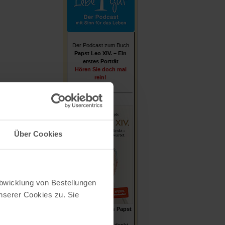
Der Podcast zum Buch
Papst Leo XIV. – Ein
erstes Porträt
Hören Sie doch mal
rein!
Über Cookies
Abwicklung von Bestellungen
serer Cookies zu. Sie
Stefan von Kempis
Papst
Leo XIV.