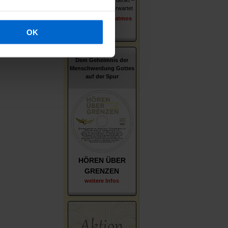
Wer er ist – wie er denkt –
was ihn und uns erwartet
erschienen im Patmos
Verlag
OK
Dem Geheimnis der
Menschwerdung Gottes
auf der Spur
HÖREN ÜBER
GRENZEN
weitere Infos