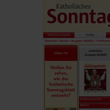
Aktuelle Ausgabe
Archiv
Startseite
»
Archiv
»
Ausgabe 20/2025
»
Titelthema
archivierte
Offene Tür
Ausgabe 20/2025
Inhaltsverzeichnis
Klartext