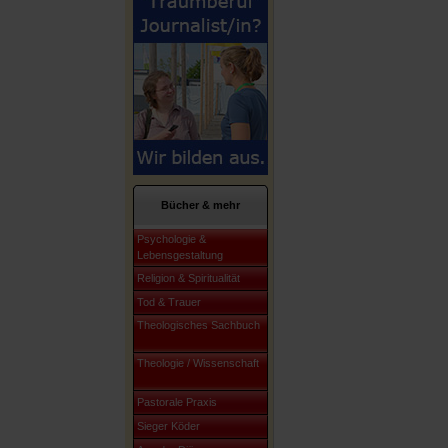
Bücher & mehr
Psychologie &
Lebensgestaltung
Religion & Spiritualität
Tod & Trauer
Theologisches Sachbuch
Theologie / Wissenschaft
Pastorale Praxis
Sieger Köder