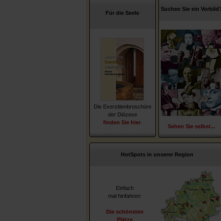
Suchen Sie ein Vorbild
Für die Seele
Die Exerzitienbroschüre
der Diözese
finden Sie hier
.
Sehen Sie selbst...
HotSpots in unserer Region
Einfach
mal hinfahren:
Die schönsten
Plätze