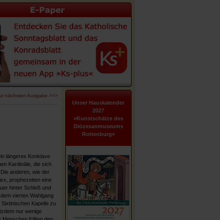
ur nächsten Ausgabe >>>
Unser Hauskalender
2027
»Kunstschätze des
Diözesanmuseums
Rottenburg«
ein längeres Konklave
en Kardinäle, die sich
 Die anderen, wie der
rx, prophezeiten eine
uer hinter Schloß und
 dem vierten Wahlgang
Sixtinischen Kapelle zu
otzdem nur wenige
 Menschen füllten den