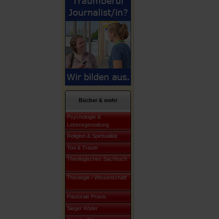
Bücher & mehr
Psychologie &
Lebensgestaltung
Religion & Spiritualität
Tod & Trauer
Theologisches Sachbuch
Theologie / Wissenschaft
Pastorale Praxis
Sieger Köder