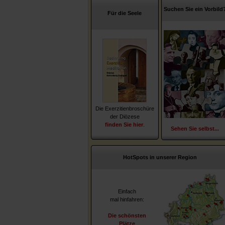
Suchen Sie ein Vorbild
Für die Seele
Die Exerzitienbroschüre
der Diözese
finden Sie hier
.
Sehen Sie selbst...
HotSpots in unserer Region
Einfach
mal hinfahren:
Die schönsten
Plätze