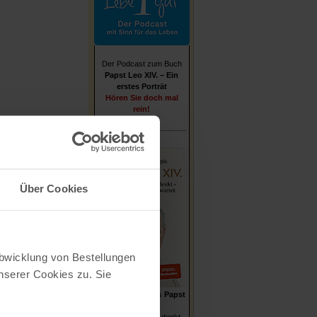
Der Podcast zum Buch
Papst Leo XIV. – Ein
erstes Porträt
Hören Sie doch mal
rein!
Über Cookies
Abwicklung von Bestellungen
serer Cookies zu. Sie
Stefan von Kempis
Papst
Leo XIV.