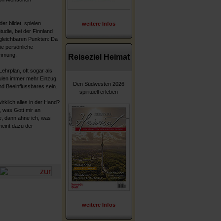
er bildet, spielen
weitere Infos
tudie, bei der Finnland
ergleichbaren Punkten: Da
ie persönliche
immung.
Reiseziel Heimat
ehrplan, oft sogar als
ulen immer mehr Einzug,
Den Südwesten 2026
d Beeinflussbares sein.
spirituell erleben
rklich alles in der Hand?
, was Gott mir an
e, dann ahne ich, was
meint dazu der
weitere Infos