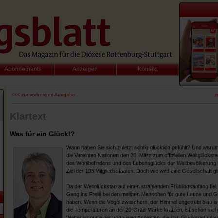
Abonnements
Anzeigen
Kontakt
<<< zur vorherigen Ausgabe
z
Klartext
Was für ein Glück!?
Wann haben Sie sich zuletzt richtig glücklich gefühlt? Und war
die Vereinten Nationen den 20. März zum offiziellen Weltglücksta
des Wohlbefindens und des Lebensglücks der Weltbevölkerung ist
Ziel der 193 Mitgliedsstaaten. Doch wie wird eine Gesellschaft gl
Da der Weltglückstag auf einen strahlenden Frühlingsanfang fiel, 
Gang ins Freie bei den meisten Menschen für gute Laune und G
haben. Wenn die Vögel zwitschern, der Himmel ungetrübt blau is
die Temperaturen an der 20-Grad-Marke kratzen, ist schon vie
Wetter ist nur einer von vielen Aspekten, die das Glücksgefühl