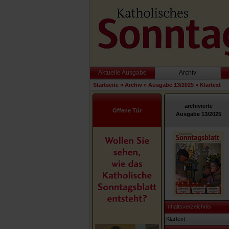
Aktuelle Ausgabe
Archiv
Startseite
»
Archiv
»
Ausgabe 13/2025
»
Klartext
archivierte
Offene Tür
Ausgabe 13/2025
Inhaltsverzeichnis
Klartext