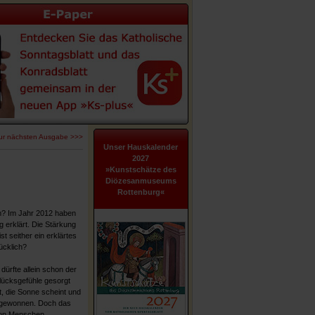
ur nächsten Ausgabe >>>
Unser Hauskalender
2027
»Kunstschätze des
Diözesanmuseums
Rottenburg«
um? Im Jahr 2012 haben
g erklärt. Die Stärkung
 seither ein erklärtes
ücklich?
dürfte allein schon der
lücksgefühle gesorgt
t, die Sonne scheint und
l gewonnen. Doch das
 von Menschen