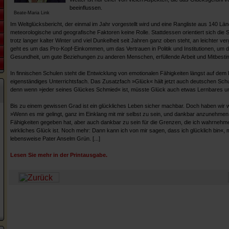
beeinflussen.
Beate-Maria Link
Im Weltglücksbericht, der einmal im Jahr vorgestellt wird und eine Rangliste aus 140 Länd
meteorologische und geografische Faktoren keine Rolle. Stattdessen orientiert sich die S
trotz langer kalter Winter und viel Dunkelheit seit Jahren ganz oben steht, an leichter v
geht es um das Pro-Kopf-Einkommen, um das Vertrauen in Politik und Institutionen, um d
Gesundheit, um gute Beziehungen zu anderen Menschen, erfüllende Arbeit und Mitbest
In finnischen Schulen steht die Entwicklung von emotionalen Fähigkeiten längst auf dem L
eigenständiges Unterrichtsfach. Das Zusatzfach »Glück« hält jetzt auch deutschen Sch
denn wenn »jeder seines Glückes Schmied« ist, müsste Glück auch etwas Lernbares un
Bis zu einem gewissen Grad ist ein glückliches Leben sicher machbar. Doch haben wir wi
»Wenn es mir gelingt, ganz im Einklang mit mir selbst zu sein, und dankbar anzunehmen
Fähigkeiten gegeben hat, aber auch dankbar zu sein für die Grenzen, die ich wahrnehm
wirkliches Glück ist. Noch mehr: Dann kann ich von mir sagen, dass ich glücklich bin«, 
lebensweise Pater Anselm Grün. [...]
Lesen Sie mehr in der Printausgabe.