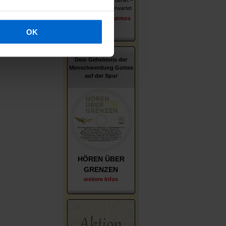
Wer er ist – wie er denkt –
was ihn und uns erwartet
erschienen im Patmos
Verlag
OK
Dem Geheimnis der
Menschwerdung Gottes
auf der Spur
HÖREN ÜBER
GRENZEN
weitere Infos