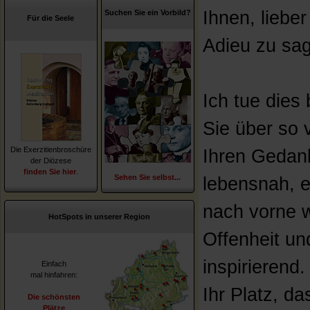
Ihnen, liebe
Suchen Sie ein Vorbild?
Für die Seele
Adieu zu sag
Ich tue dies
Sie über so 
Die Exerzitienbroschüre
Ihren Gedank
der Diözese
finden Sie hier
.
Sehen Sie selbst...
lebensnah, e
nach vorne w
HotSpots in unserer Region
Offenheit und
inspirierend
Einfach
mal hinfahren:
Ihr Platz, da
Die schönsten
Plätze