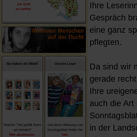
Ihre Leserin
um Gott
zu treffen
.
Gespräch br
eine ganz sp
pflegten.
Sie haben die Wahl!
Unsere Leser
Da sind wir 
gerade recht
Ihre ureigen
auch die Art
Sonntagsblat
Welcher Titel gefällt Ihnen
und deren Meinung zum
in der Lands
am besten?
Sonntagsblatt finden Sie
Hier abstimmen
.
hier
.