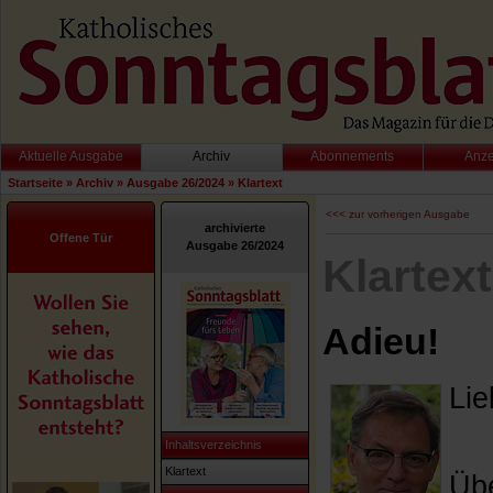
Aktuelle Ausgabe
Archiv
Abonnements
Anz
Startseite
»
Archiv
»
Ausgabe 26/2024
»
Klartext
<<< zur vorherigen Ausgabe
archivierte
Offene Tür
Ausgabe 26/2024
Klartext
Adieu!
Lie
Inhaltsverzeichnis
Klartext
Übe