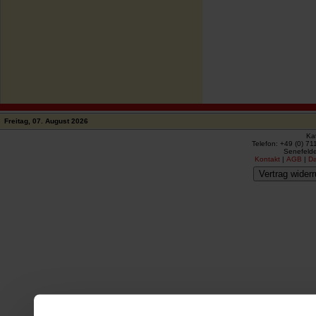
Freitag, 07. August 2026
Ka
Telefon: +49 (0) 71
Senefelde
Kontakt
|
AGB
|
D
Vertrag widerr