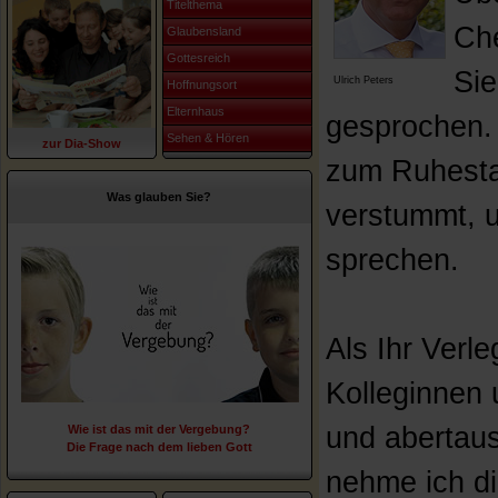
Titelthema
Che
Glaubensland
Gottesreich
Sie
Ulrich Peters
Hoffnungsort
Elternhaus
gesprochen. 
Sehen & Hören
zur Dia-Show
zum Ruhesta
Was glauben Sie?
verstummt, u
sprechen.
Als Ihr Verl
Kolleginnen 
und abertau
Wie ist das mit der Vergebung?
Die Frage nach dem lieben Gott
nehme ich d