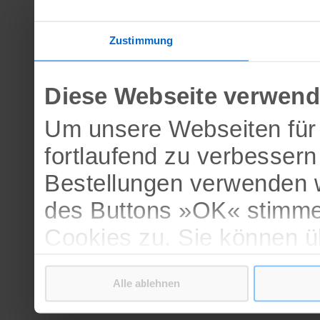
Zustimmung
Diese Webseite verwend
Um unsere Webseiten für 
fortlaufend zu verbesser
Bestellungen verwenden w
des Buttons »OK« stimme
Cookies zu. Sie können 
verschiedenen Cookies ak
Alle ablehnen
bestätigen.
Weitere Informationen erh