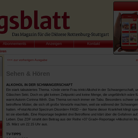
Abonnements
Anzeigen
Kontakt
ören
<<< zur vorherigen Ausgabe
z
Sehen & Hören
ALKOHOL IN DER SCHWANGERSCHAFT
Ein stark tabuisiertes Thema. »Jede vierte Frau trinkt Alkohol in der Schwangerschaft, u
Gläschen Sekt. Doch es gibt keinen Zeitpunkt und keine Menge, die ungefährlich wäre f
warnt Autorin Corinna Wirth. Das Thema sei noch immer ein Tabu. Besonders schwer sei 
betroffene Mütter, die sich oft große Vorwürfe machten, weil sie während der Schwanger
hatten. »Fetal Alcohol Spectrum Disorder« FASD – der Name dieser Krankheit klingt spe
ist sie ebenfalls. Eine Reportage begleitet drei Betroffene und klärt über die Gefahren au
Leben. Das ZDF strahlt den Beitrag aus der Reihe »37 Grad«-Reportage »Alkohol im Mut
15. März um 22.15 Uhr aus.
TV-TIPPS