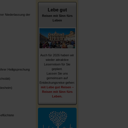
Lebe gut
izer Niederlassung der
Reisen mit Sinn fürs
Leben
Auch für 2026 haben wir
wieder attraktive
Leserreisen für Sie
geplant.
ihrer Heiligsprechung
Lassen Sie uns
gemeinsam auf
chstätt)
Entdeckungsreise gehen:
mit Lebe gut Reisen –
ldesheim)
Reisen mit Sinn fürs
Leben.
eflüchtete