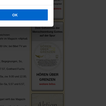
Wer er ist – wie er denkt –
kt Antonius in Künzell.
was ihn und uns erwartet
erschienen im Patmos
Schardien
Verlag
OK
Dem Geheimnis der
Menschwerdung Gottes
reichsten
auf der Spur
 Mehr im Magazin »Alpha&
0 Uhr; bei Bibel TV am
); Begegnungen, So,
 7.57, Gotthard Fuchs
HÖREN ÜBER
Sa, zw. 9.00 und 12.00,
GRENZEN
So–Sa, 5.57 und 6.57,
weitere Infos
gart wirft das Magazin