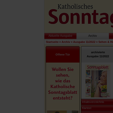
Aktuelle Ausgabe
Archiv
Startseite
»
Archiv
»
Ausgabe 11/2022
»
Sehen & H
archivierte
Offene Tür
Ausgabe 11/2022
Inhaltsverzeichnis
Klartext