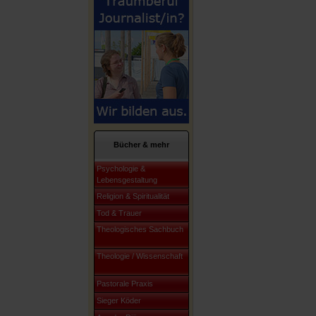
Bücher & mehr
Psychologie &
Lebensgestaltung
Religion & Spiritualität
Tod & Trauer
Theologisches Sachbuch
Theologie / Wissenschaft
Pastorale Praxis
Sieger Köder