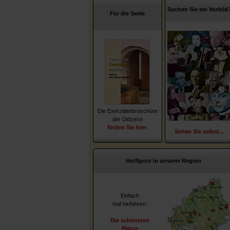
Suchen Sie ein Vorbild
Für die Seele
Die Exerzitienbroschüre
der Diözese
finden Sie hier
.
Sehen Sie selbst...
HotSpots in unserer Region
Einfach
mal hinfahren:
Die schönsten
Plätze