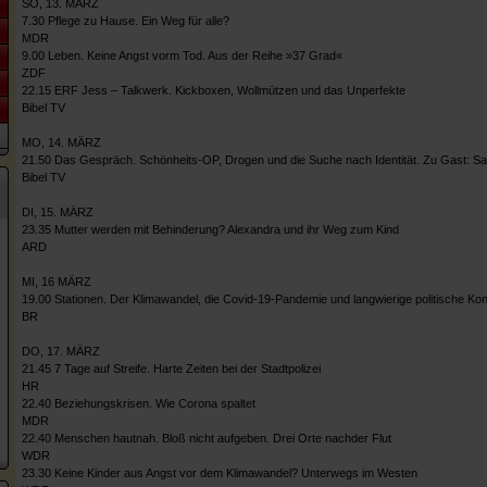
SO, 13. MÄRZ
7.30 Pflege zu Hause. Ein Weg für alle?
MDR
9.00 Leben. Keine Angst vorm Tod. Aus der Reihe »37 Grad«
ZDF
22.15 ERF Jess – Talkwerk. Kickboxen, Wollmützen und das Unperfekte
Bibel TV
MO, 14. MÄRZ
21.50 Das Gespräch. Schönheits-OP, Drogen und die Suche nach Identität. Zu Gast: Sa
Bibel TV
DI, 15. MÄRZ
23.35 Mutter werden mit Behinderung? Alexandra und ihr Weg zum Kind
ARD
MI, 16 MÄRZ
19.00 Stationen. Der Klimawandel, die Covid-19-Pandemie und langwierige politische Konf
BR
DO, 17. MÄRZ
21.45 7 Tage auf Streife. Harte Zeiten bei der Stadtpolizei
HR
22.40 Beziehungskrisen. Wie Corona spaltet
MDR
22.40 Menschen hautnah. Bloß nicht aufgeben. Drei Orte nachder Flut
WDR
23.30 Keine Kinder aus Angst vor dem Klimawandel? Unterwegs im Westen