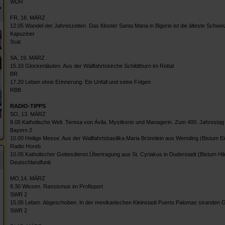
WDR
?
FR, 18. MÄRZ
12.05 Wandel der Jahreszeiten. Das Kloster Santa Maria in Bigorio ist die älteste Schwe
Kapuziner
3sat
SA, 19. MÄRZ
15.10 Glockenläuten. Aus der Wallfahrtskirche Schildthurn im Rottal
BR
17.20 Leben ohne Erinnerung. Ein Unfall und seine Folgen
RBB
RADIO-TIPPS
SO, 13. MÄRZ
8.05 Katholische Welt. Teresa von Àvila. Mystikerin und Managerin. Zum 400. Jahrestag 
Bayern 2
10.00 Heilige Messe. Aus der Wallfahrtsbasilika Maria Brünnlein aus Wemding (Bistum Ei
Radio Horeb
10.05 Katholischer Gottesdienst.Übertragung aus St. Cyriakus in Duderstadt (Bistum Hi
Deutschlandfunk
MO,14. MÄRZ
8.30 Wissen. Rassismus im Profisport
SWR 2
15.05 Leben. Abgeschoben. In der mexikanischen Kleinstadt Puerto Palomas stranden G
SWR 2