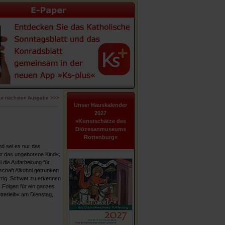
ur nächsten Ausgabe >>>
Unser Hauskalender
2027
»Kunstschätze des
Diözesanmuseums
Rottenburg«
nd sei es nur das
ür das ungeborene Kind«,
die Aufarbeitung für
schaft Alkohol getrunken
rrig. Schwer zu erkennen
f. Folgen für ein ganzes
terleib« am Dienstag,