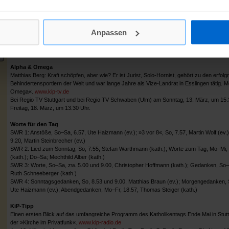
Das ZDF sendet um 9.30 Uhr einen katholischen Gottesdienst aus der Pfarrgemeinde San
Wort zum Sonntag
Das Wort zum Sonntag im Ersten spricht am Samstag, 19. März, um 23.40 Uhr Stefanie
Anpassen
Videotex
t
Kirchliche Informationen bei der ARD: Seiten 474 f., beim ZDF: Seiten 550 ff.
Alpha & Omega
Matthias Berg: Kraft schöpfen, aber wie? Er ist Jurist, Solo-Hornist, gehört zu den erfolg
Behindertensportlern der Welt und war lange Jahre als Vize-Landrat in Esslingen tätig.
Omega«.
www.kip-tv.de
Bei Regio TV Stuttgart und bei Regio TV Schwaben (Ulm) am Sonntag, 13. März, um 15.3
Freitag, 18. März, um 13.30 Uhr.
Worte für den Tag
SWR 1: Anstöße, So–Sa, 6.57, Ute Haizmann (ev.); »3 vor 8«, So, 7.57, Martin Wolf (ev.
9.20, Martin Steinbrecher (ev.)
SWR 2: Lied zum Sonntag, So, 7.55, Stefan Warthmann (kath.); Worte zum Tag, Mo–Mi,
(kath.); Do–Sa; Mechthild Alber (kath.)
SWR 3: Worte, So–Sa, zw. 5.00 und 9.00, Christopher Hoffmann (kath.); Gedanken, So–
Ruth Schneeberger (kath.)
SWR 4: Sonntagsgedanken, So, 8.53 und 9.00, Matthias Braun (ev.); Morgengedanken, 
Ute Haizmann (ev.); Abendgedanken, Mo–Fr, 18.57, Thomas Steiger (kath.)
KiP-Tipp
Einen ersten Blick auf das umfangreiche Programm des Katholikentags Ende Mai in Stutt
der »Kirche im Privatfunk«.
www.kip-radio.de