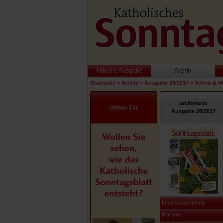
Aktuelle Ausgabe
Archiv
Startseite
»
Archiv
»
Ausgabe 28/2017
»
Sehen & H
archivierte
Offene Tür
Ausgabe 28/2017
Inhaltsverzeichnis
Klartext