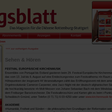
Abonnements
Anzeigen
Kontakt
ören
<<< zur vorherigen Ausgabe
z
Sehen & Hören
FESTIVAL EUROPÄISCHE KIRCHENMUSIK
Ensembles von Portugal bis Estland gastieren beim 29. Festival Europäische Kirchen
das vom 13. Juli bis 6. August auf eine Entdeckungsreise zum Festivalthema »In Raum un
Höhepunkten der insgesamt 44 Veranstaltungen zählt das Eröffnungsevent mit dem ame
Orgelrevolutionär Cameron Carpenter, eine Jazz-Night mit der deutsch-afghanischen Sä
die hochkarätig besetzte »h-Moll-Messe« von Johann Sebastian Bach mit dem Windsb
dem Freiburger Barockorchester. Die Festivalbroschüre und Karten gibt es beim i-Punkt,
Schwäbisch Gmünd, unter Telefon (0 71 71) 6 03-4250 oder unter
www.kirchenmusik-fes
AKADEMIE
»Humanität, Freiheit und Sünde« – die philosophischen Grundlagen der Reformation wer