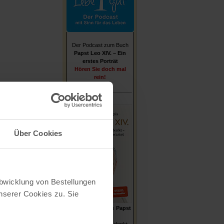
Der Podcast zum Buch
Papst Leo XIV. – Ein
erstes Porträt
Hören Sie doch mal
rein!
Über Cookies
Abwicklung von Bestellungen
serer Cookies zu. Sie
Stefan von Kempis
Papst
Leo XIV.