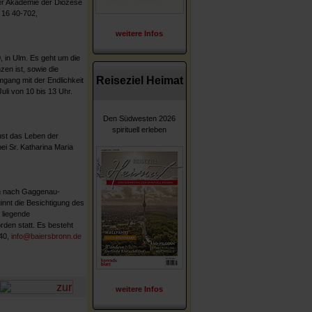
r Akademie der Diözese
) 16 40-702,
weitere Infos
 in Ulm. Es geht um die
en ist, sowie die
Reiseziel Heimat
mgang mit der Endlichkeit
uli von 10 bis 13 Uhr.
Den Südwesten 2026
spirituell erleben
ust das Leben der
i Sr. Katharina Maria
ch nach Gaggenau-
nnt die Besichtigung des
 liegende
den statt. Es besteht
 40,
info@baiersbronn.de
weitere Infos