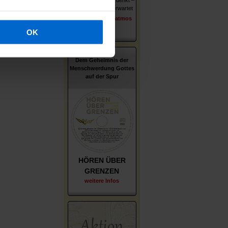
Wer er ist – wie er denkt –
was ihn und uns erwartet
erschienen im Patmos
Verlag
OK
Dem Geheimnis der
Menschwerdung Gottes
auf der Spur
HÖREN ÜBER
GRENZEN
weitere Infos