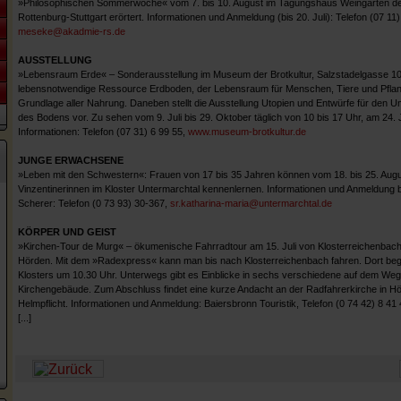
»Philosophischen Sommerwoche« vom 7. bis 10. August im Tagungshaus Weingarten de
Rottenburg-Stuttgart erörtert. Informationen und Anmeldung (bis 20. Juli): Telefon (07 11
meseke@akadmie-rs.de
AUSSTELLUNG
»Lebensraum Erde« – Sonderausstellung im Museum der Brotkultur, Salzstadelgasse 10,
lebensnotwendige Ressource Erdboden, der Lebensraum für Menschen, Tiere und Pflanz
Grundlage aller Nahrung. Daneben stellt die Ausstellung Utopien und Entwürfe für den U
des Bodens vor. Zu sehen vom 9. Juli bis 29. Oktober täglich von 10 bis 17 Uhr, am 24. J
Informationen: Telefon (07 31) 6 99 55,
www.museum-brotkultur.de
JUNGE ERWACHSENE
»Leben mit den Schwestern«: Frauen von 17 bis 35 Jahren können vom 18. bis 25. Aug
Vinzentinerinnen im Kloster Untermarchtal kennenlernen. Informationen und Anmeldung be
Scherer: Telefon (0 73 93) 30-367,
sr.katharina-maria@untermarchtal.de
KÖRPER UND GEIST
»Kirchen-Tour de Murg« – ökumenische Fahrradtour am 15. Juli von Klosterreichenba
Hörden. Mit dem »Radexpress« kann man bis nach Klosterreichenbach fahren. Dort begi
Klosters um 10.30 Uhr. Unterwegs gibt es Einblicke in sechs verschiedene auf dem Weg
Kirchengebäude. Zum Abschluss findet eine kurze Andacht an der Radfahrerkirche in Hör
Helmpflicht. Informationen und Anmeldung: Baiersbronn Touristik, Telefon (0 74 42) 8 41
[...]