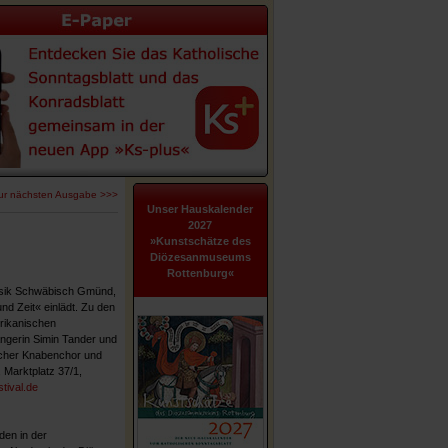
ur nächsten Ausgabe >>>
Unser Hauskalender
2027
»Kunstschätze des
Diözesanmuseums
Rottenburg«
musik Schwäbisch Gmünd,
d Zeit« einlädt. Zu den
rikanischen
ngerin Simin Tander und
acher Knabenchor und
 Marktplatz 37/1,
tival.de
den in der