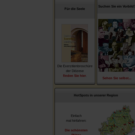
Suchen Sie ein Vorbild
Für die Seele
Die Exerzitienbroschüre
der Diözese
finden Sie hier
.
Sehen Sie selbst...
HotSpots in unserer Region
Einfach
mal hinfahren:
Die schönsten