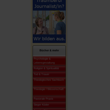
Bücher & mehr
Psychologie &
Lebensgestaltung
Religion & Spiritualität
Tod & Trauer
Theologisches Sachbuch
Theologie / Wissenschaft
Pastorale Praxis
Sieger Köder