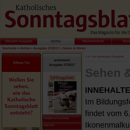
Aktuelle Ausgabe
Archiv
Abonnements
Anz
Startseite
»
Archiv
»
Ausgabe 27/2017
»
Sehen & Hören
<<< zur vorherigen Ausgabe
archivierte
Offene Tür
Ausgabe 27/2017
Sehen 
INNEHALTE
Im Bildungsf
findet vom 6
Inhaltsverzeichnis
Ikonenmalkurs
Klartext