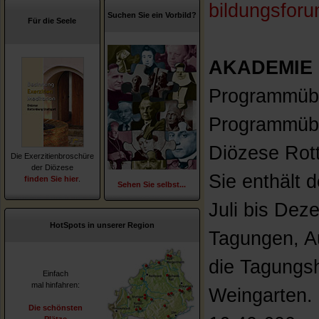
bildungsfor
Suchen Sie ein Vorbild?
Für die Seele
AKADEMIE
Programmübe
Programmübe
Diözese Rott
Die Exerzitienbroschüre
der Diözese
Sie enthält 
finden Sie hier
.
Sehen Sie selbst...
Juli bis Dez
HotSpots in unserer Region
Tagungen, Au
die Tagungs
Einfach
mal hinfahren:
Weingarten. E
Die schönsten