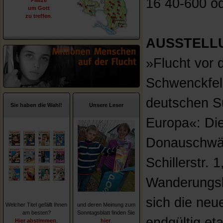
16 40-600 o
Plätze
um Gott
zu treffen
.
AUSSTELL
»Flucht vor 
Schwenckfel
deutschen S
Sie haben die Wahl!
Unsere Leser
Europa«: Die
Donauschwä
Schillerstr. 
Wanderungsb
sich die neu
Welcher Titel gefällt Ihnen
und deren Meinung zum
am besten?
Sonntagsblatt finden Sie
endgültig eta
Hier abstimmen
.
hier
.