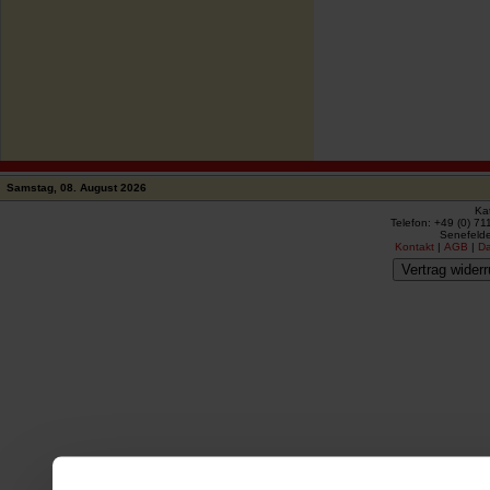
Samstag, 08. August 2026
Ka
Telefon: +49 (0) 71
Senefelde
Kontakt
|
AGB
|
D
Vertrag widerr