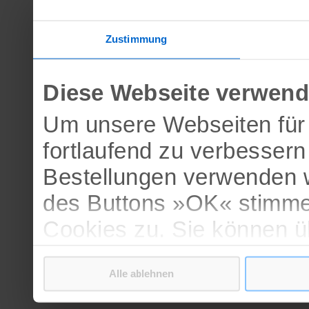
Zustimmung
Diese Webseite verwend
Um unsere Webseiten für 
fortlaufend zu verbesser
Bestellungen verwenden w
des Buttons »OK« stimme
Cookies zu. Sie können 
verschiedenen Cookies ak
Alle ablehnen
bestätigen.
Weitere Informationen erh