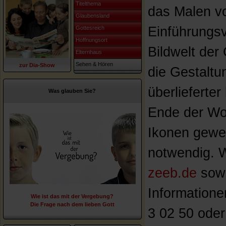
Titelthema
das Malen vo
Glaubensland
Einführungsvo
Gottesreich
Hoffnungsort
Bildwelt der
Elternhaus
Sehen & Hören
zur Dia-Show
die Gestalt
überlieferter
Was glauben Sie?
Ende der Woc
Ikonen gewei
notwendig. W
zeeb.de
sowi
Informatione
Wie ist das mit der Vergebung?
Die Frage nach dem lieben Gott
3 02 50 oder