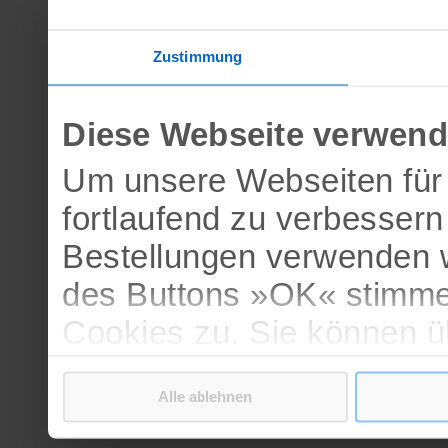
Zustimmung
Diese Webseite verwend
Um unsere Webseiten für 
fortlaufend zu verbesser
Bestellungen verwenden w
des Buttons »OK« stimme
Cookies zu. Sie können 
verschiedenen Cookies ak
Alle ablehnen
bestätigen.
Weitere Informationen erh