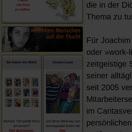
Plätze
die in der Di
um Gott
zu treffen
.
Thema zu tu
Für Joachim
oder »work-l
zeitgeistige
Sie haben die Wahl!
Unsere Leser
seiner alltäg
seit 2005 ver
Mitarbeiterse
im Caritasve
persönliche
Welcher Titel gefällt Ihnen
und deren Meinung zum
am besten?
Sonntagsblatt finden Sie
Hier abstimmen
.
hier
.