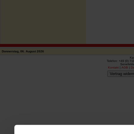
Donnerstag, 06. August 2026
Ka
Telefon: +49 (0) 71
Senefelde
Kontakt
|
AGB
|
D
Vertrag widerr