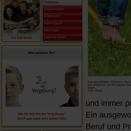
Titelthema
Glaubensland
Gottesreich
Hoffnungsort
Elternhaus
Sehen & Hören
zur Dia-Show
Was glauben Sie?
Eine gute Balance: Erkennen, was e
und entdecken, wo die eigenen Kraf
liegen.
Foto: iStock
und immer p
Ein ausgewo
Wie ist das mit der Vergebung?
Die Frage nach dem lieben Gott
Beruf und Pr