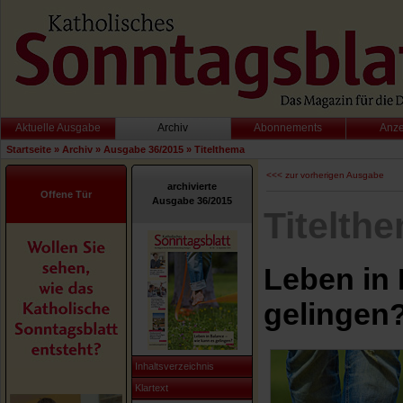
Aktuelle Ausgabe
Archiv
Abonnements
Anz
Startseite
»
Archiv
»
Ausgabe 36/2015
»
Titelthema
<<< zur vorherigen Ausgabe
archivierte
Offene Tür
Ausgabe 36/2015
Titelth
Leben in 
gelingen
Inhaltsverzeichnis
Klartext