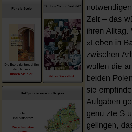
notwendigen 
Suchen Sie ein Vorbild?
Für die Seele
Zeit – das w
ihren Alltag
»Leben in Ba
zwischen Arb
wollen die a
Die Exerzitienbroschüre
der Diözese
finden Sie hier
.
beiden Polen
Sehen Sie selbst...
sie empfinde
HotSpots in unserer Region
Aufgaben gen
genutzte Stu
Einfach
mal hinfahren:
gelingen, da
Die schönsten