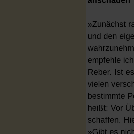
anschauen
»Zunächst ra
und den eig
wahrzunehme
empfehle ic
Reber. Ist es
vielen vers
bestimmte Pe
heißt: Vor Ü
schaffen. Hie
»Gibt es nich