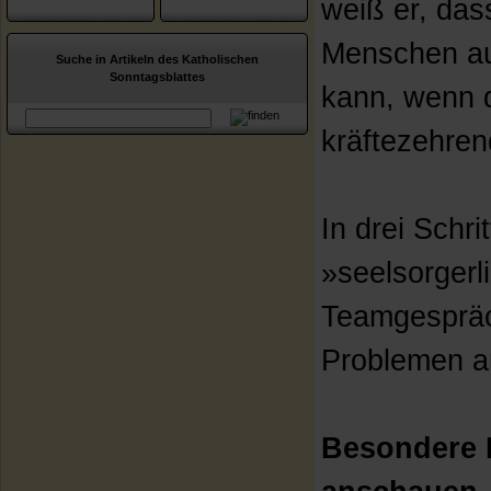
weiß er, das
Menschen au
Suche in Artikeln des Katholischen
Sonntagsblattes
kann, wenn d
kräftezehre
In drei Schri
»seelsorgerl
Teamgespräc
Problemen a
Besondere K