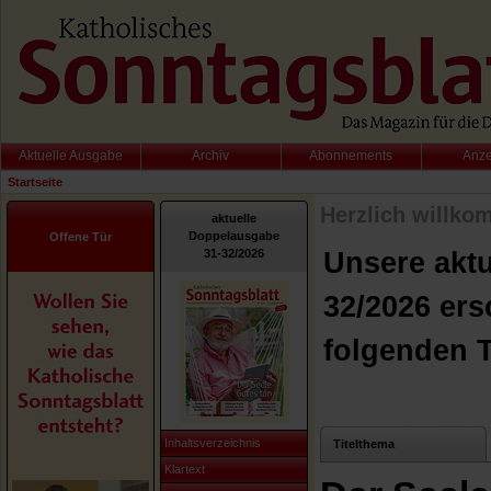
Aktuelle Ausgabe
Archiv
Abonnements
Anz
Startseite
Herzlich willko
aktuelle
Doppelausgabe
Offene Tür
31-32/2026
Unsere akt
32/2026 ers
folgenden 
Inhaltsverzeichnis
Titelthema
Klartext