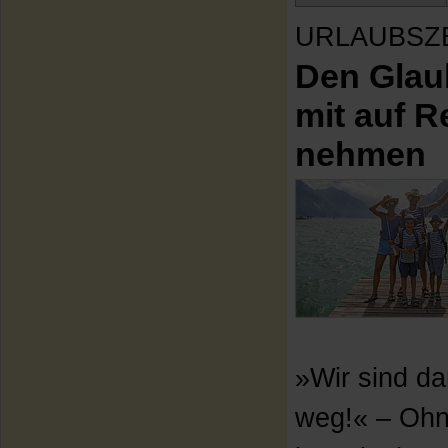
URLAUBSZ
Den Glau
mit auf R
nehmen
»Wir sind d
weg!« – Ohn