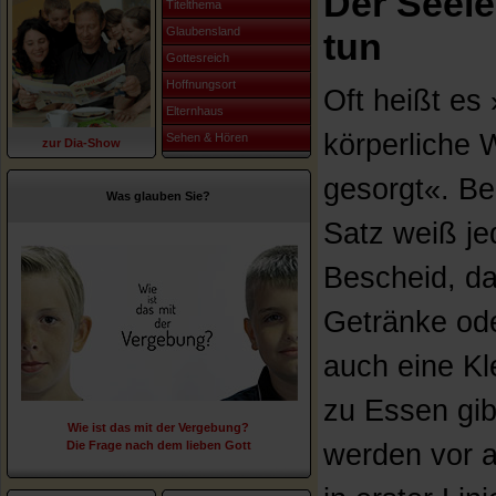
Der Seele
Titelthema
Glaubensland
tun
Gottesreich
Hoffnungsort
Oft heißt es
Elternhaus
körperliche W
Sehen & Hören
zur Dia-Show
gesorgt«. Be
Was glauben Sie?
Satz weiß je
Bescheid, d
Getränke od
auch eine Kle
zu Essen gib
Wie ist das mit der Vergebung?
Die Frage nach dem lieben Gott
werden vor a