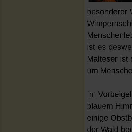
besonderer W
Wimpernschl
Menschenleb
ist es deswe
Malteser ist
um Menschen
Im Vorbeigeh
blauem Himme
einige Obst
der Wald beg