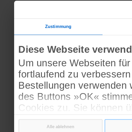
Zustimmung
Diese Webseite verwend
Um unsere Webseiten für 
fortlaufend zu verbesser
Bestellungen verwenden w
des Buttons »OK« stimme
Cookies zu. Sie können 
verschiedenen Cookies ak
Alle ablehnen
bestätigen.