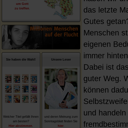
um Gott
das letzte M
zu treffen
.
Gutes getan?
Menschen ste
eigenen Bed
immer hinten
Sie haben die Wahl!
Unsere Leser
Dabei ist das
guter Weg. W
können dadu
Selbstzweifel
und handeln
Welcher Titel gefällt Ihnen
und deren Meinung zum
am besten?
Sonntagsblatt finden Sie
fremdbestim
Hier abstimmen
.
hier
.