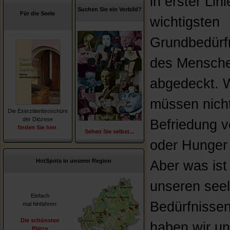
in erster Lini
Suchen Sie ein Vorbild?
Für die Seele
wichtigsten
Grundbedürf
des Mensch
abgedeckt. W
müssen nich
Die Exerzitienbroschüre
der Diözese
Befriedung v
finden Sie hier
.
Sehen Sie selbst...
oder Hunger
HotSpots in unserer Region
Aber was ist
unseren see
Einfach
Bedürfnisse
mal hinfahren:
Die schönsten
haben wir u
Plätze