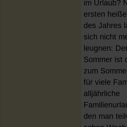
im Urlaub? 
ersten heiß
des Jahres l
sich nicht m
leugnen: De
Sommer ist 
zum Sommer
für viele Fam
alljährliche
Familienurla
den man tei