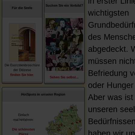
in erster Lini
Suchen Sie ein Vorbild?
Für die Seele
wichtigsten
Grundbedürf
des Mensch
abgedeckt. W
müssen nich
Die Exerzitienbroschüre
der Diözese
Befriedung v
finden Sie hier
.
Sehen Sie selbst...
oder Hunger
HotSpots in unserer Region
Aber was ist
unseren see
Einfach
Bedürfnisse
mal hinfahren:
Die schönsten
haben wir u
Plätze