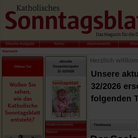
Aktuelle Ausgabe
Archiv
Abonnements
Anz
Startseite
Herzlich willko
aktuelle
Doppelausgabe
Offene Tür
31-32/2026
Unsere akt
32/2026 ers
folgenden 
Inhaltsverzeichnis
Titelthema
Klartext