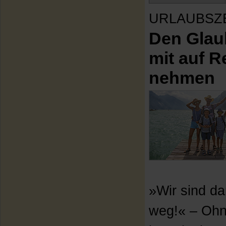
URLAUBSZ
Den Glau
mit auf R
nehmen
»Wir sind d
weg!« – Ohn