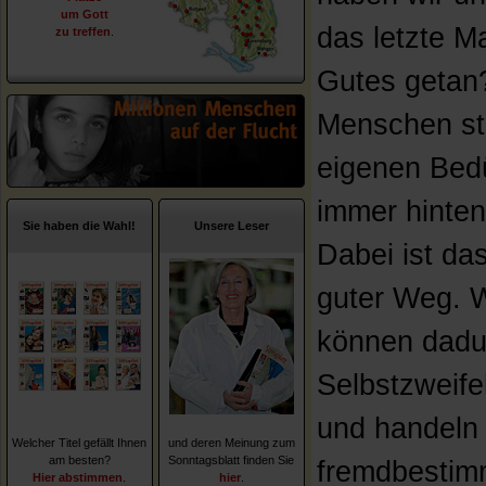
um Gott
das letzte M
zu treffen
.
Gutes getan?
Menschen ste
eigenen Bed
immer hinten
Sie haben die Wahl!
Unsere Leser
Dabei ist das
guter Weg. W
können dadu
Selbstzweifel
und handeln
Welcher Titel gefällt Ihnen
und deren Meinung zum
am besten?
Sonntagsblatt finden Sie
fremdbestim
Hier abstimmen
.
hier
.