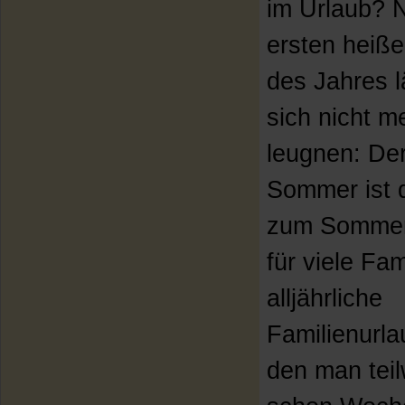
im Urlaub? 
ersten heiß
des Jahres l
sich nicht m
leugnen: De
Sommer ist 
zum Sommer
für viele Fam
alljährliche
Familienurla
den man tei