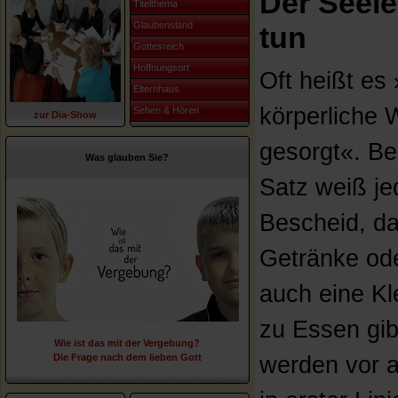
Der Seele
Titelthema
Glaubensland
tun
Gottesreich
Hoffnungsort
Oft heißt es
Elternhaus
körperliche W
Sehen & Hören
zur Dia-Show
gesorgt«. Be
Was glauben Sie?
Satz weiß je
Bescheid, d
Getränke od
auch eine Kle
zu Essen gib
Wie ist das mit der Vergebung?
Die Frage nach dem lieben Gott
werden vor a