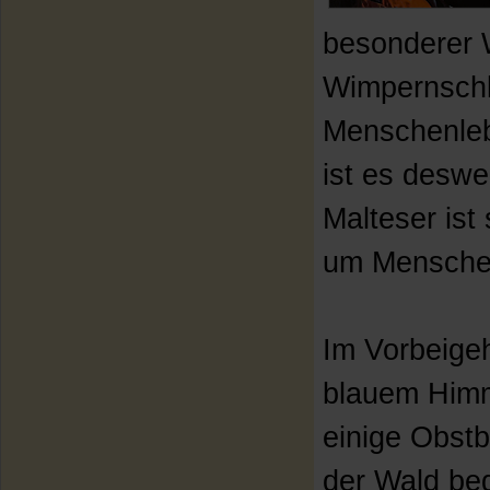
besonderer W
Wimpernschl
Menschenleb
ist es deswe
Malteser ist
um Menschen
Im Vorbeigeh
blauem Himme
einige Obst
der Wald beg