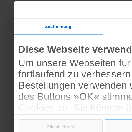
Zustimmung
Diese Webseite verwend
Um unsere Webseiten für 
fortlaufend zu verbesser
Bestellungen verwenden w
des Buttons »OK« stimme
Cookies zu. Sie können 
verschiedenen Cookies ak
Alle ablehnen
bestätigen.