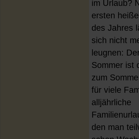
im Urlaub? 
ersten heiß
des Jahres l
sich nicht m
leugnen: De
Sommer ist 
zum Sommer
für viele Fam
alljährliche
Familienurla
den man tei