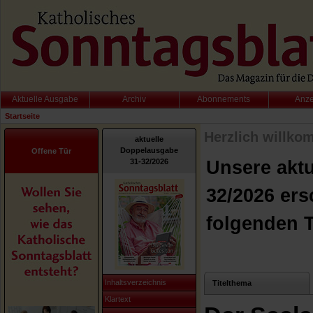
Aktuelle Ausgabe
Archiv
Abonnements
Anz
Startseite
Herzlich willko
aktuelle
Doppelausgabe
Offene Tür
31-32/2026
Unsere akt
32/2026 ers
folgenden 
Inhaltsverzeichnis
Titelthema
Klartext