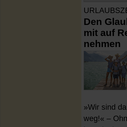
URLAUBSZ
Den Glau
mit auf R
nehmen
»Wir sind d
weg!« – Ohn