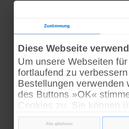
Zustimmung
Diese Webseite verwend
Um unsere Webseiten für 
fortlaufend zu verbesser
Bestellungen verwenden w
des Buttons »OK« stimme
Cookies zu. Sie können 
verschiedenen Cookies ak
Alle ablehnen
bestätigen.