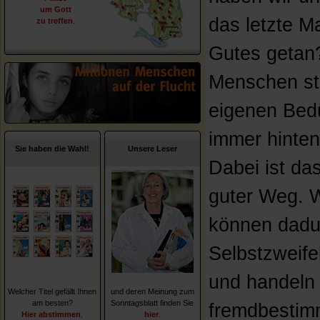
um Gott
das letzte M
zu treffen
.
Gutes getan?
Menschen ste
eigenen Bed
immer hinten
Sie haben die Wahl!
Unsere Leser
Dabei ist das
guter Weg. W
können dadu
Selbstzweifel
und handeln
Welcher Titel gefällt Ihnen
und deren Meinung zum
am besten?
Sonntagsblatt finden Sie
fremdbestim
Hier abstimmen
.
hier
.