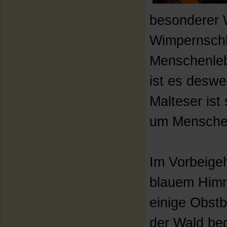
besonderer W
Wimpernschl
Menschenleb
ist es deswe
Malteser ist
um Menschen
Im Vorbeigeh
blauem Himme
einige Obst
der Wald beg