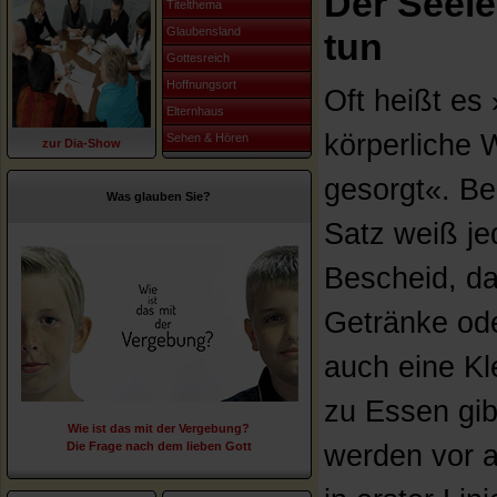
Der Seele
Titelthema
Glaubensland
tun
Gottesreich
Hoffnungsort
Oft heißt es
Elternhaus
körperliche W
Sehen & Hören
zur Dia-Show
gesorgt«. Be
Was glauben Sie?
Satz weiß je
Bescheid, d
Getränke od
auch eine Kle
zu Essen gib
Wie ist das mit der Vergebung?
Die Frage nach dem lieben Gott
werden vor a