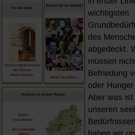
in erster Lini
Suchen Sie ein Vorbild?
Für die Seele
wichtigsten
Grundbedürf
des Mensch
abgedeckt. W
müssen nich
Die Exerzitienbroschüre
der Diözese
Befriedung v
finden Sie hier
.
Sehen Sie selbst...
oder Hunger
HotSpots in unserer Region
Aber was ist
unseren see
Einfach
Bedürfnisse
mal hinfahren:
Die schönsten
haben wir u
Plätze