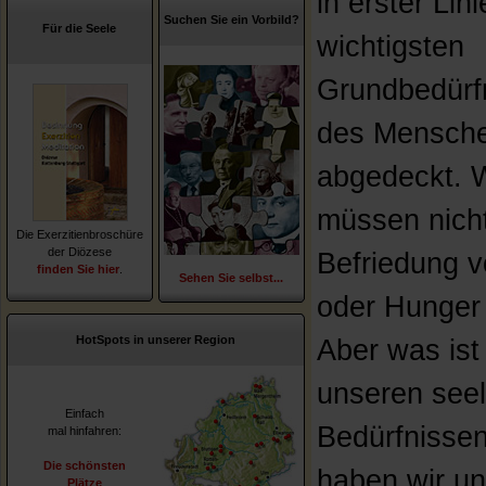
in erster Lini
Suchen Sie ein Vorbild?
Für die Seele
wichtigsten
Grundbedürf
des Mensch
abgedeckt. W
müssen nich
Die Exerzitienbroschüre
der Diözese
Befriedung v
finden Sie hier
.
Sehen Sie selbst...
oder Hunger
HotSpots in unserer Region
Aber was ist
unseren see
Einfach
Bedürfnisse
mal hinfahren:
Die schönsten
haben wir u
Plätze