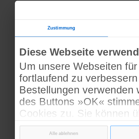
Zustimmung
Diese Webseite verwend
Um unsere Webseiten für 
fortlaufend zu verbesser
Bestellungen verwenden w
des Buttons »OK« stimme
Cookies zu. Sie können 
verschiedenen Cookies ak
Alle ablehnen
bestätigen.