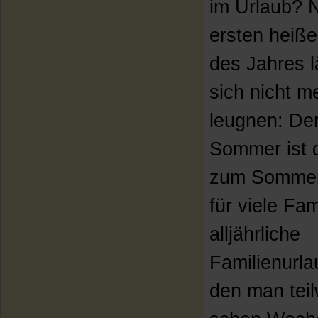
im Urlaub? 
ersten heiß
des Jahres l
sich nicht m
leugnen: De
Sommer ist 
zum Sommer
für viele Fam
alljährliche
Familienurla
den man tei