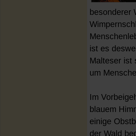
besonderer W
Wimpernschl
Menschenleb
ist es deswe
Malteser ist
um Menschen
Im Vorbeigeh
blauem Himme
einige Obst
der Wald beg