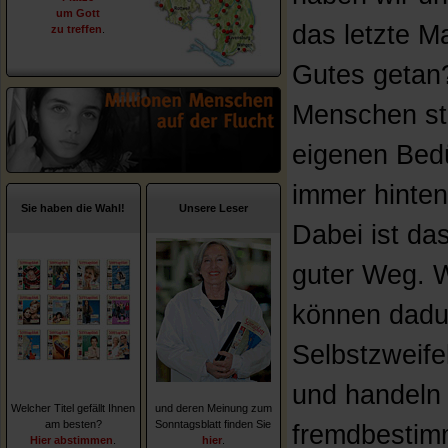
um Gott
das letzte M
zu treffen
.
Gutes getan?
Menschen ste
eigenen Bed
immer hinten
Sie haben die Wahl!
Unsere Leser
Dabei ist das
guter Weg. W
können dadu
Selbstzweifel
und handeln
Welcher Titel gefällt Ihnen
und deren Meinung zum
am besten?
Sonntagsblatt finden Sie
fremdbestim
Hier abstimmen
.
hier
.