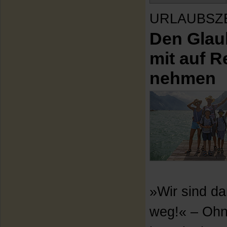
URLAUBSZ
Den Glau
mit auf R
nehmen
»Wir sind d
weg!« – Ohn