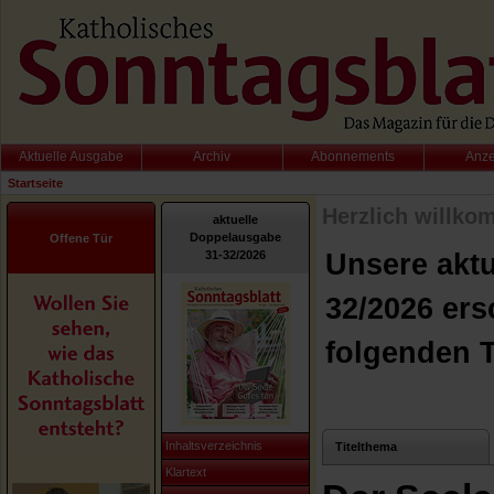
Aktuelle Ausgabe
Archiv
Abonnements
Anz
Startseite
Herzlich willko
aktuelle
Doppelausgabe
Offene Tür
31-32/2026
Unsere akt
32/2026 ers
folgenden 
Inhaltsverzeichnis
Titelthema
Klartext