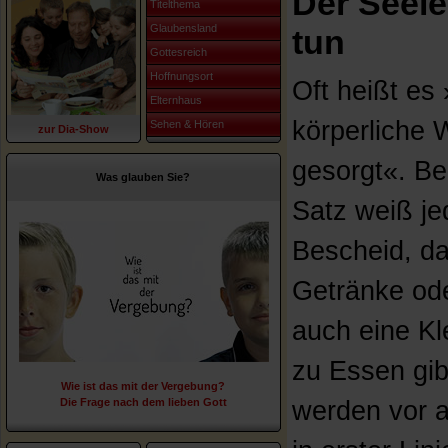
Der Seele
Titelthema
Glaubensland
tun
Gottesreich
Hoffnungsort
Oft heißt es
Elternhaus
körperliche W
Sehen & Hören
zur Dia-Show
gesorgt«. Be
Was glauben Sie?
Satz weiß je
Bescheid, d
Getränke od
auch eine Kle
zu Essen gib
Wie ist das mit der Vergebung?
Die Frage nach dem lieben Gott
werden vor a