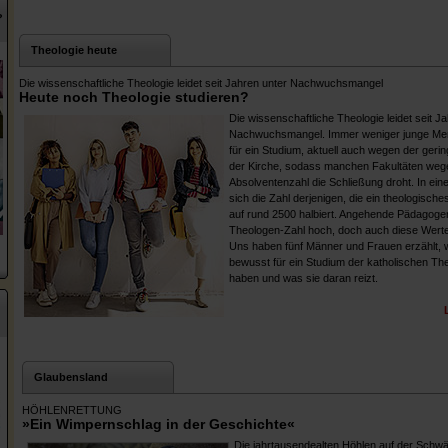
?
Theologie heute
Die wissenschaftliche Theologie leidet seit Jahren unter Nachwuchsmangel
Heute noch Theologie studieren?
Die wissenschaftliche Theologie leidet seit J
Nachwuchsmangel. Immer weniger junge Men
für ein Studium, aktuell auch wegen der geri
der Kirche, sodass manchen Fakultäten weg
Absolventenzahl die Schließung droht. In eine
sich die Zahl derjenigen, die ein theologische
auf rund 2500 halbiert. Angehende Pädagogen
Theologen-Zahl hoch, doch auch diese Wert
Uns haben fünf Männer und Frauen erzählt, 
bewusst für ein Studium der katholischen Th
haben und was sie daran reizt.
Glaubensland
HÖHLENRETTUNG
»Ein Wimpernschlag in der Geschichte«
Die jahrtausendealten Höhlen auf der Schwä