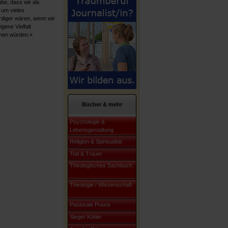
ube, dass wir als
 um vieles
diger wären, wenn wir
gene Vielfalt
nen würden.«
Bücher & mehr
Psychologie &
Lebensgestaltung
Religion & Spiritualität
Tod & Trauer
Theologisches Sachbuch
Theologie / Wissenschaft
Pastorale Praxis
Sieger Köder