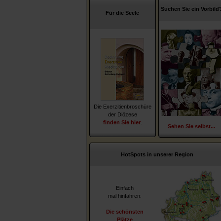
Suchen Sie ein Vorbild
Für die Seele
Die Exerzitienbroschüre
der Diözese
finden Sie hier
.
Sehen Sie selbst...
HotSpots in unserer Region
Einfach
mal hinfahren:
Die schönsten
Plätze