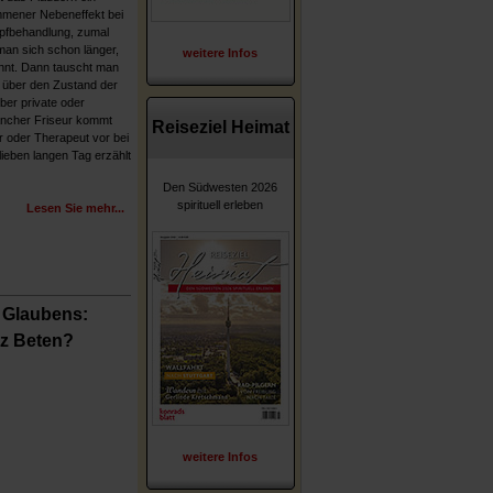
mmener Nebeneffekt bei
pfbehandlung, zumal
an sich schon länger,
weitere Infos
ennt. Dann tauscht man
r über den Zustand der
ber private oder
ancher Friseur kommt
Reiseziel Heimat
er oder Therapeut vor bei
lieben langen Tag erzählt
Den Südwesten 2026
spirituell erleben
Lesen Sie mehr...
 Glaubens:
z Beten?
weitere Infos