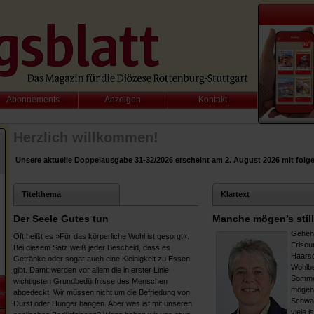
Abonnements
Anzeigen
Kontakt
Herzlich willkommen!
Unsere aktuelle Doppelausgabe 31-32/2026 erscheint am 2. August 2026 mit fol
Titelthema
Klartext
Der Seele Gutes tun
Manche mögen’s still
Gehen 
Oft heißt es »Für das körperliche Wohl ist gesorgt«.
Friseur
Bei diesem Satz weiß jeder Bescheid, dass es
Haarsc
Getränke oder sogar auch eine Kleinigkeit zu Essen
Wohlbe
gibt. Damit werden vor allem die in erster Linie
Sommer
wichtigsten Grundbedürfnisse des Menschen
mögen 
abgedeckt. Wir müssen nicht um die Befriedung von
Schwat
Durst oder Hunger bangen. Aber was ist mit unseren
viele i