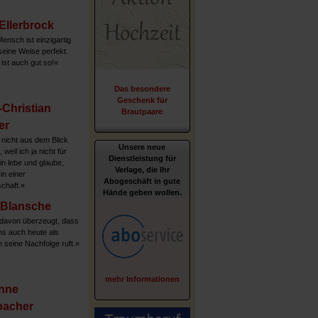
 Ellerbrock
ensch ist einzigartig
seine Weise perfekt.
ist auch gut so!«
Das besondere
Geschenk für
Christian
Brautpaare
er
nicht aus dem Blick
Unsere neue
 weil ich ja nicht für
Dienstleistung für
in lebe und glaube,
Verlage, die Ihr
in einer
Abogeschäft in gute
chaft.«
Hände geben wollen.
 Blansche
 davon überzeugt, dass
s auch heute als
n seine Nachfolge ruft.«
mehr Informationen
nne
bacher