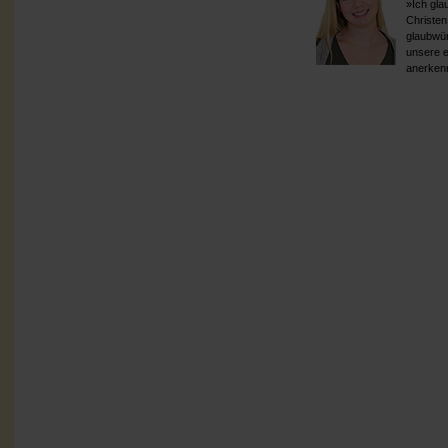
»Ich gla
Christen
glaubwür
unsere ei
anerken