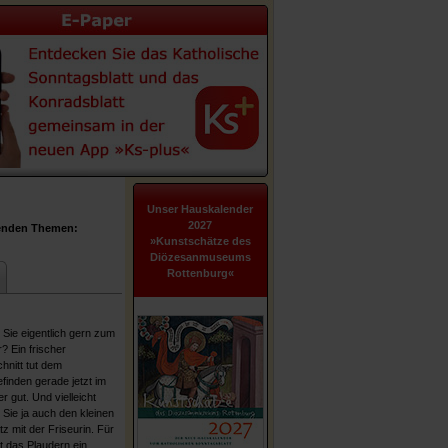
Unser Hauskalender
2027
genden Themen:
»Kunstschätze des
Diözesanmuseums
Rottenburg«
Sie eigentlich gern zum
? Ein frischer
hnitt tut dem
finden gerade jetzt im
 gut. Und vielleicht
Sie ja auch den kleinen
z mit der Friseurin. Für
st das Plaudern ein