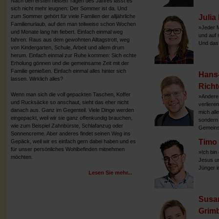
Nach den ersten heißen Tagen des Jahres lässt es
sich nicht mehr leugnen: Der Sommer ist da. Und
zum Sommer gehört für viele Familien der alljährliche
Julia
Familienurlaub, auf den man teilweise schon Wochen
»Jeder M
und Monate lang hin fiebert. Einfach einmal weg
und auf 
fahren: Raus aus dem gewohnten Alltagstrott, weg
Und das 
von Kindergarten, Schule, Arbeit und allem drum
herum. Einfach einmal zur Ruhe kommen: Sich echte
Erholung gönnen und die gemeinsame Zeit mit der
Familie genießen. Einfach einmal alles hinter sich
Hans-
lassen. Wirklich alles?
Richt
Wenn man sich die voll gepackten Taschen, Koffer
»Andere 
und Rucksäcke so anschaut, sieht das eher nicht
verlieren,
danach aus. Ganz im Gegenteil. Viele Dinge werden
mich alle
eingepackt, weil wir sie ganz offenkundig brauchen,
sondern 
wie zum Beispiel Zahnbürste, Schlafanzug oder
Gemeins
Sonnencreme. Aber anderes findet seinen Weg ins
Timo
Gepäck, weil wir es einfach gern dabei haben und es
für unser persönliches Wohlbefinden mitnehmen
»Ich bin
möchten.
Jesus un
Jünger i
Lesen Sie mehr...
Susa
Grim