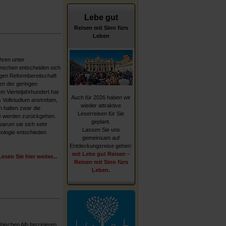
Lebe gut
Reisen mit Sinn fürs
Leben
ahren unter
schen entscheiden sich
ngen Reformbereitschaft
en der geringen
m Vierteljahrhundert hat
Auch für 2026 haben wir
s Vollstudium anstreben,
wieder attraktive
 halten zwar die
Leserreisen für Sie
e werden zurückgehen.
geplant.
warum sie sich sehr
Lassen Sie uns
eologie entschieden
gemeinsam auf
Entdeckungsreise gehen:
mit Lebe gut Reisen –
Lesen Sie hier weiter...
Reisen mit Sinn fürs
Leben.
bischen Alb faszinieren