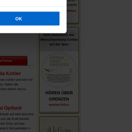
ie über Gott und den
Wer er ist – wie er denkt –
u tun hat.
was ihn und uns erwartet
erschienen im Patmos
Lesen Sie hier weiter...
Verlag
OK
Dem Geheimnis der
Menschwerdung Gottes
auf der Spur
er*innen
ia Kohler
n zuhört und sich ein
st, haben die
chen einem viel zu
HÖREN ÜBER
GRENZEN
weitere Infos
ai Opifanti
freude auf eine bessere
t uns die Kraft bereits
 der Krise auf das
nach hinzuarbeiten.«