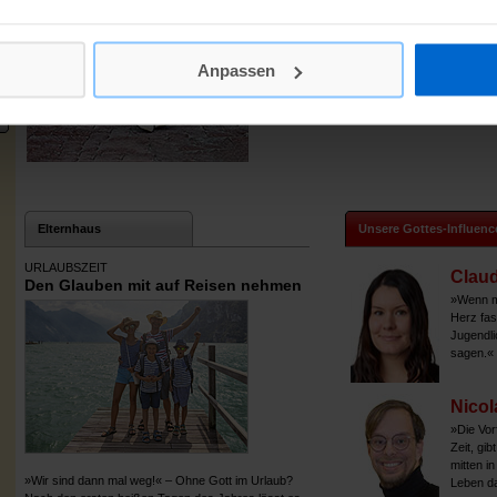
Uns verraten junge Frauen und Männer, wie s
Glauben sprechen und was die Kirche damit z
Anpassen
Elternhaus
Unsere Gottes-Influenc
URLAUBSZEIT
Claud
Den Glauben mit auf Reisen nehmen
»Wenn ma
Herz fas
Jugendli
sagen.«
Nicol
»Die Vor
Zeit, gib
mitten in
»Wir sind dann mal weg!« – Ohne Gott im Urlaub?
Leben da