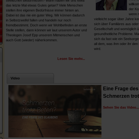
seelischen Bedürfnissen? Wann haben wir uns etwa
willko
das letzte Mal etwas Gutes getan? Viele Menschen
der Ko
stellen ihre eigenen Bedürfnisse immer hinten an.
wenn m
Dabei ist das nie ein guter Weg. Wir können dadurch
vielleicht sogar über Jahre k
in Selbstzweifel fallen und handeln nur noch
sich über Familiäres aus ode
fremdbestimmt. Doch wenn wir Wohlbefinden an erste
Gesellschaft und womöglich ü
Stelle stellen, dann können wir laut unserem Autor und
gesundheitliche Probleme. M
Theologen Josef Epp unserem Mitmenschen und
sich da fast wie ein Seelsorg
auch Gott (wieder) näherkommen.
all dem, was ihm oder ihr den 
wird.
Lesen Sie mehr...
Video
Eine Frage des
Schmerzen trot
Sehen Sie das Video...