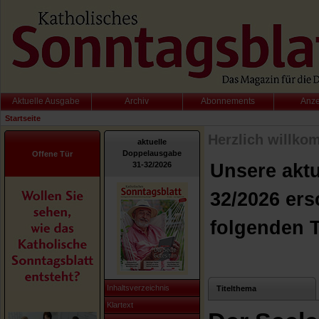
Aktuelle Ausgabe
Archiv
Abonnements
Anz
Startseite
Herzlich willko
aktuelle
Doppelausgabe
Offene Tür
31-32/2026
Unsere akt
32/2026 ers
folgenden 
Inhaltsverzeichnis
Titelthema
Klartext