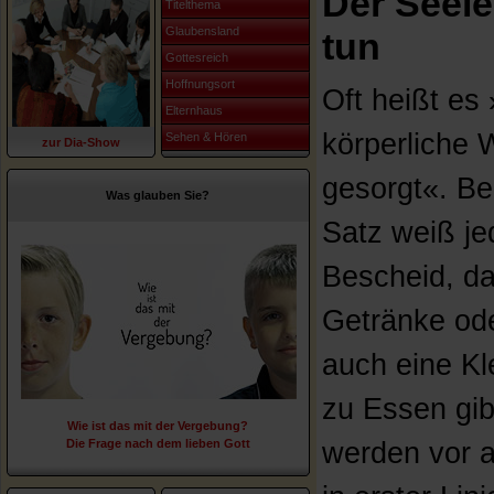
Der Seele
Titelthema
Glaubensland
tun
Gottesreich
Hoffnungsort
Oft heißt es
Elternhaus
körperliche W
Sehen & Hören
zur Dia-Show
gesorgt«. Be
Was glauben Sie?
Satz weiß je
Bescheid, d
Getränke od
auch eine Kle
zu Essen gib
Wie ist das mit der Vergebung?
Die Frage nach dem lieben Gott
werden vor a