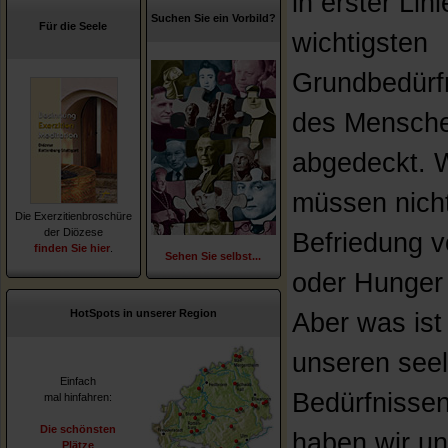
in erster Lini
Suchen Sie ein Vorbild?
Für die Seele
wichtigsten
Grundbedürf
des Mensch
abgedeckt. W
müssen nich
Die Exerzitienbroschüre
der Diözese
Befriedung v
finden Sie hier
.
Sehen Sie selbst...
oder Hunger
HotSpots in unserer Region
Aber was ist
unseren see
Einfach
Bedürfnisse
mal hinfahren:
Die schönsten
haben wir u
Plätze