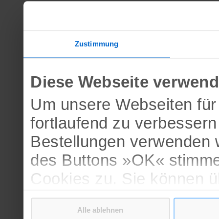
Zustimmung
Diese Webseite verwend
Um unsere Webseiten für 
fortlaufend zu verbesser
Bestellungen verwenden w
des Buttons »OK« stimme
Cookies zu. Sie können 
verschiedenen Cookies ak
Alle ablehnen
bestätigen.