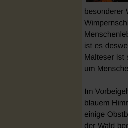
besonderer W
Wimpernschl
Menschenleb
ist es deswe
Malteser ist
um Menschen
Im Vorbeigeh
blauem Himme
einige Obst
der Wald beg