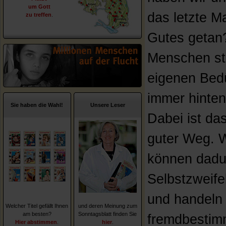
um Gott
das letzte M
zu treffen
.
Gutes getan?
Menschen ste
eigenen Bed
immer hinten
Sie haben die Wahl!
Unsere Leser
Dabei ist das
guter Weg. W
können dadu
Selbstzweifel
und handeln
Welcher Titel gefällt Ihnen
und deren Meinung zum
am besten?
Sonntagsblatt finden Sie
fremdbestim
Hier abstimmen
.
hier
.