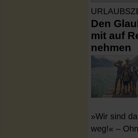
URLAUBSZ
Den Glau
mit auf R
nehmen
»Wir sind d
weg!« – Ohn