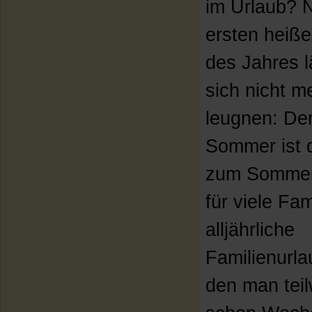
im Urlaub? 
ersten heiß
des Jahres l
sich nicht m
leugnen: De
Sommer ist 
zum Sommer
für viele Fam
alljährliche
Familienurla
den man tei