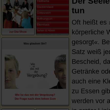
Der Seele
Titelthema
Glaubensland
tun
Gottesreich
Hoffnungsort
Oft heißt es
Elternhaus
körperliche W
Sehen & Hören
zur Dia-Show
gesorgt«. Be
Was glauben Sie?
Satz weiß je
Bescheid, d
Getränke od
auch eine Kle
zu Essen gib
Wie ist das mit der Vergebung?
Die Frage nach dem lieben Gott
werden vor a