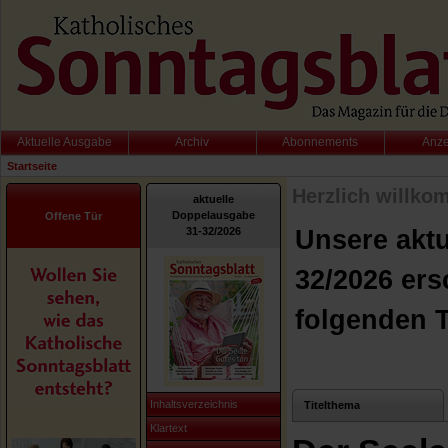
Aktuelle Ausgabe
Archiv
Abonnements
Anz
Startseite
Herzlich willko
aktuelle
Doppelausgabe
Offene Tür
31-32/2026
Unsere akt
32/2026 ers
folgenden 
Inhaltsverzeichnis
Titelthema
Klartext