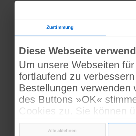
Zustimmung
Diese Webseite verwend
Um unsere Webseiten für 
fortlaufend zu verbesser
Bestellungen verwenden w
des Buttons »OK« stimme
Cookies zu. Sie können 
verschiedenen Cookies ak
Alle ablehnen
bestätigen.