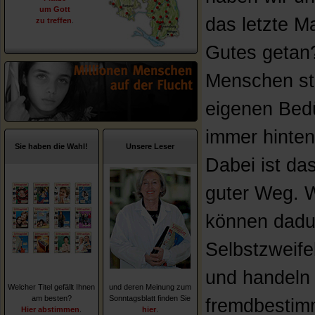
um Gott
das letzte M
zu treffen
.
Gutes getan?
Menschen ste
eigenen Bed
immer hinten
Sie haben die Wahl!
Unsere Leser
Dabei ist das
guter Weg. W
können dadu
Selbstzweifel
und handeln
Welcher Titel gefällt Ihnen
und deren Meinung zum
am besten?
Sonntagsblatt finden Sie
fremdbestim
Hier abstimmen
.
hier
.