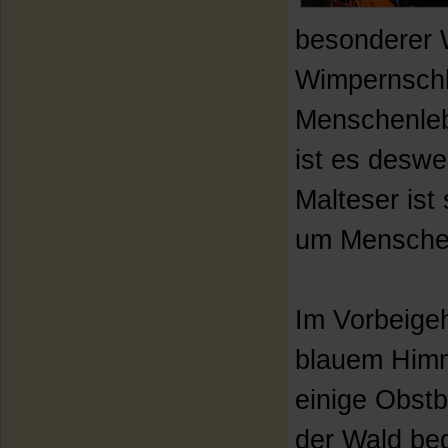
besonderer W
Wimpernschl
Menschenleb
ist es deswe
Malteser ist
um Menschen
Im Vorbeigeh
blauem Himme
einige Obst
der Wald beg