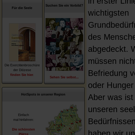
in erster Lini
Suchen Sie ein Vorbild?
Für die Seele
wichtigsten
Grundbedürf
des Mensch
abgedeckt. W
müssen nich
Die Exerzitienbroschüre
der Diözese
Befriedung v
finden Sie hier
.
Sehen Sie selbst...
oder Hunger
HotSpots in unserer Region
Aber was ist
unseren see
Einfach
Bedürfnisse
mal hinfahren:
Die schönsten
haben wir u
Plätze