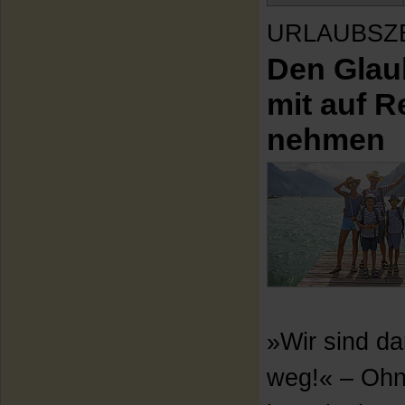
URLAUBSZ
Den Glau
mit auf R
nehmen
»Wir sind d
weg!« – Ohn