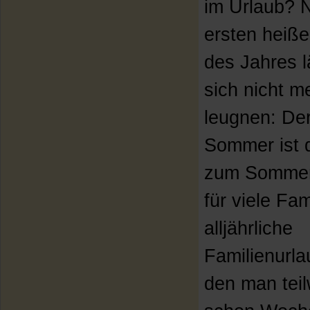
im Urlaub? 
ersten heiß
des Jahres l
sich nicht m
leugnen: De
Sommer ist 
zum Sommer
für viele Fam
alljährliche
Familienurla
den man tei