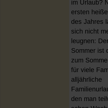
im Urlaub? 
ersten heiß
des Jahres l
sich nicht m
leugnen: De
Sommer ist 
zum Sommer
für viele Fam
alljährliche
Familienurla
den man tei