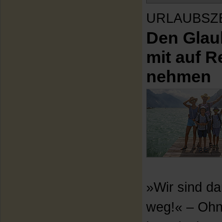
URLAUBSZ
Den Glau
mit auf R
nehmen
»Wir sind d
weg!« – Ohn