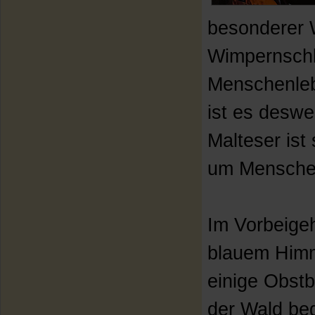
besonderer W
Wimpernschl
Menschenleb
ist es deswe
Malteser ist
um Menschen
Im Vorbeigeh
blauem Himme
einige Obst
der Wald beg