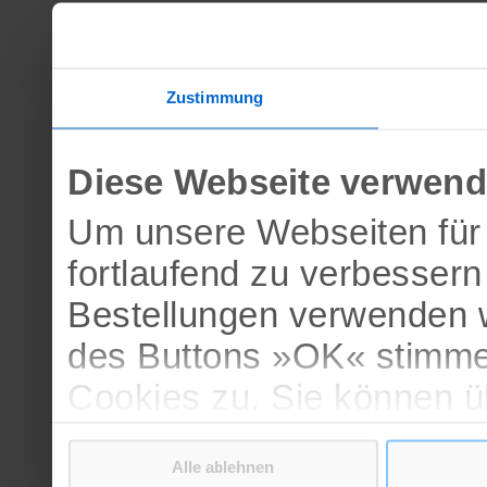
Zustimmung
Diese Webseite verwend
Um unsere Webseiten für 
fortlaufend zu verbesser
Bestellungen verwenden w
des Buttons »OK« stimme
Cookies zu. Sie können 
verschiedenen Cookies ak
Alle ablehnen
bestätigen.