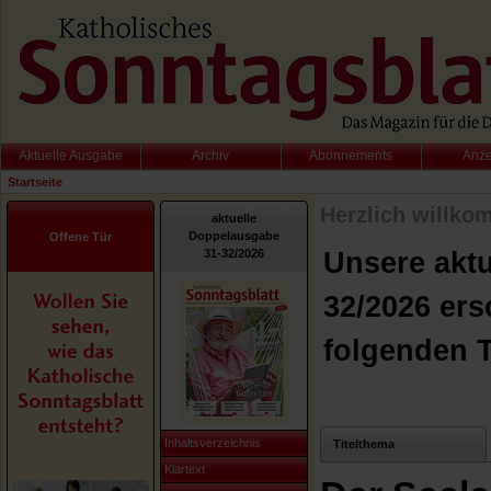
Aktuelle Ausgabe
Archiv
Abonnements
Anz
Startseite
Herzlich willko
aktuelle
Doppelausgabe
Offene Tür
31-32/2026
Unsere akt
32/2026 ers
folgenden 
Inhaltsverzeichnis
Titelthema
Klartext