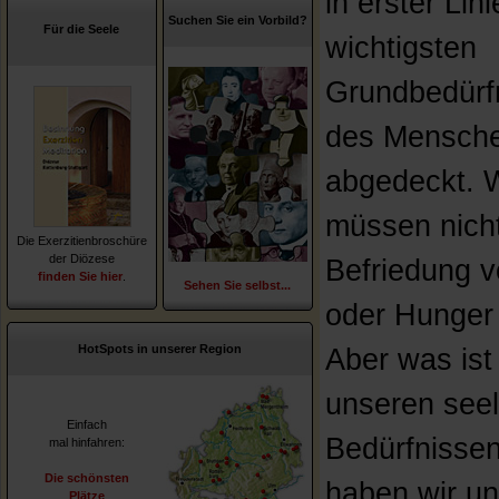
in erster Lini
Suchen Sie ein Vorbild?
Für die Seele
wichtigsten
Grundbedürf
des Mensch
abgedeckt. W
müssen nich
Die Exerzitienbroschüre
der Diözese
Befriedung v
finden Sie hier
.
Sehen Sie selbst...
oder Hunger
HotSpots in unserer Region
Aber was ist
unseren see
Einfach
Bedürfnisse
mal hinfahren:
Die schönsten
haben wir u
Plätze