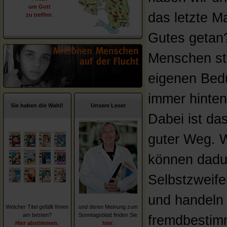
um Gott
das letzte M
zu treffen
.
Gutes getan?
Menschen ste
eigenen Bed
immer hinten
Sie haben die Wahl!
Unsere Leser
Dabei ist das
guter Weg. W
können dadu
Selbstzweifel
und handeln
Welcher Titel gefällt Ihnen
und deren Meinung zum
am besten?
Sonntagsblatt finden Sie
fremdbestim
Hier abstimmen
.
hier
.