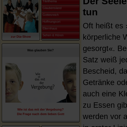
Der Seele
Titelthema
Glaubensland
tun
Gottesreich
Hoffnungsort
Oft heißt es
Elternhaus
körperliche W
Sehen & Hören
zur Dia-Show
gesorgt«. Be
Was glauben Sie?
Satz weiß je
Bescheid, d
Getränke od
auch eine Kle
zu Essen gib
Wie ist das mit der Vergebung?
Die Frage nach dem lieben Gott
werden vor a