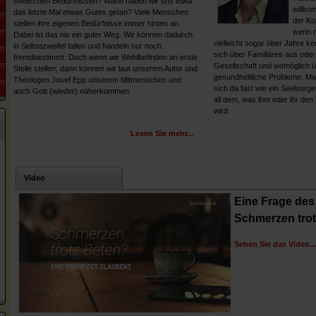
seelischen Bedürfnissen? Wann haben wir uns etwa
willko
das letzte Mal etwas Gutes getan? Viele Menschen
der Ko
stellen ihre eigenen Bedürfnisse immer hinten an.
wenn m
Dabei ist das nie ein guter Weg. Wir können dadurch
vielleicht sogar über Jahre k
in Selbstzweifel fallen und handeln nur noch
sich über Familiäres aus ode
fremdbestimmt. Doch wenn wir Wohlbefinden an erste
Gesellschaft und womöglich ü
Stelle stellen, dann können wir laut unserem Autor und
gesundheitliche Probleme. M
Theologen Josef Epp unserem Mitmenschen und
sich da fast wie ein Seelsorg
auch Gott (wieder) näherkommen.
all dem, was ihm oder ihr den 
wird.
Lesen Sie mehr...
Video
Eine Frage des
Schmerzen trot
Sehen Sie das Video...