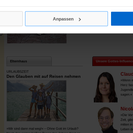
Uns verraten junge Frauen und Männer, wie s
Glauben sprechen und was die Kirche damit z
Anpassen
Elternhaus
Unsere Gottes-Influenc
URLAUBSZEIT
Claud
Den Glauben mit auf Reisen nehmen
»Wenn ma
Herz fas
Jugendli
sagen.«
Nicol
»Die Vor
Zeit, gib
mitten in
»Wir sind dann mal weg!« – Ohne Gott im Urlaub?
Leben da