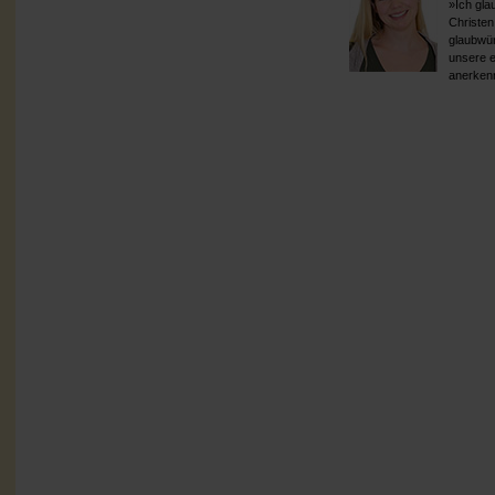
»Ich gla
Christen
glaubwür
unsere ei
anerken