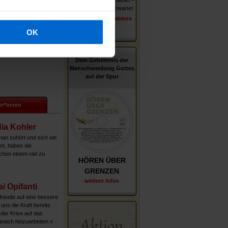
ie über Gott und den
Wer er ist – wie er denkt –
u tun hat.
was ihn und uns erwartet
erschienen im Patmos
Lesen Sie hier weiter...
Verlag
OK
Dem Geheimnis der
Menschwerdung Gottes
auf der Spur
er*innen
ia Kohler
n zuhört und sich ein
st, haben die
chen einem viel zu
HÖREN ÜBER
GRENZEN
weitere Infos
ai Opifanti
freude auf eine bessere
t uns die Kraft bereits
 der Krise auf das
nach hinzuarbeiten.«