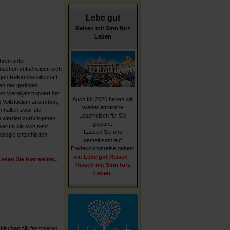
Lebe gut
Reisen mit Sinn fürs
Leben
ahren unter
schen entscheiden sich
ngen Reformbereitschaft
en der geringen
m Vierteljahrhundert hat
Auch für 2026 haben wir
s Vollstudium anstreben,
wieder attraktive
 halten zwar die
Leserreisen für Sie
e werden zurückgehen.
geplant.
warum sie sich sehr
Lassen Sie uns
eologie entschieden
gemeinsam auf
Entdeckungsreise gehen:
mit Lebe gut Reisen –
Lesen Sie hier weiter...
Reisen mit Sinn fürs
Leben.
bischen Alb faszinieren