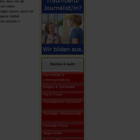
ube, dass wir als
 um vieles
diger wären, wenn wir
gene Vielfalt
nen würden.«
Bücher & mehr
Psychologie &
Lebensgestaltung
Religion & Spiritualität
Tod & Trauer
Theologisches Sachbuch
Theologie / Wissenschaft
Pastorale Praxis
Sieger Köder