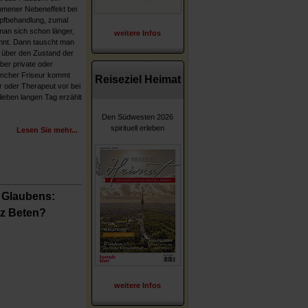
mmener Nebeneffekt bei
pfbehandlung, zumal
an sich schon länger,
weitere Infos
ennt. Dann tauscht man
r über den Zustand der
ber private oder
ancher Friseur kommt
Reiseziel Heimat
er oder Therapeut vor bei
lieben langen Tag erzählt
Den Südwesten 2026
spirituell erleben
Lesen Sie mehr...
 Glaubens:
z Beten?
weitere Infos