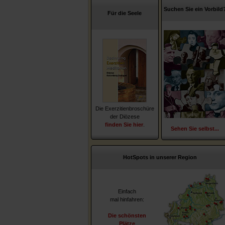
Suchen Sie ein Vorbild
Für die Seele
Die Exerzitienbroschüre
der Diözese
finden Sie hier
.
Sehen Sie selbst...
HotSpots in unserer Region
Einfach
mal hinfahren:
Die schönsten
Plätze