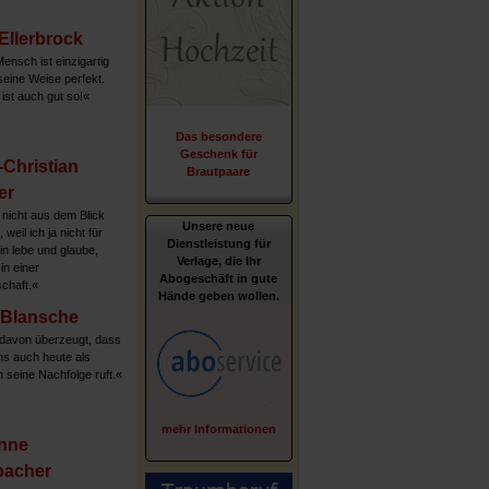
 Ellerbrock
ensch ist einzigartig
seine Weise perfekt.
ist auch gut so!«
Das besondere
Geschenk für
Christian
Brautpaare
er
nicht aus dem Blick
Unsere neue
 weil ich ja nicht für
Dienstleistung für
in lebe und glaube,
Verlage, die Ihr
in einer
Abogeschäft in gute
chaft.«
Hände geben wollen.
 Blansche
 davon überzeugt, dass
s auch heute als
n seine Nachfolge ruft.«
mehr Informationen
nne
bacher