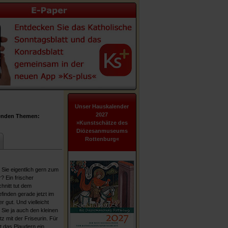
Unser Hauskalender
2027
genden Themen:
»Kunstschätze des
Diözesanmuseums
Rottenburg«
Sie eigentlich gern zum
? Ein frischer
hnitt tut dem
finden gerade jetzt im
 gut. Und vielleicht
Sie ja auch den kleinen
z mit der Friseurin. Für
st das Plaudern ein