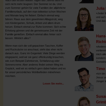
Nach den ersten heißen Tagen des Jahres lässt es
sich nicht mehr leugnen: Der Sommer ist da. Und
zum Sommer gehört für viele Familien der alljährliche
Julia
Familienurlaub, auf den man teilweise schon Wochen
»Jeder M
und Monate lang hin fiebert. Einfach einmal weg
und auf 
fahren: Raus aus dem gewohnten Alltagstrott, weg
Und das 
von Kindergarten, Schule, Arbeit und allem drum
herum. Einfach einmal zur Ruhe kommen: Sich echte
Erholung gönnen und die gemeinsame Zeit mit der
Familie genießen. Einfach einmal alles hinter sich
Hans-
lassen. Wirklich alles?
Richt
Wenn man sich die voll gepackten Taschen, Koffer
»Andere 
und Rucksäcke so anschaut, sieht das eher nicht
verlieren,
danach aus. Ganz im Gegenteil. Viele Dinge werden
mich alle
eingepackt, weil wir sie ganz offenkundig brauchen,
sondern 
wie zum Beispiel Zahnbürste, Schlafanzug oder
Gemeins
Sonnencreme. Aber anderes findet seinen Weg ins
Timo
Gepäck, weil wir es einfach gern dabei haben und es
für unser persönliches Wohlbefinden mitnehmen
»Ich bin
möchten.
Jesus un
Jünger i
Lesen Sie mehr...
Susa
Grim