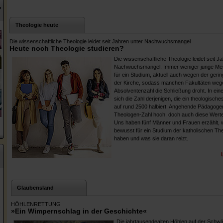
?
Theologie heute
Die wissenschaftliche Theologie leidet seit Jahren unter Nachwuchsmangel
Heute noch Theologie studieren?
Die wissenschaftliche Theologie leidet seit J
Nachwuchsmangel. Immer weniger junge Men
für ein Studium, aktuell auch wegen der geri
der Kirche, sodass manchen Fakultäten weg
Absolventenzahl die Schließung droht. In eine
sich die Zahl derjenigen, die ein theologische
auf rund 2500 halbiert. Angehende Pädagogen
Theologen-Zahl hoch, doch auch diese Wert
Uns haben fünf Männer und Frauen erzählt, 
bewusst für ein Studium der katholischen Th
haben und was sie daran reizt.
Glaubensland
HÖHLENRETTUNG
»Ein Wimpernschlag in der Geschichte«
Die jahrtausendealten Höhlen auf der Schwä