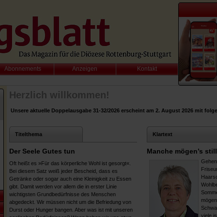
Abonnements
Anzeigen
Kontakt
Herzlich willkommen!
Unsere aktuelle Doppelausgabe 31-32/2026 erscheint am 2. August 2026 mit fol
Titelthema
Klartext
Der Seele Gutes tun
Manche mögen’s still
Gehen 
Oft heißt es »Für das körperliche Wohl ist gesorgt«.
Friseur
Bei diesem Satz weiß jeder Bescheid, dass es
Haarsc
Getränke oder sogar auch eine Kleinigkeit zu Essen
Wohlbe
gibt. Damit werden vor allem die in erster Linie
Sommer
wichtigsten Grundbedürfnisse des Menschen
mögen 
abgedeckt. Wir müssen nicht um die Befriedung von
Schwat
Durst oder Hunger bangen. Aber was ist mit unseren
viele i