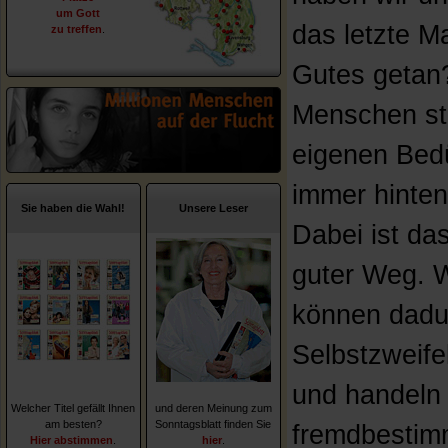
um Gott
das letzte M
zu treffen
.
Gutes getan?
Menschen ste
eigenen Bed
immer hinten
Sie haben die Wahl!
Unsere Leser
Dabei ist das
guter Weg. W
können dadu
Selbstzweifel
und handeln
Welcher Titel gefällt Ihnen
und deren Meinung zum
am besten?
Sonntagsblatt finden Sie
fremdbestim
Hier abstimmen
.
hier
.