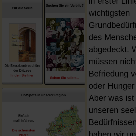
in erster Lini
Suchen Sie ein Vorbild?
Für die Seele
wichtigsten
Grundbedürf
des Mensch
abgedeckt. W
müssen nich
Die Exerzitienbroschüre
der Diözese
Befriedung v
finden Sie hier
.
Sehen Sie selbst...
oder Hunger
HotSpots in unserer Region
Aber was ist
unseren see
Einfach
Bedürfnisse
mal hinfahren:
Die schönsten
haben wir u
Plätze