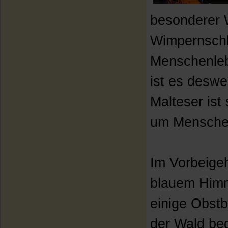
besonderer W
Wimpernschl
Menschenleb
ist es deswe
Malteser ist
um Menschen
Im Vorbeigeh
blauem Himme
einige Obst
der Wald beg