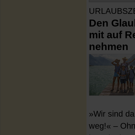
URLAUBSZ
Den Glau
mit auf R
nehmen
»Wir sind d
weg!« – Ohn