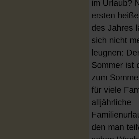
im Urlaub? 
ersten heiß
des Jahres l
sich nicht m
leugnen: De
Sommer ist 
zum Sommer
für viele Fam
alljährliche
Familienurla
den man tei