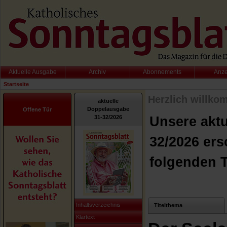
Aktuelle Ausgabe
Archiv
Abonnements
Anz
Startseite
Herzlich willko
aktuelle
Doppelausgabe
Offene Tür
31-32/2026
Unsere akt
32/2026 ers
folgenden 
Inhaltsverzeichnis
Titelthema
Klartext