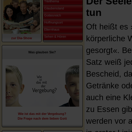
Der Seele
Titelthema
Glaubensland
tun
Gottesreich
Hoffnungsort
Oft heißt es
Elternhaus
körperliche W
Sehen & Hören
zur Dia-Show
gesorgt«. Be
Was glauben Sie?
Satz weiß je
Bescheid, d
Getränke od
auch eine Kle
zu Essen gib
Wie ist das mit der Vergebung?
Die Frage nach dem lieben Gott
werden vor a