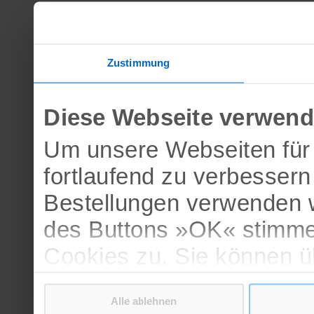
Zustimmung
Diese Webseite verwend
Um unsere Webseiten für 
fortlaufend zu verbesser
Bestellungen verwenden w
des Buttons »OK« stimme
Cookies zu. Sie können 
verschiedenen Cookies ak
Alle ablehnen
bestätigen.