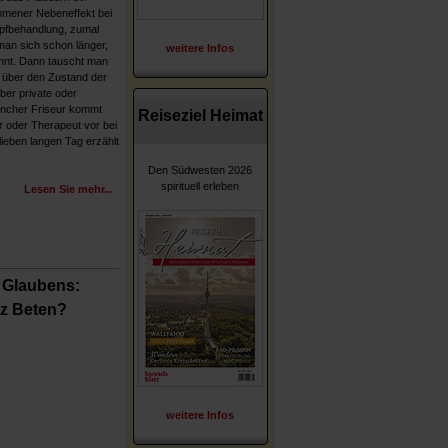
mmener Nebeneffekt bei
pfbehandlung, zumal
an sich schon länger,
weitere Infos
ennt. Dann tauscht man
r über den Zustand der
ber private oder
ancher Friseur kommt
Reiseziel Heimat
er oder Therapeut vor bei
lieben langen Tag erzählt
Den Südwesten 2026
spirituell erleben
Lesen Sie mehr...
 Glaubens:
z Beten?
weitere Infos