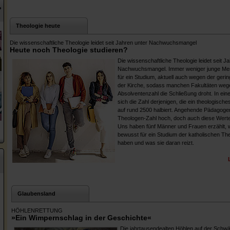
?
Theologie heute
Die wissenschaftliche Theologie leidet seit Jahren unter Nachwuchsmangel
Heute noch Theologie studieren?
Die wissenschaftliche Theologie leidet seit J
Nachwuchsmangel. Immer weniger junge Men
für ein Studium, aktuell auch wegen der geri
der Kirche, sodass manchen Fakultäten weg
Absolventenzahl die Schließung droht. In eine
sich die Zahl derjenigen, die ein theologische
auf rund 2500 halbiert. Angehende Pädagogen
Theologen-Zahl hoch, doch auch diese Wert
Uns haben fünf Männer und Frauen erzählt, 
bewusst für ein Studium der katholischen Th
haben und was sie daran reizt.
Glaubensland
HÖHLENRETTUNG
»Ein Wimpernschlag in der Geschichte«
Die jahrtausendealten Höhlen auf der Schwä