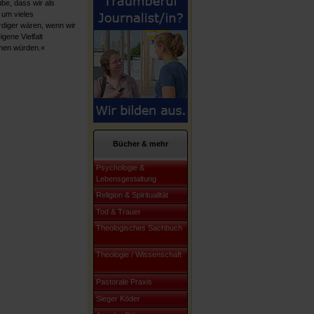
ube, dass wir als
 um vieles
diger wären, wenn wir
gene Vielfalt
nen würden.«
Bücher & mehr
Psychologie &
Lebensgestaltung
Religion & Spiritualität
Tod & Trauer
Theologisches Sachbuch
Theologie / Wissenschaft
Pastorale Praxis
Sieger Köder