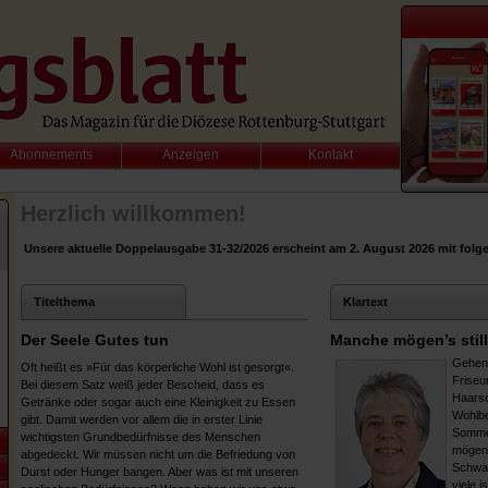
Abonnements
Anzeigen
Kontakt
Herzlich willkommen!
Unsere aktuelle Doppelausgabe 31-32/2026 erscheint am 2. August 2026 mit fol
Titelthema
Klartext
Der Seele Gutes tun
Manche mögen’s still
Gehen 
Oft heißt es »Für das körperliche Wohl ist gesorgt«.
Friseur
Bei diesem Satz weiß jeder Bescheid, dass es
Haarsc
Getränke oder sogar auch eine Kleinigkeit zu Essen
Wohlbe
gibt. Damit werden vor allem die in erster Linie
Sommer
wichtigsten Grundbedürfnisse des Menschen
mögen 
abgedeckt. Wir müssen nicht um die Befriedung von
Schwat
Durst oder Hunger bangen. Aber was ist mit unseren
viele i