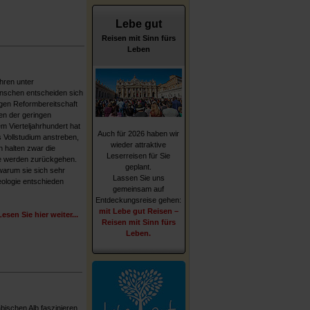
Lebe gut
Reisen mit Sinn fürs
Leben
ahren unter
schen entscheiden sich
ngen Reformbereitschaft
en der geringen
m Vierteljahrhundert hat
Auch für 2026 haben wir
s Vollstudium anstreben,
wieder attraktive
 halten zwar die
Leserreisen für Sie
e werden zurückgehen.
geplant.
warum sie sich sehr
Lassen Sie uns
eologie entschieden
gemeinsam auf
Entdeckungsreise gehen:
mit Lebe gut Reisen –
Lesen Sie hier weiter...
Reisen mit Sinn fürs
Leben.
bischen Alb faszinieren