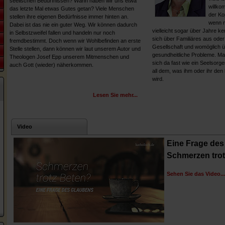
seelischen Bedürfnissen? Wann haben wir uns etwa
willko
das letzte Mal etwas Gutes getan? Viele Menschen
der Ko
stellen ihre eigenen Bedürfnisse immer hinten an.
wenn m
Dabei ist das nie ein guter Weg. Wir können dadurch
vielleicht sogar über Jahre k
in Selbstzweifel fallen und handeln nur noch
sich über Familiäres aus ode
fremdbestimmt. Doch wenn wir Wohlbefinden an erste
Gesellschaft und womöglich ü
Stelle stellen, dann können wir laut unserem Autor und
gesundheitliche Probleme. M
Theologen Josef Epp unserem Mitmenschen und
sich da fast wie ein Seelsorg
auch Gott (wieder) näherkommen.
all dem, was ihm oder ihr den 
wird.
Lesen Sie mehr...
Video
Eine Frage des
Schmerzen trot
Sehen Sie das Video...