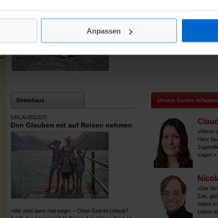
Uns verraten junge Frauen und Männer, wie s
Glauben sprechen und was die Kirche damit z
Anpassen
Elternhaus
Unsere Gottes-Influenc
URLAUBSZEIT
Claud
Den Glauben mit auf Reisen nehmen
»Wenn ma
Herz fas
Jugendli
sagen.«
Nicol
»Die Vor
Zeit, gib
mitten in
»Wir sind dann mal weg!« – Ohne Gott im Urlaub?
Leben da