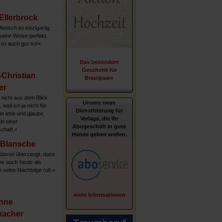
 Ellerbrock
ensch ist einzigartig
seine Weise perfekt.
ist auch gut so!«
Das besondere
Geschenk für
Christian
Brautpaare
er
nicht aus dem Blick
Unsere neue
 weil ich ja nicht für
Dienstleistung für
in lebe und glaube,
Verlage, die Ihr
in einer
Abogeschäft in gute
chaft.«
Hände geben wollen.
 Blansche
 davon überzeugt, dass
s auch heute als
n seine Nachfolge ruft.«
mehr Informationen
nne
bacher