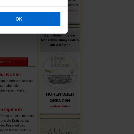
ie über Gott und den
Wer er ist – wie er denkt –
u tun hat.
was ihn und uns erwartet
erschienen im Patmos
Lesen Sie hier weiter...
Verlag
OK
Dem Geheimnis der
Menschwerdung Gottes
auf der Spur
er*innen
ia Kohler
n zuhört und sich ein
st, haben die
chen einem viel zu
HÖREN ÜBER
GRENZEN
weitere Infos
ai Opifanti
freude auf eine bessere
t uns die Kraft bereits
 der Krise auf das
nach hinzuarbeiten.«