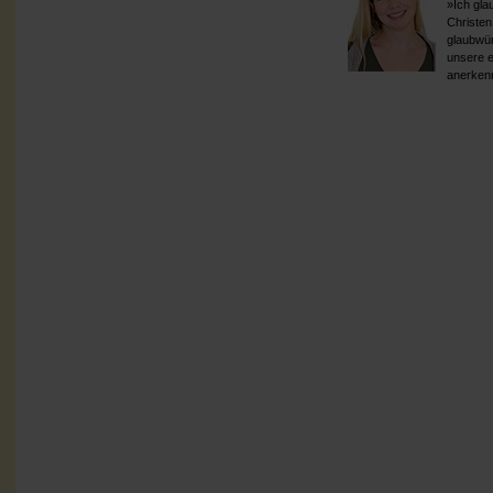
»Ich gla
Christen
glaubwür
unsere ei
anerken