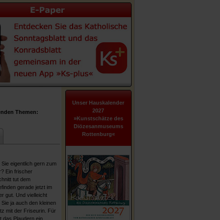
Unser Hauskalender
2027
genden Themen:
»Kunstschätze des
Diözesanmuseums
Rottenburg«
Sie eigentlich gern zum
? Ein frischer
hnitt tut dem
finden gerade jetzt im
 gut. Und vielleicht
Sie ja auch den kleinen
z mit der Friseurin. Für
st das Plaudern ein