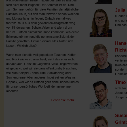
Nach den ersten heißen Tagen des Jahres lässt es
sich nicht mehr leugnen: Der Sommer ist da. Und
zum Sommer gehört für viele Familien der alljährliche
Julia
Familienurlaub, auf den man teilweise schon Wochen
»Jeder M
und Monate lang hin fiebert. Einfach einmal weg
und auf 
fahren: Raus aus dem gewohnten Alltagstrott, weg
Und das 
von Kindergarten, Schule, Arbeit und allem drum
herum. Einfach einmal zur Ruhe kommen: Sich echte
Erholung gönnen und die gemeinsame Zeit mit der
Familie genießen. Einfach einmal alles hinter sich
Hans-
lassen. Wirklich alles?
Richt
Wenn man sich die voll gepackten Taschen, Koffer
»Andere 
und Rucksäcke so anschaut, sieht das eher nicht
verlieren,
danach aus. Ganz im Gegenteil. Viele Dinge werden
mich alle
eingepackt, weil wir sie ganz offenkundig brauchen,
sondern 
wie zum Beispiel Zahnbürste, Schlafanzug oder
Gemeins
Sonnencreme. Aber anderes findet seinen Weg ins
Timo
Gepäck, weil wir es einfach gern dabei haben und es
für unser persönliches Wohlbefinden mitnehmen
»Ich bin
möchten.
Jesus un
Jünger i
Lesen Sie mehr...
Susa
Grim