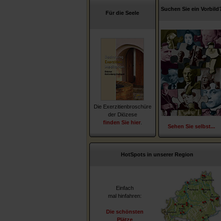
Suchen Sie ein Vorbild
Für die Seele
Die Exerzitienbroschüre
der Diözese
finden Sie hier
.
Sehen Sie selbst...
HotSpots in unserer Region
Einfach
mal hinfahren:
Die schönsten
Plätze